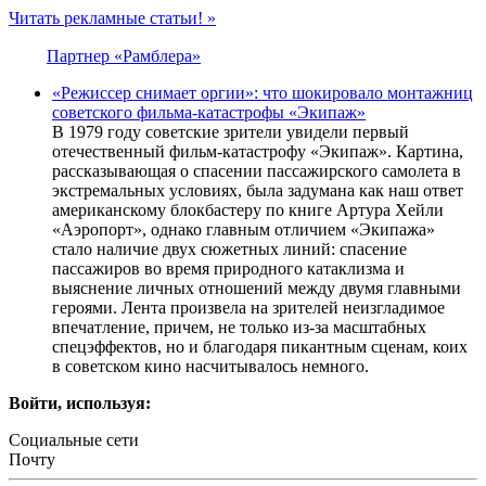
Читать рекламные статьи! »
Партнер «Рамблера»
«Режиссер снимает оргии»: что шокировало монтажниц
советского фильма-катастрофы «Экипаж»
В 1979 году советские зрители увидели первый
отечественный фильм-катастрофу «Экипаж». Картина,
рассказывающая о спасении пассажирского самолета в
экстремальных условиях, была задумана как наш ответ
американскому блокбастеру по книге Артура Хейли
«Аэропорт», однако главным отличием «Экипажа»
стало наличие двух сюжетных линий: спасение
пассажиров во время природного катаклизма и
выяснение личных отношений между двумя главными
героями. Лента произвела на зрителей неизгладимое
впечатление, причем, не только из-за масштабных
спецэффектов, но и благодаря пикантным сценам, коих
в советском кино насчитывалось немного.
Войти, используя:
Социальные сети
Почту