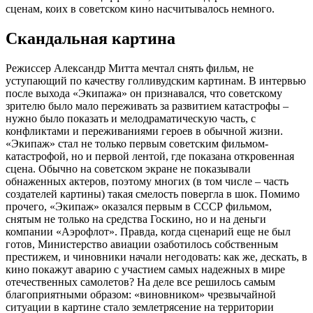
сценам, коих в советском кино насчитывалось немного.
Скандальная картина
Режиссер Александр Митта мечтал снять фильм, не
уступающий по качеству голливудским картинам. В интервью
после выхода «Экипажа» он признавался, что советскому
зрителю было мало переживать за развитием катастрофы –
нужно было показать и мелодраматическую часть, с
конфликтами и переживаниями героев в обычной жизни.
«Экипаж» стал не только первым советским фильмом-
катастрофой, но и первой лентой, где показана откровенная
сцена. Обычно на советском экране не показывали
обнаженных актеров, поэтому многих (в том числе – часть
создателей картины) такая смелость повергла в шок. Помимо
прочего, «Экипаж» оказался первым в СССР фильмом,
снятым не только на средства Госкино, но и на деньги
компании «Аэрофлот». Правда, когда сценарий еще не был
готов, Министерство авиации озаботилось собственным
престижем, и чиновники начали негодовать: как же, дескать, в
кино покажут аварию с участием самых надежных в мире
отечественных самолетов? На деле все решилось самым
благоприятными образом: «виновником» чрезвычайной
ситуации в картине стало землетрясение на территории