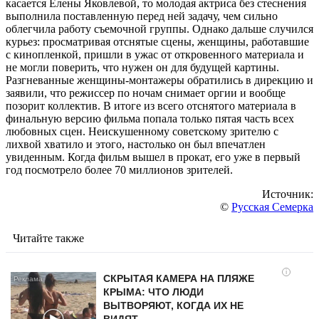
касается Елены Яковлевой, то молодая актриса без стеснения
выполнила поставленную перед ней задачу, чем сильно
облегчила работу съемочной группы. Однако дальше случился
курьез: просматривая отснятые сцены, женщины, работавшие
с кинопленкой, пришли в ужас от откровенного материала и
не могли поверить, что нужен он для будущей картины.
Разгневанные женщины-монтажеры обратились в дирекцию и
заявили, что режиссер по ночам снимает оргии и вообще
позорит коллектив. В итоге из всего отснятого материала в
финальную версию фильма попала только пятая часть всех
любовных сцен. Неискушенному советскому зрителю с
лихвой хватило и этого, настолько он был впечатлен
увиденным. Когда фильм вышел в прокат, его уже в первый
год посмотрело более 70 миллионов зрителей.
Источник:
©
Русская Семерка
Читайте также
i
СКРЫТАЯ КАМЕРА НА ПЛЯЖЕ
КРЫМА: ЧТО ЛЮДИ
ВЫТВОРЯЮТ, КОГДА ИХ НЕ