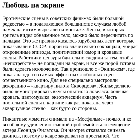
Любовь на экране
Эротические сцены в советских фильмах были большой
редкостью – в подавляющем большинстве случаем любой
намек на интим вырезали на монтаже. Ленты, в которых
зритель видел обнаженное тело, можно было пересчитать по
пальцам. Это же правило касалось зарубежных лент, которые
показывали в СССР: порой их значительно сокращали, убирая
откровенные эпизоды, политический юмор и кровавые
сцены. Работники цензуры бдительно следили за тем, чтобы
«непотребства» не попадали на экран, и все же порой готовы
были сделать исключение. Так произошло с «Экипажем», где
показана одна из самых эффектных любовных сцен
отечественного кино. Для нее специально выстроили
декорацию – «квартиру пилота Скворцова». Жилье должно
было демонстрировать вкусы опытного ловеласа: большая
кровать, цветомузыка, экзотический аквариум. Часть
постельной сцены в картине как раз показана через
аквариумное стекло – как будто со стороны.
Пикантные моменты снимали на «Мосфильме» ночью, и ко
всеобщему удивлению главной проблемой стало смущение
актера Леонида Филатова. Он наотрез отказался снимать
джинсы, поэтому в кадре закрывал их простыней. Что