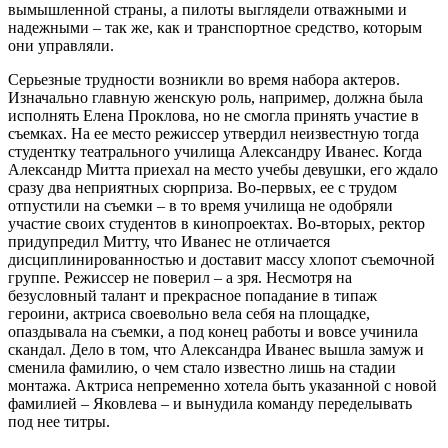
вымышленной страны, а пилоты выглядели отважными и
надежными – так же, как и транспортное средство, которым
они управляли.
Серьезные трудности возникли во время набора актеров.
Изначально главную женскую роль, например, должна была
исполнять Елена Проклова, но не смогла принять участие в
съемках. На ее место режиссер утвердил неизвестную тогда
студентку театрального училища Александру Иванес. Когда
Александр Митта приехал на место учебы девушки, его ждало
сразу два неприятных сюрприза. Во-первых, ее с трудом
отпустили на съемки – в то время училища не одобряли
участие своих студентов в кинопроектах. Во-вторых, ректор
придупредил Митту, что Иванес не отличается
дисциплинированностью и доставит массу хлопот съемочной
группе. Режиссер не поверил – а зря. Несмотря на
безусловный талант и прекрасное попадание в типаж
героини, актриса своевольно вела себя на площадке,
опаздывала на съемки, а под конец работы и вовсе учинила
скандал. Дело в том, что Александра Иванес вышла замуж и
сменила фамилию, о чем стало известно лишь на стадии
монтажа. Актриса непременно хотела быть указанной с новой
фамилией – Яковлева – и вынудила команду переделывать
под нее титры.