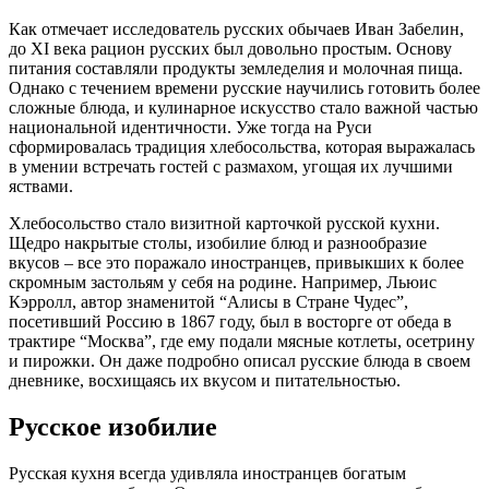
Как отмечает исследователь русских обычаев Иван Забелин,
до XI века рацион русских был довольно простым. Основу
питания составляли продукты земледелия и молочная пища.
Однако с течением времени русские научились готовить более
сложные блюда, и кулинарное искусство стало важной частью
национальной идентичности. Уже тогда на Руси
сформировалась традиция хлебосольства, которая выражалась
в умении встречать гостей с размахом, угощая их лучшими
яствами.
Хлебосольство стало визитной карточкой русской кухни.
Щедро накрытые столы, изобилие блюд и разнообразие
вкусов – все это поражало иностранцев, привыкших к более
скромным застольям у себя на родине. Например, Льюис
Кэрролл, автор знаменитой “Алисы в Стране Чудес”,
посетивший Россию в 1867 году, был в восторге от обеда в
трактире “Москва”, где ему подали мясные котлеты, осетрину
и пирожки. Он даже подробно описал русские блюда в своем
дневнике, восхищаясь их вкусом и питательностью.
Русское изобилие
Русская кухня всегда удивляла иностранцев богатым