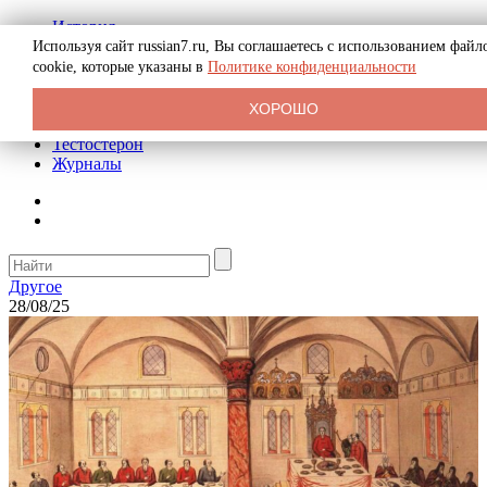
История
Биография
Используя сайт russian7.ru, Вы соглашаетесь с использованием файл
Криминал
cookie, которые указаны в
Политике конфиденциальности
Реклама на сайте
О сайте
ХОРОШО
Рекомендательные статьи
Тестостерон
Журналы
Другое
28/08/25