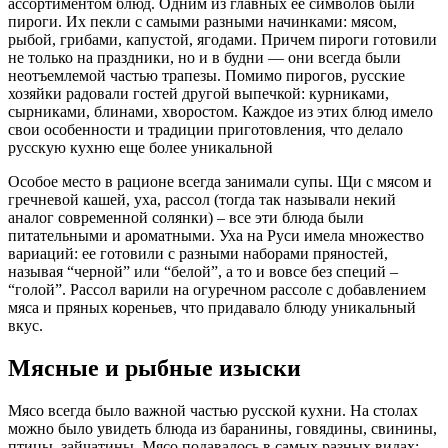
ассортиментом блюд. Одним из главных ее символов были
пироги. Их пекли с самыми разными начинками: мясом,
рыбой, грибами, капустой, ягодами. Причем пироги готовили
не только на праздники, но и в будни — они всегда были
неотъемлемой частью трапезы. Помимо пирогов, русские
хозяйки радовали гостей другой выпечкой: курниками,
сырниками, блинами, хворостом. Каждое из этих блюд имело
свои особенности и традиции приготовления, что делало
русскую кухню еще более уникальной
Особое место в рационе всегда занимали супы. Щи с мясом и
гречневой кашей, уха, рассол (тогда так называли некий
аналог современной солянки) – все эти блюда были
питательными и ароматными. Уха на Руси имела множество
вариаций: ее готовили с разными наборами пряностей,
называя “черной” или “белой”, а то и вовсе без специй –
“голой”. Рассол варили на огуречном рассоле с добавлением
мяса и пряных кореньев, что придавало блюду уникальный
вкус.
Мясные и рыбные изыски
Мясо всегда было важной частью русской кухни. На столах
можно было увидеть блюда из баранины, говядины, свинины,
птицы, зайчатины. Мясо подавалось в самых разных видах: