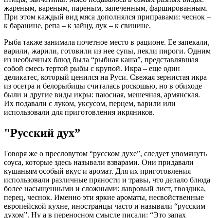
жареным, вареным, пареным, запеченным, фаршированным.
При этом каждый вид мяса дополнялся приправами: чеснок –
к баранине, репа – к зайцу, лук – к свинине.
Рыба также занимала почетное место в рационе. Ее запекали,
варили, жарили, готовили из нее супы, пекли пироги. Одним
из необычных блюд была “рыбная каша”, представлявшая
собой смесь тертой рыбы с крупой. Икра – еще один
деликатес, который ценился на Руси. Свежая зернистая икра
из осетра и белорыбицы считалась роскошью, но в обиходе
были и другие виды икры: паюсная, мешечная, армянская.
Их подавали с луком, уксусом, перцем, варили или
использовали для приготовления икряников.
"Русский дух”
Говоря же о пресловутом “русском духе”, следует упомянуть
соуса, которые здесь называли взварами. Они придавали
кушаньям особый вкус и аромат. Для их приготовления
использовали различные пряности и травы, что делало блюда
более насыщенными и сложными: лавровый лист, гвоздика,
перец, чеснок. Именно эти яркие ароматы, несвойственные
европейской
кухне, иностранцы часто и называли “русским
духом”. Ну а в переносном смысле писали: “Это запах