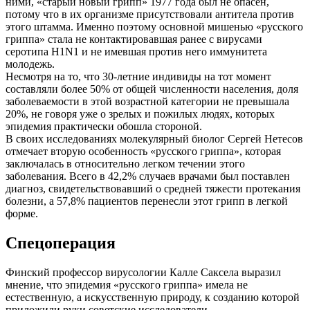
ними, «старый новый грипп» 1977 года был не опасен,
потому что в их организме присутствовали антитела против
этого штамма. Именно поэтому основной мишенью «русского
гриппа» стала не контактировавшая ранее с вирусами
серотипа H1N1 и не имевшая против него иммунитета
молодежь.
Несмотря на то, что 30-летние индивиды на тот момент
составляли более 50% от общей численности населения, доля
заболеваемости в этой возрастной категории не превышала
20%, не говоря уже о зрелых и пожилых людях, которых
эпидемия практически обошла стороной.
В своих исследованиях молекулярный биолог Сергей Нетесов
отмечает вторую особенность «русского гриппа», которая
заключалась в относительно легком течении этого
заболевания. Всего в 42,2% случаев врачами был поставлен
диагноз, свидетельствовавший о средней тяжести протекания
болезни, а 57,8% пациентов перенесли этот грипп в легкой
форме.
Спецоперация
Финский профессор вирусологии Калле Саксела выразил
мнение, что эпидемия «русского гриппа» имела не
естественную, а искусственную природу, к созданию которой
приложили руки советские исследователи.