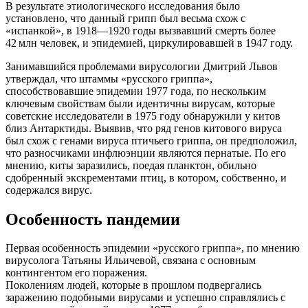
В результате этиологического исследования было
установлено, что данный грипп был весьма схож с
«испанкой», в 1918—1920 годы вызвавший смерть более
42 млн человек, и эпидемией, циркулировавшей в 1947 году.
Занимавшийся проблемами вирусологии Дмитрий Львов
утверждал, что штаммы «русского гриппа»,
способствовавшие эпидемии 1977 года, по нескольким
ключевым свойствам были идентичны вирусам, которые
советские исследователи в 1975 году обнаружили у китов
близ Антарктиды. Выявив, что ряд генов китового вируса
был схож с генами вируса птичьего гриппа, он предположил,
что разносчиками инфлюэнции являются пернатые. По его
мнению, киты заразились, поедая планктон, обильно
сдобренный экскрементами птиц, в котором, собственно, и
содержался вирус.
Особенность пандемии
Первая особенность эпидемии «русского гриппа», по мнению
вирусолога Татьяны Ильичевой, связана с основным
контингентом его поражения.
Поколениям людей, которые в прошлом подвергались
заражению подобными вирусами и успешно справлялись с