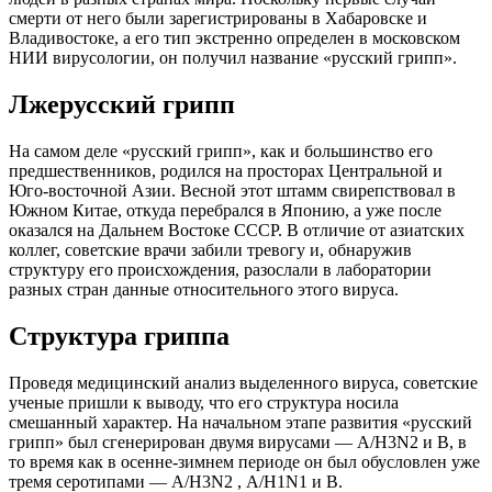
смерти от него были зарегистрированы в Хабаровске и
Владивостоке, а его тип экстренно определен в московском
НИИ вирусологии, он получил название «русский грипп».
Лжерусский грипп
На самом деле «русский грипп», как и большинство его
предшественников, родился на просторах Центральной и
Юго-восточной Азии. Весной этот штамм свирепствовал в
Южном Китае, откуда перебрался в Японию, а уже после
оказался на Дальнем Востоке СССР. В отличие от азиатских
коллег, советские врачи забили тревогу и, обнаружив
структуру его происхождения, разослали в лаборатории
разных стран данные относительного этого вируса.
Структура гриппа
Проведя медицинский анализ выделенного вируса, советские
ученые пришли к выводу, что его структура носила
смешанный характер. На начальном этапе развития «русский
грипп» был сгенерирован двумя вирусами — А/H3N2 и В, в
то время как в осенне-зимнем периоде он был обусловлен уже
тремя серотипами — А/H3N2 , А/H1N1 и В.