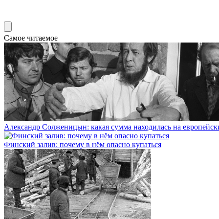
Самое читаемое
Александр Солженицын: какая сумма находилась на европейски
Финский залив: почему в нём опасно купаться