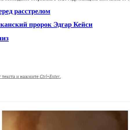
еред расстрелом
иканский пророк Эдгар Кейси
низ