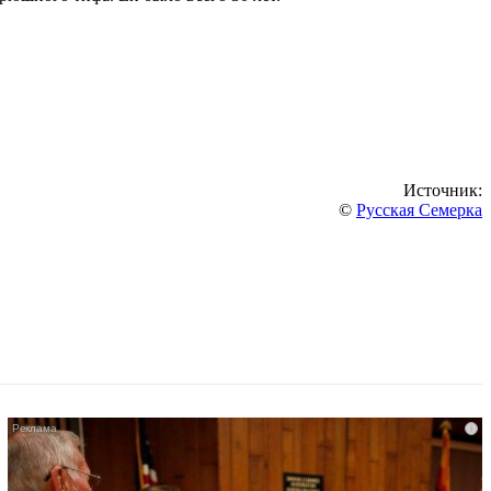
Источник:
©
Русская Семерка
i