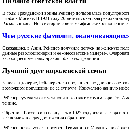
На благо советской власти
В годы Гражданской войны Рейснер пользовалась популярность
штаба в Москве. В 1921 году 26-летняя советская революцион
Раскольникова. Но в истории советско-афганских отношений е
Чем русские фамилии, оканчивающиеся 
Оказавшись в Азии, Рейснер получила допуск на женскую поло
данные революционерки и её «несоветские манеры». Очаровать
касающиеся местных нравов, обычаев, традиций.
Лучший друг королевской семьи
Завоевав доверие, Рейснер стала продвигать во дворце советс
возможном покушении на её супруга. Изначально данную инфо
Рейснер сумела также установить контакт с самим королём. Ам
теннис.
Обратно в Россию она вернулась в 1923 году из-за разлада в от
всё возможное для достижения обратного.
Рейснер позже успела посетить Германию и Украину, но её жиз