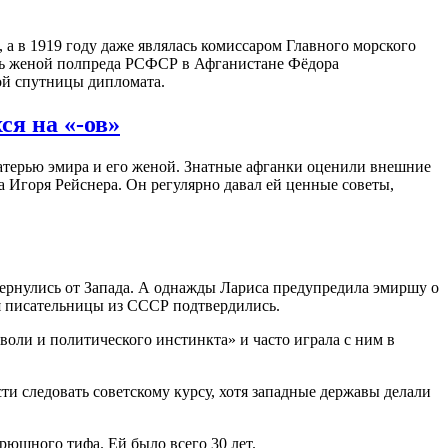
а в 1919 году даже являлась комиссаром Главного морского
лась женой полпреда РСФСР в Афганистане Фёдора
ой спутницы дипломата.
я на «-ов»
матерью эмира и его женой. Знатные афганки оценили внешние
 Игоря Рейснера. Он регулярно давал ей ценные советы,
твернулись от Запада. А однажды Лариса предупредила эмиршу о
я писательницы из СССР подтвердились.
воли и политического инстинкта» и часто играла с ним в
сти следовать советскому курсу, хотя западные державы делали
рюшного тифа. Ей было всего 30 лет.