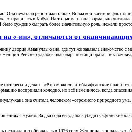
ю. Она печатала репортажи о боях Волжской военной флотилии, 
ерка отправилась в Кабул. На тот момент она формально числи
й было суждено сыграть более значительную роль, нежели прост
на «-ин», отличаются от оканчивающихс
вину дворца Амануллы-хана, где тут же завязала знакомство с 
 женщин Рейснер удалось благодаря помощи брата – востоковеда
кие интересы и делать всё возможное, чтобы афганские власти о
рмацию восприняли холодно, но всё изменилось, когда опасени
ануллу-хана она считала человеком «огромного природного ума, 
ношениях с мужем. За два года ей удалось убедить афганские вла
нь неожиданно оборвалась в 1926 году. Женщина скончалась от б