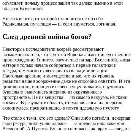
объясняет, почему процесс зашёл так далеко именно в этой
области Вселенной.
Но есть версия, от которой становится не по себе.
Радикальная, пугающая — и, если вдуматься, логичная.
След древней войны богов?
Некоторые исследователи всерьёз рассматривают
возможность того, что Пустота Волопаса имеет искусственное
происхождение. Гипотеза звучит так: на заре Вселенной, когда
материя только начала собираться в первые галактики и
звёзды, там могли существовать сверхцивилизации.
Настолько древние и могущественные, что их уровень
развития наше воображение даже не способно охватить. И эти
цивилизации, в процессе своего существования, научились
буквально выкачивать энергию из окружающего
пространства. Не из вещества — из самого вакуума, из ткани
космоса. В результате область, откуда «высосали» энергию,
схлопнулась, превратившись в почти идеальную пустоту.
Что стало с теми, кто это сделал? Они либо погибли, исчерпав
свой ресурс, либо ушли дальше — за пределы наблюдаемой
Вселенной. А Пустота Волопаса осталась как шрам — след от