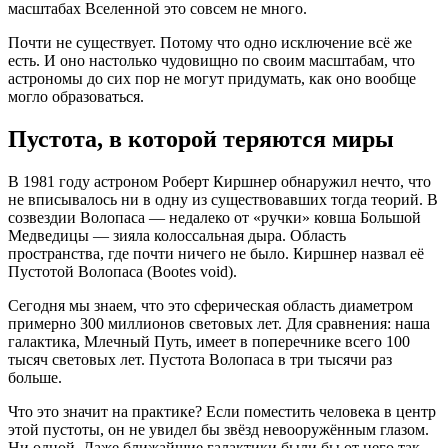
масштабах Вселенной это совсем не много.
Почти не существует. Потому что одно исключение всё же
есть. И оно настолько чудовищно по своим масштабам, что
астрономы до сих пор не могут придумать, как оно вообще
могло образоваться.
Пустота, в которой теряются миры
В 1981 году астроном Роберт Киршнер обнаружил нечто, что
не вписывалось ни в одну из существовавших тогда теорий. В
созвездии Волопаса — недалеко от «ручки» ковша Большой
Медведицы — зияла колоссальная дыра. Область
пространства, где почти ничего не было. Киршнер назвал её
Пустотой Волопаса (Bootes void).
Сегодня мы знаем, что это сферическая область диаметром
примерно 300 миллионов световых лет. Для сравнения: наша
галактика, Млечный Путь, имеет в поперечнике всего 100
тысяч световых лет. Пустота Волопаса в три тысячи раз
больше.
Что это значит на практике? Если поместить человека в центр
этой пустоты, он не увидел бы звёзд невооружённым глазом.
Ни одной. Даже ближайшие галактики были бы от него так