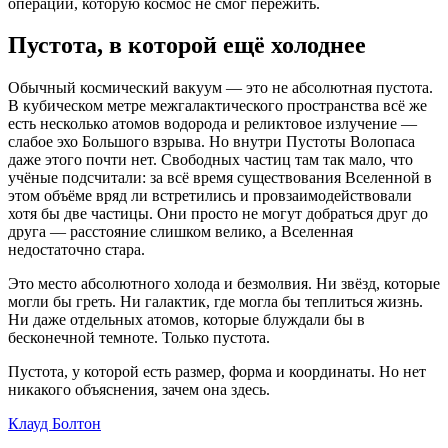
операции, которую космос не смог пережить.
Пустота, в которой ещё холоднее
Обычный космический вакуум — это не абсолютная пустота.
В кубическом метре межгалактического пространства всё же
есть несколько атомов водорода и реликтовое излучение —
слабое эхо Большого взрыва. Но внутри Пустоты Волопаса
даже этого почти нет. Свободных частиц там так мало, что
учёные подсчитали: за всё время существования Вселенной в
этом объёме вряд ли встретились и провзаимодействовали
хотя бы две частицы. Они просто не могут добраться друг до
друга — расстояние слишком велико, а Вселенная
недостаточно стара.
Это место абсолютного холода и безмолвия. Ни звёзд, которые
могли бы греть. Ни галактик, где могла бы теплиться жизнь.
Ни даже отдельных атомов, которые блуждали бы в
бесконечной темноте. Только пустота.
Пустота, у которой есть размер, форма и координаты. Но нет
никакого объяснения, зачем она здесь.
Клауд Болтон