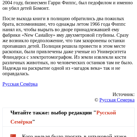
2004 году, бизнесмен Гарри Фиппс, был педофилом и именно
он убил детей Бомонт.
После выхода книги в полицию обратились два пожилых
брата, вспомнившие, что однажды летом 1966 года Фиппс
нанял их, чтобы вырыть во дворе принадлежавшей ему
фабрики «New Castalloy» яму двухметровой глубины. Сразу
же возникло предположение, что там захоронены останки
пропавших детей. Полиция решила провести в этом месте
раскопки, были привлечены даже ученые из Университета
Флиндерса с электротомографом. Из земли извлекли кости
различных животных, но человеческих останков там не было.
Надежда на раскрытие одной из «загадок века» так и не
оправдалась.
Русская Семёрка
Источник:
©
Русская Семерка
Читайте также: выбор редакции "
Русской
Cемёрки
"
Кого нельзя было трогать в штыковой атаке