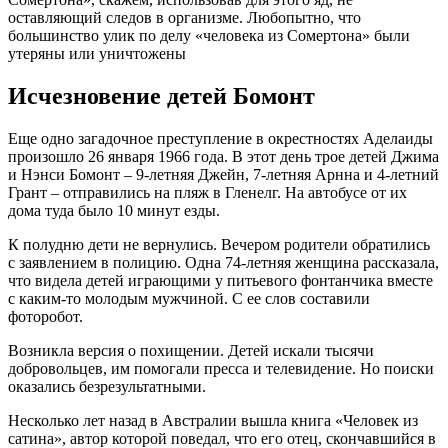
оставляющий следов в организме. Любопытно, что
большинство улик по делу «человека из Сомертона» были
утеряны или уничтожены
Исчезновение детей Бомонт
Еще одно загадочное преступление в окрестностях Аделаиды
произошло 26 января 1966 года. В этот день трое детей Джима
и Нэнси Бомонт – 9-летняя Джейн, 7-летняя Арнна и 4-летний
Грант – отправились на пляж в Гленелг. На автобусе от их
дома туда было 10 минут езды.
К полудню дети не вернулись. Вечером родители обратились
с заявлением в полицию. Одна 74-летняя женщина рассказала,
что видела детей играющими у питьевого фонтанчика вместе
с каким-то молодым мужчиной. С ее слов составили
фоторобот.
Возникла версия о похищении. Детей искали тысячи
добровольцев, им помогали пресса и телевидение. Но поиски
оказались безрезультатными.
Несколько лет назад в Австралии вышла книга «Человек из
сатина», автор которой поведал, что его отец, скончавшийся в