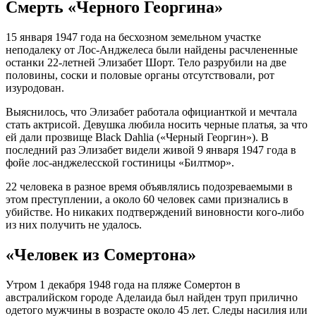
Смерть «Черного Георгина»
15 января 1947 года на бесхозном земельном участке
неподалеку от Лос-Анджелеса были найдены расчлененные
останки 22-летней Элизабет Шорт. Тело разрубили на две
половины, соски и половые органы отсутствовали, рот
изуродован.
Выяснилось, что Элизабет работала официанткой и мечтала
стать актрисой. Девушка любила носить черные платья, за что
ей дали прозвище Black Dahlia («Черный Георгин»). В
последний раз Элизабет видели живой 9 января 1947 года в
фойе лос-анджелесской гостиницы «Билтмор».
22 человека в разное время объявлялись подозреваемыми в
этом преступлении, а около 60 человек сами признались в
убийстве. Но никаких подтверждений виновности кого-либо
из них получить не удалось.
«Человек из Сомертона»
Утром 1 декабря 1948 года на пляже Сомертон в
австралийском городе Аделаида был найден труп прилично
одетого мужчины в возрасте около 45 лет. Следы насилия или