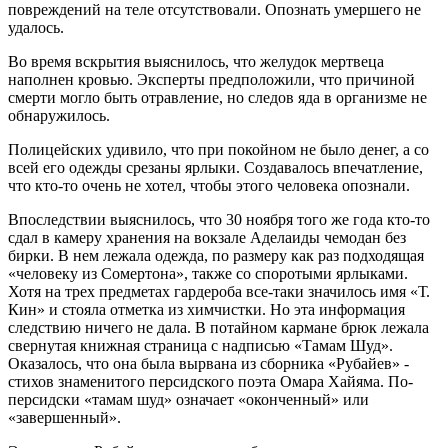
повреждений на теле отсутствовали. Опознать умершего не
удалось.
Во время вскрытия выяснилось, что желудок мертвеца
наполнен кровью. Эксперты предположили, что причиной
смерти могло быть отравление, но следов яда в организме не
обнаружилось.
Полицейских удивило, что при покойном не было денег, а со
всей его одежды срезаны ярлыки. Создавалось впечатление,
что кто-то очень не хотел, чтобы этого человека опознали.
Впоследствии выяснилось, что 30 ноября того же года кто-то
сдал в камеру хранения на вокзале Аделаиды чемодан без
бирки. В нем лежала одежда, по размеру как раз подходящая
«человеку из Сомертона», также со споротыми ярлыками.
Хотя на трех предметах гардероба все-таки значилось имя «Т.
Кин» и стояла отметка из химчистки. Но эта информация
следствию ничего не дала. В потайном кармане брюк лежала
свернутая книжная страница с надписью «Тамам Шуд».
Оказалось, что она была вырвана из сборника «Рубайев» -
стихов знаменитого персидского поэта Омара Хайяма. По-
персидски «тамам шуд» означает «оконченный» или
«завершенный».