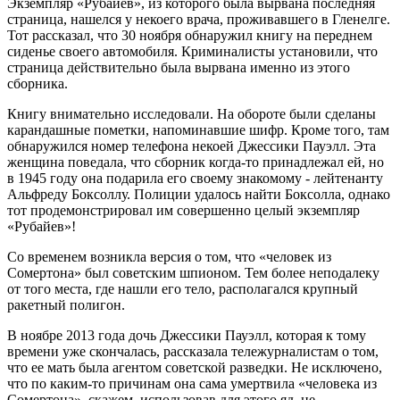
Экземпляр «Рубайев», из которого была вырвана последняя
страница, нашелся у некоего врача, проживавшего в Гленелге.
Тот рассказал, что 30 ноября обнаружил книгу на переднем
сиденье своего автомобиля. Криминалисты установили, что
страница действительно была вырвана именно из этого
сборника.
Книгу внимательно исследовали. На обороте были сделаны
карандашные пометки, напоминавшие шифр. Кроме того, там
обнаружился номер телефона некоей Джессики Пауэлл. Эта
женщина поведала, что сборник когда-то принадлежал ей, но
в 1945 году она подарила его своему знакомому - лейтенанту
Альфреду Боксоллу. Полиции удалось найти Боксолла, однако
тот продемонстрировал им совершенно целый экземпляр
«Рубайев»!
Со временем возникла версия о том, что «человек из
Сомертона» был советским шпионом. Тем более неподалеку
от того места, где нашли его тело, располагался крупный
ракетный полигон.
В ноябре 2013 года дочь Джессики Пауэлл, которая к тому
времени уже скончалась, рассказала тележурналистам о том,
что ее мать была агентом советской разведки. Не исключено,
что по каким-то причинам она сама умертвила «человека из
Сомертона», скажем, использовав для этого яд, не