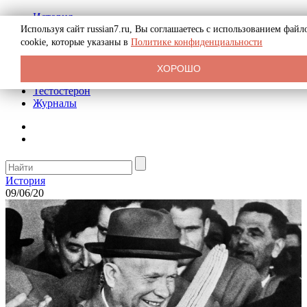
История
Биография
Используя сайт russian7.ru, Вы соглашаетесь с использованием файл
Криминал
cookie, которые указаны в
Политике конфиденциальности
Реклама на сайте
О сайте
ХОРОШО
Рекомендательные статьи
Тестостерон
Журналы
История
09/06/20