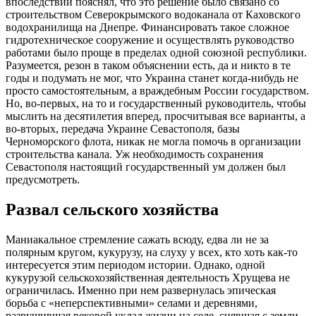
впоследствии пояснял, что это решение было связано со
строительством Северокрымского водоканала от Каховского
водохранилища на Днепре. Финансировать такое сложное
гидротехническое сооружение и осуществлять руководство
работами было проще в пределах одной союзной республики.
Разумеется, резон в таком объяснении есть, да и никто в те
годы и подумать не мог, что Украина станет когда-нибудь не
просто самостоятельным, а враждебным России государством.
Но, во-первых, на то и государственный руководитель, чтобы
мыслить на десятилетия вперед, просчитывая все варианты, а
во-вторых, передача Украине Севастополя, базы
Черноморского флота, никак не могла помочь в организации
строительства канала. Уж необходимость сохранения
Севастополя настоящий государственный ум должен был
предусмотреть.
Развал сельского хозяйства
Маниакальное стремление сажать всюду, едва ли не за
полярным кругом, кукурузу, на слуху у всех, кто хоть как-то
интересуется этим периодом истории. Однако, одной
кукурузой сельскохозяйстве
нная деятельность Хрущева не
ограничилась. Именно при нем развернулась эпическая
борьба с «неперспективным
и» селами и деревнями,
разрушившая вековой уклад жизни на селе, снявшая с земли