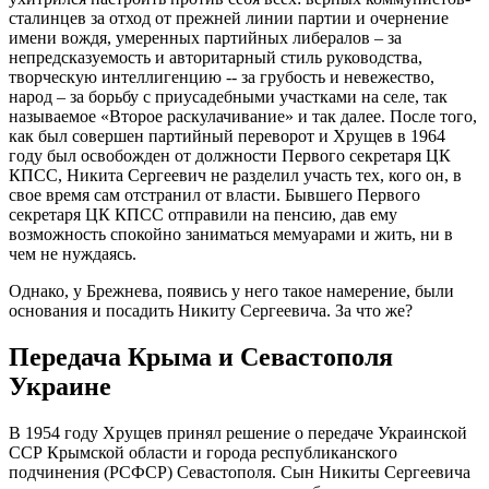
стал
инцев за отход от прежней линии партии и очернение
имени вождя, умеренных партийных либералов – за
непредсказуемост
ь и авторитарный стиль руководства,
творческую интеллигенцию -- за грубость и невежество,
народ – за борьбу с приусадебными участками на селе, так
называемое «Второе раскулачивание» и так далее. После того,
как был совершен партийный переворот и Хрущев в 1964
году был освобожден от должности Первого секретаря ЦК
КПСС, Никита Сергеевич не разделил участь тех, кого он, в
свое время сам отстранил от власти. Бывшего Первого
секретаря ЦК КПСС отправили на пенсию, дав ему
возможность спокойно заниматься мемуарами и жить, ни в
чем не нуждаясь.
Однако, у Брежнева, появись у него такое намерение, были
основания и посадить Никиту Сергеевича. За что же?
Передача Крыма и Севастополя
Украине
В 1954 году Хрущев принял решение о передаче Украинской
ССР Крымской области и города республиканского
подчинения (РСФСР) Севастополя. Сын Никиты Сергеевича