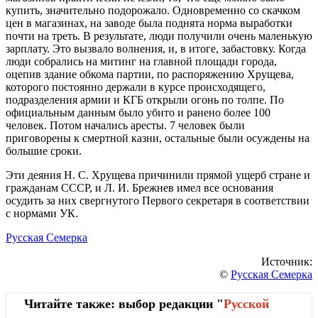
купить, значительно подорожало. Одновременно со скачком
цен в магазинах, на заводе была поднята норма выработки
почти на треть. В результате, люди получили очень маленькую
зарплату. Это вызвало волнения, и, в итоге, забастовку. Когда
люди собрались на митинг на главной площади города,
оцепив здание обкома партии, по распоряжению Хрущева,
которого постоянно держали в курсе происходящего,
подразделения армии и КГБ открыли огонь по толпе. По
официальным данным было убито и ранено более 100
человек. Потом начались аресты. 7 человек были
приговорены к смертной казни, остальные были осуждены на
большие сроки.
Эти деяния Н. С. Хрущева причинили прямой ущерб стране и
гражданам СССР, и Л. И. Брежнев имел все основания
осудить за них свергнутого Первого секретаря в соответствии
с нормами УК.
Русская Семерка
Источник:
©
Русская Семерка
Читайте также: выбор редакции "
Русской