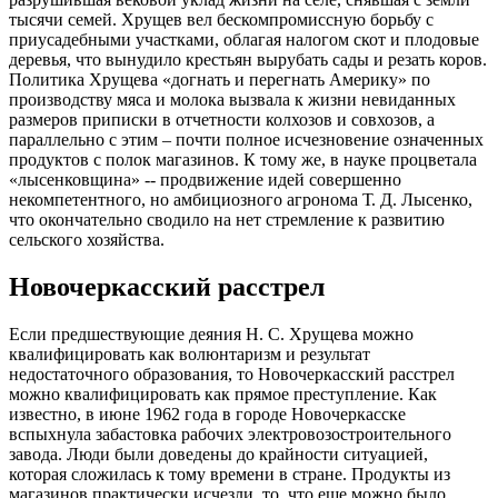
тысячи семей. Хрущев вел бескомпромиссную борьбу с
приусадебными участками, облагая налогом скот и плодовые
деревья, что вынудило крестьян вырубать сады и резать коров.
Политика Хрущева «догнать и перегнать Америку» по
производству мяса и молока вызвала к жизни невиданных
размеров приписки в отчетности колхозов и совхозов, а
параллельно с этим – почти полное исчезновение означенных
продуктов с полок магазинов. К тому же, в науке процветала
«лысенковщина» -- продвижение идей совершенно
некомпетентного, но амбициозного агронома Т. Д. Лысенко,
что окончательно сводило на нет стремление к развитию
сельского хозяйства.
Новочеркасский расстрел
Если предшествующие деяния Н. С. Хрущева можно
квалифицировать как волюнтаризм и результат
недостаточного образования, то Новочеркасский расстрел
можно квалифицировать как прямое преступление. Как
известно, в июне 1962 года в городе Новочеркасске
вспыхнула забастовка рабочих электровозострои
тельного
завода. Люди были доведены до крайности ситуацией,
которая сложилась к тому времени в стране. Продукты из
магазинов практически исчезли, то, что еще можно было