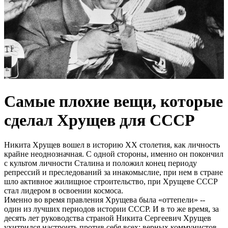
Самые плохие вещи, которые
сделал Хрущев для СССР
Никита Хрущев вошел в историю XX столетия, как личность
крайне неоднозначная. С одной стороны, именно он покончил
с культом личности Сталина и положил конец периоду
репрессий и преследований за инакомыслие, при нем в стране
шло активное жилищное строительство, при Хрущеве СССР
стал лидером в освоении космоса.
Именно во время правления Хрущева была «оттепели» --
один из лучших периодов истории СССР. И в то же время, за
десять лет руководства страной Никита Сергеевич Хрущев
ухитрился настроить против себя всех: верных коммунистов-