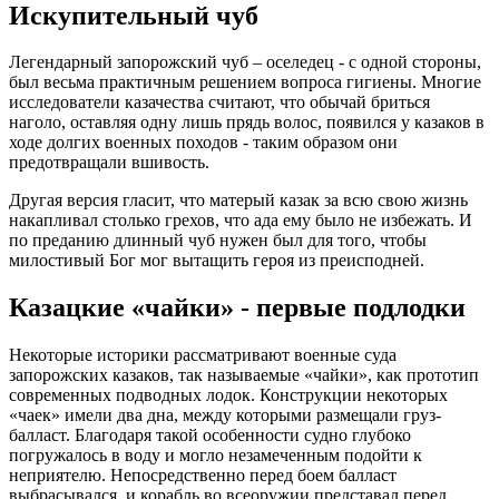
Искупительный чуб
Легендарный запорожский чуб – оселедец - с одной стороны,
был весьма практичным решением вопроса гигиены. Многие
исследователи казачества считают, что обычай бриться
наголо, оставляя одну лишь прядь волос, появился у казаков в
ходе долгих военных походов - таким образом они
предотвращали вшивость.
Другая версия гласит, что матерый казак за всю свою жизнь
накапливал столько грехов, что ада ему было не избежать. И
по преданию длинный чуб нужен был для того, чтобы
милостивый Бог мог вытащить героя из преисподней.
Казацкие «чайки» - первые подлодки
Некоторые историки рассматривают военные суда
запорожских казаков, так называемые «чайки», как прототип
современных подводных лодок. Конструкции некоторых
«чаек» имели два дна, между которыми размещали груз-
балласт. Благодаря такой особенности судно глубоко
погружалось в воду и могло незамеченным подойти к
неприятелю. Непосредственно перед боем балласт
выбрасывался, и корабль во всеоружии представал перед