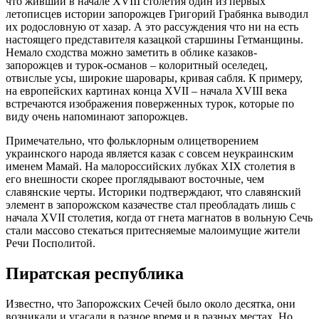
что живший в начале XVIII столетия один из первых
летописцев истории запорожцев Григорий Грабянка выводил
их родословную от хазар. А это рассуждения что ни на есть
настоящего представителя казацкой старшины Гетманщины.
Немало сходства можно заметить в облике казаков-
запорожцев и турок-османов – колоритный оселедец,
отвислые усы, широкие шаровары, кривая сабля. К примеру,
на европейских картинах конца XVII – начала XVIII века
встречаются изображения поверженных турок, которые по
виду очень напоминают запорожцев.
Примечательно, что фольклорным олицетворением
украинского народа является казак с совсем неукраинским
именем Мамай. На малороссийских лубках XIX столетия в
его внешности скорее проглядывают восточные, чем
славянские черты. Историки подтверждают, что славянский
элемент в запорожском казачестве стал преобладать лишь с
начала XVII столетия, когда от гнета магнатов в вольную Сечь
стали массово стекаться притесняемые малоимущие жители
Речи Посполитой.
Пиратская республика
Известно, что Запорожских Сечей было около десятка, они
возникали и угасали в разное время и в разных местах. Но