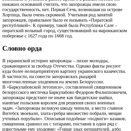
никаких оснований считать, что запорожцы имели свою
государственность, нет. Первая Сечь, возникшая на острове
Хортица, была очень скромной. Учитывая род занятий
запорожцев, правильнее было ее называть «Пиратской
республикой». К примеру, такой была Республика Сале –
пиратский вольный город, существовавший на марокканском
побережье с 1627 года по 1668 год.
Словно орда
В украинской истории запорожцы – лихие молодцы,
сражающиеся за свободу Отечества. Однако факты рисуют
куда более нелицеприятную картину украинского казачества.
В частности, на совести запорожских рыцарей
многочисленные злодеяния на землях Белоруссии.
В «Баркулабовской летописи», составленной священником
белорусского местечка Баркулабово Федором Филипповичем,
запорожцы предстают не иначе как бандитские шайки,
нанятые польским королем для решения своих военных
задач. «Запорожцы великую шкоду чинили, а место славное
Витебск звоевали, злата-сребра множество побрали, мещан
учтивых порубали». Описывая подобные «подвиги» казаков,
священник сравнил их с татарами, поставив в один ряд с
известными ему злодеями: «Горше злых неприятелей, албо