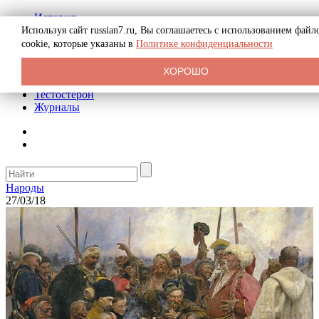
История
Биография
Используя сайт russian7.ru, Вы соглашаетесь с использованием файл
Криминал
cookie, которые указаны в
Политике конфиденциальности
Реклама на сайте
О сайте
ХОРОШО
Рекомендательные статьи
Тестостерон
Журналы
Народы
27/03/18