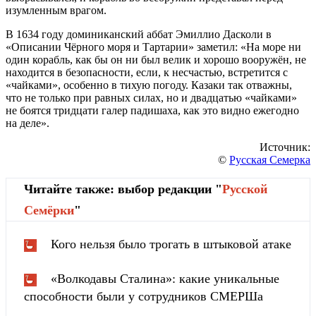
изумленным врагом.
В 1634 году доминиканский аббат Эмиллио Дасколи в
«Описании Чёрного моря и Тартарии» заметил: «На море ни
один корабль, как бы он ни был велик и хорошо вооружён, не
находится в безопасности, если, к несчастью, встретится с
«чайками», особенно в тихую погоду. Казаки так отважны,
что не только при равных силах, но и двадцатью «чайками»
не боятся тридцати галер падишаха, как это видно ежегодно
на деле».
Источник:
©
Русская Семерка
Читайте также: выбор редакции "
Русской
Cемёрки
"
Кого нельзя было трогать в штыковой атаке
«Волкодавы Сталина»: какие уникальные
способности были у сотрудников СМЕРШа