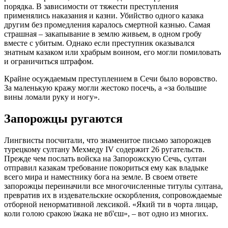
порядка. В зависимости от тяжести преступления
применялись наказания и казни. Убийство одного казака
другим без промедления каралось смертной казнью. Самая
страшная – закапывание в землю живьем, в одном гробу
вместе с убитым. Однако если преступник оказывался
знатным казаком или храбрым воином, его могли помиловать
и ограничиться штрафом.
Крайне осуждаемым преступлением в Сечи было воровство.
За маленькую кражу могли жестоко посечь, а «за большие
вины ломали руку и ногу».
Запорожцы ругаются
Лингвисты посчитали, что знаменитое письмо запорожцев
турецкому султану Мехмеду IV содержит 26 ругательств.
Прежде чем послать войска на Запорожскую Сечь, султан
отправил казакам требование покориться ему как владыке
всего мира и наместнику бога на земле. В своем ответе
запорожцы переиначили все многочисленные титулы султана,
превратив их в издевательские оскорбления, сопровождаемые
отборной ненормативной лексикой. «Який ти в чорта лицар,
коли голою сракою їжака не вб'єш», – вот одно из многих.