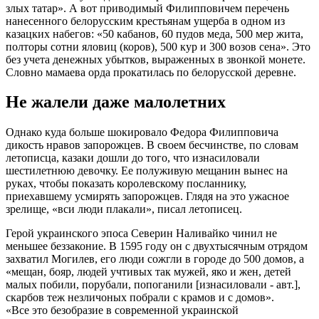
злых татар». А вот приводимый Филипповичем перечень
нанесенного белорусским крестьянам ущерба в одном из
казацких набегов: «50 кабанов, 60 пудов меда, 500 мер жита,
полторы сотни яловиц (коров), 500 кур и 300 возов сена». Это
без учета денежных убытков, выраженных в звонкой монете.
Словно мамаева орда прокатилась по белорусской деревне.
Не жалели даже малолетних
Однако куда больше шокировало Федора Филипповича
дикость нравов запорожцев. В своем бесчинстве, по словам
летописца, казаки дошли до того, что изнасиловали
шестилетнюю девочку. Ее полуживую мещанин вынес на
руках, чтобы показать королевскому посланнику,
приехавшему усмирять запорожцев. Глядя на это ужасное
зрелище, «вси люди плакали», писал летописец.
Герой украинского эпоса Северин Наливайко чинил не
меньшее беззаконие. В 1595 году он с двухтысячным отрядом
захватил Могилев, его люди сожгли в городе до 500 домов, а
«мещан, бояр, людей учтивых так мужей, яко и жен, детей
малых побили, порубали, попоганили [изнасиловали - авт.],
скарбов теж незличоных побрали с крамов и с домов».
«Все это безобразие в современной украинской