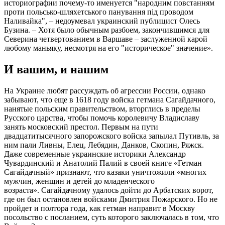
историографии почему-то именуется "народним повстанням
проти польсько-шляхетського панування під проводом
Наливайка", – недоумевал украинский публицист Олесь
Бузина. – Хотя было обычным разбоем, закончившимся для
Северина четвертованием в Варшаве – заслуженной карой
любому маньяку, несмотря на его "историческое" значение».
И вашим, и нашим
На Украине любят рассуждать об агрессии России, однако
забывают, что еще в 1618 году войска гетмана Сагайдачного,
нанятые польским правительством, вторглись в пределы
Русского царства, чтобы помочь королевичу Владиславу
занять московский престол. Первым на пути
двадцатитысячного запорожского войска запылал Путивль, за
ним пали Ливны, Елец, Лебядин, Данков, Скопин, Ряжск.
Даже современные украинские историки Александр
Чувардинский и Анатолий Палий в своей книге «Гетман
Сагайдачный» признают, что казаки уничтожили «многих
мужчин, женщин и детей до младенческого
возраста». Сагайдачному удалось дойти до Арбатских ворот,
где он был остановлен войсками Дмитрия Пожарского. Но не
пройдет и полтора года, как гетман направит в Москву
посольство с посланием, суть которого заключалась в том, что