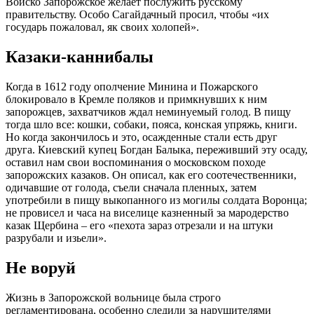
Войско Запорожское желает послужить русскому
правительству. Особо Сагайдачный просил, чтобы «их
государь пожаловал, як своих холопей».
Казаки-каннибалы
Когда в 1612 году ополчение Минина и Пожарского
блокировало в Кремле поляков и примкнувших к ним
запорожцев, захватчиков ждал неминуемый голод. В пищу
тогда шло все: кошки, собаки, пояса, конская упряжь, книги.
Но когда закончилось и это, осажденные стали есть друг
друга. Киевский купец Богдан Балыка, переживший эту осаду,
оставил нам свои воспоминания о московском походе
запорожских казаков. Он описал, как его соотечественники,
одичавшие от голода, съели сначала пленных, затем
употребили в пищу выкопанного из могилы солдата Воронца;
не провисел и часа на виселице казненный за мародерство
казак Щербина – его «пехота зараз отрезали и на штуки
разрубали и изьели».
Не воруй
Жизнь в Запорожской вольнице была строго
регламентирована, особенно следили за нарушителями