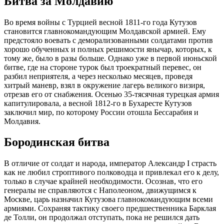
Битва за Молдавию
Во время войны с Турцией весной 1811-го года Кутузов
становится главнокомандующим Молдавской армией. Ему
предстояло воевать с деморализованными солдатами против
хорошо обученных и полных решимости янычар, которых, к
тому же, было в разы больше. Однако уже в первой июньской
битве, где на стороне турок был троекратный перевес, он
разбил неприятеля, а через несколько месяцев, проведя
хитрый маневр, взял в окружение лагерь великого визиря,
отрезав его от снабжения. Осенью 35-тясячная турецкая армия
капитулировала, а весной 1812-го в Бухаресте Кутузов
заключил мир, по которому России отошла Бессарабия и
Молдавия.
Бородинская битва
В отличие от солдат и народа, император Александр I страсть
как не любил строптивого полководца и привлекал его к делу,
только в случае крайней необходимости. Осознав, что его
генералы не справляются с Наполеоном, движущимся к
Москве, царь назначил Кутузова главнокомандующим всеми
армиями. Сохраняя тактику своего предшественника Барклая
де Толли, он продолжал отступать, пока не решился дать