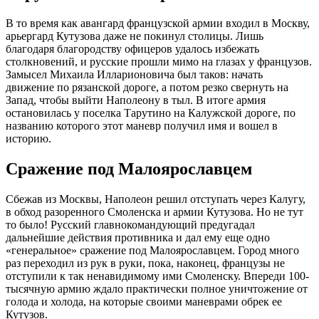
В то время как авангард французской армии входил в Москву,
арьергард Кутузова даже не покинул столицы. Лишь
благодаря благородству офицеров удалось избежать
столкновений, и русские прошли мимо на глазах у французов.
Замысел Михаила Илларионовича был таков: начать
движение по рязанской дороге, а потом резко свернуть на
Запад, чтобы выйти Наполеону в тыл. В итоге армия
остановилась у поселка Тарутино на Калужской дороге, по
названию которого этот маневр получил имя и вошел в
историю.
Сражение под Малоярославцем
Сбежав из Москвы, Наполеон решил отступать через Калугу,
в обход разоренного Смоленска и армии Кутузова. Но не тут
то было! Русский главнокомандующий предугадал
дальнейшие действия противника и дал ему еще одно
«генеральное» сражение под Малоярославцем. Город много
раз переходил из рук в руки, пока, наконец, французы не
отступили к так ненавидимому ими Смоленску. Впереди 100-
тысячную армию ждало практически полное уничтожение от
голода и холода, на которые своими маневрами обрек ее
Кутузов.