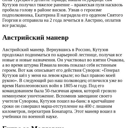
Кутузов получил тяжелое ранение – вражеская пуля насквозь
пробила голову в районе висков. Узнав о героизме
подполковника, Екатерина II наградила его орденом Святого
Георгия и отправила на 2 года лечиться в Австрию, оплатив
все расходы.
Австрийский маневр
Австрийский маневр. Вернувшись в Россию, Кутузов
продолжал подниматься по карьерной лестнице, получая все
новые и новые назначения. Он участвовал во взятии Очакова,
а во время штурма Измаила вновь показал себя истинным
героем. Вот как описывает его действия Суворов: «Генерал
Кутузов шёл у меня на левом крыле; но был правою моей
рукою». В следующий раз наш полководец отличился уже во
время Наполеоновских войн в 1805-м году. Под его
командованием была 50-тысячная армия, которой грозило
неминуемое уничтожение. Вспомнив завещание своего
учителя Суворова, Кутузов пошел ва-банк: в кратчайшие
сроки он совершил марш-отступление на 400 с лишним
километров, перехитрив Бонапарта. Этот маневр вошел в
учебники по военной науке.