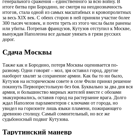
генерального сражения – единственного за всю войну. В
итоге битва при Бородино, не смотря на неоднозначность
итогов, стала одной из самых масштабных и кровопролитных
за весь XIX век. С обеих сторон в ней приняли участие более
300 тысяч человек, и почти треть из этого числа были ранены
или убиты. Потрепав французов, Кутузов отступил к Москве,
вынуждая Наполеона все дальше увязать в грязи русских
дорог.
Сдача Москвы
Также как и Бородино, потеря Москвы оценивается по-
разному. Одни говорят – мол, зря оставил город, другие
наоборот хвалят за сохранение армии. Как бы то ни было,
Кутузов на историческом совете в селе Фили принял решение
покинуть Первопрестольную без боя. Буквально за два дня вся
армия, и большинство мирных жителей вместе с обозами
эвакуировались, оставив город на растерзание врага. Долго
ждал Наполеон парламентеров с ключами от города, но
увидел на горизонте лишь языки пламени, пожирающего
древнюю столицу. Самый сомнительный, но все же
судьбоносный подвиг Кутузова.
Тарутинский маневр