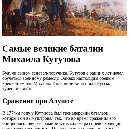
Самые великие баталии
Михаила Кутузова
Будучи сыном генерал-поручика, Кутузов с ранних лет начал
обучаться военному ремеслу. Однако настоящим боевым
крещением для Михаила Илларионовича стали Русско-
турецкие войны.
Сражение при Алуште
В 1774-м году у Кутузова был гренадерский батальон,
который он вымуштровал так, что во время сражения его
бойцы наголову разгромили в несколько раз превосходящие
силы турецкого десанта. Правда, вышла неурядица: сам