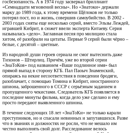
госбезопаность. А в 1974 году засверкал бриллиант
«Семнадцати мгновений весны». Но «Знатоки» держали
марку до 1989 года, к этому времени Щёлоков не только
потерял пост, но и жизнь, совершив самоубийство. В 2002 -
2003 годах сняты еще несколько серий, вместо Эльзы Леждей,
игравшей Кибрит, в сюжет ввели эксперта Китаеву. Серия
называлась «дело». Заглавная песня про милицию стала
хитом, её разобрали на цитаты. Первые 9 серий были чёрно –
белые, с десятой – цветные.
Из народной души героев сериала не смог вытеснить даже
Тихонов – Штирлиц. Причём, уже во второй серии
«ЗнаТоКов» под названием «Ваше подлинное имя» был
прямой выпад в сторону КГБ. Пал Паоыч Знаменский,
опираясь на некие несоответствия в поведении бродяги,
разоблачает, с помощью Томина и Кибрит, иностранного
шпиона, заброшенного в СССР с серьёзным заданием и
пропущенного чекистами. Следователь КГБ появляется в
последние минуты фильма, когда дело уже сделано и ему
просто передают выявленного шпиона.
В течение следующих 18 лет «ЗнаТоКи» не только карали
преступников, но и спасали невинных и запутавшихся. Разве
что в званиях и должностях не росли, что не мешало им
честно выполнять свой долг. Расследование велось