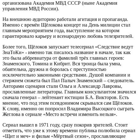
организована Академия МВД СССР (ныне Академия
управления МВД России).
На внешнюю аудиторию работали агитация и пропаганда.
Именно с времён Щёлокова концерт на День милиции стал
главным мероприятием года, выступление на котором
гарантировало карьеру и всенародную любовь телезрителей.
Более того, Щёлоков запускает телесериал «Следствие ведут
ЗнаТоКи» - именно так писалось название в начале, так как
это была аббревиатура от фамилий трёх главных героев:
Знаменского, Томина и Кибрит. Вся троица была умна,
обаятельна, дружна и боролась с преступностью
исключительно законными средствами. Душой компании и
стержнем сюжета был Пал Палыч Знаменский – следователь.
Авторами сценария стали Ольга и Александр Лавровы,
прославленные литераторы. Главным консультантом значился
сначала генерал – лейтенант юстиции Б.А. Викторов. Есть
мнение, что под этим псевдонимом скрывался сам Щёлоков.
К слову, именно он попросил Владимира Высоцкого сыграть
Жеглова в сериале «Место встречи изменить нельзя».
Сериал вышел в 1971 году, сразу покорив зрителей. Стоит
отметить, что уже к этому времени публика полюбила сериал
«Щит и меч» и фильм «Мёртвый сезон», прославляющие