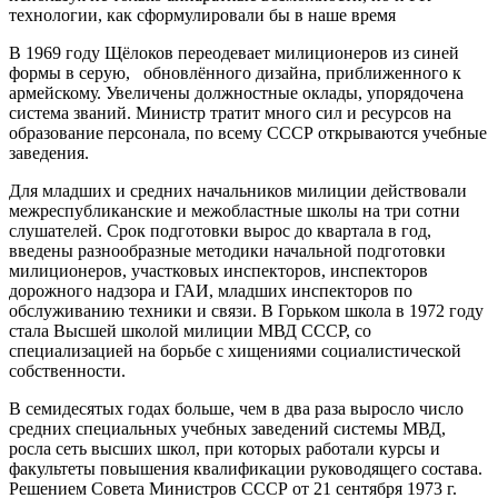
технологии, как сформулировали бы в наше время
В 1969 году Щёлоков переодевает милиционеров из синей
формы в серую, обновлённого дизайна, приближенного к
армейскому. Увеличены должностные оклады, упорядочена
система званий. Министр тратит много сил и ресурсов на
образование персонала, по всему СССР открываются учебные
заведения.
Для младших и средних начальников милиции действовали
межреспубликанские и межобластные школы на три сотни
слушателей. Срок подготовки вырос до квартала в год,
введены разнообразные методики начальной подготовки
милиционеров, участковых инспекторов, инспекторов
дорожного надзора и ГАИ, младших инспекторов по
обслуживанию техники и связи. В Горьком школа в 1972 году
стала Высшей школой милиции МВД СССР, со
специализацией на борьбе с хищениями социалистической
собственности.
В семидесятых годах больше, чем в два раза выросло число
средних специальных учебных заведений системы МВД,
росла сеть высших школ, при которых работали курсы и
факультеты повышения квалификации руководящего состава.
Решением Совета Министров СССР от 21 сентября 1973 г.