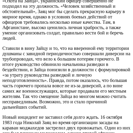
«Охота на Зайца», украинский офицер совершенно не
подходил на эту должность. «Человек хозяйственный и
обстоятельный», Заяц мог бы сделать прекрасную карьеру в
мирное время, однако в условиях боевых действий от
офицеров требовались несколько иные качества. Там, в
Афганистане, высоко ценились личная храбрость, а также
умение организовать солдат, правильно вести бой и беречь
людей.
Ставили в вину Зайцу и то, что на вверенной ему территории
душманы с завидной периодичностью совершали диверсии на
трубопроводах, что вело к большим потерям горючего. В
итоге руководство обвинило начальника разведки в
бездействии, и Зайца понизили в должности с формулировкой
«за утрату руководства разведкой и личную
неподготовленность». Правда, потом оказалось, что большая
часть горючего пропала вовсе не из-за диверсий, а по вине
самих же военнослужащих, которые продавали его местным
жителям. Так что смещение Зайца во многом можно считать
несправедливым. Возможно, это и стало причиной
дальнейших событий.
Новый инцидент не заставил себя долго ждать. 16 октября
1983 года Николай Заяц во время организации засады на
караван моджахедов застрелил двух провожатых. Один из них