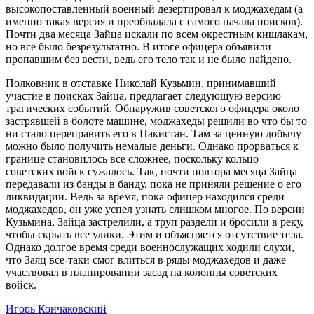
высокопоставленный военный дезертировал к моджахедам (а
именно такая версия и преобладала с самого начала поисков).
Почти два месяца Зайца искали по всем окрестным кишлакам,
но все было безрезультатно. В итоге офицера объявили
пропавшим без вести, ведь его тело так и не было найдено.
Полковник в отставке Николай Кузьмин, принимавший
участие в поисках Зайца, предлагает следующую версию
трагических событий. Обнаружив советского офицера около
застрявшей в болоте машине, моджахеды решили во что бы то
ни стало переправить его в Пакистан. Там за ценную добычу
можно было получить немалые деньги. Однако прорваться к
границе становилось все сложнее, поскольку кольцо
советских войск сужалось. Так, почти полтора месяца Зайца
передавали из банды в банду, пока не приняли решение о его
ликвидации. Ведь за время, пока офицер находился среди
моджахедов, он уже успел узнать слишком многое. По версии
Кузьмина, Зайца застрелили, а труп раздели и бросили в реку,
чтобы скрыть все улики. Этим и объясняется отсутствие тела.
Однако долгое время среди военнослужащих ходили слухи,
что Заяц все-таки смог влиться в ряды моджахедов и даже
участвовал в планировании засад на колонны советских
войск.
Игорь Кончаковский