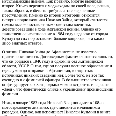
мусульманским именем. Как правило, многие выбирали
второе. Кто-то перешел к моджахедам по своей воле, решив,
таким образом, избежать трибунала за совершенные
преступления. Именно ко второй категории относится
история подполковника Николая Зайца, который считается
самым высокопоставленным советским военным,
дезертировавшим в ходе Афганской войны. Однако его
таинственное исчезновение в 1984 году недалеко от города
Кундуз до сих пор оставляет больше вопросов, чем каких-
либо внятных ответов.
О жизни Николая Зайца до Афганистана не известно
практически ничего. Достоверным фактом считается лишь то,
что он родился в 1946 году в одном из сел Житомирской
области, УССР. О том, где он получил военное образование и
где служил до отправки в Афганистан, в открытых
источниках никаких сведений нет. Более того, не все так
очевидно и с фамилией офицера. В большинстве источников
он фигурирует как Заяц, однако можно встретить и вариант
«Заец», что фонетически ближе к украинскому произношении
фамилии.
Итак, в январе 1983 года Николай Заяц попадает в 108-ю
мотострелковую дивизию, где становится начальником
разведки. Однако, как вспоминает Николай Кузьмин в книге