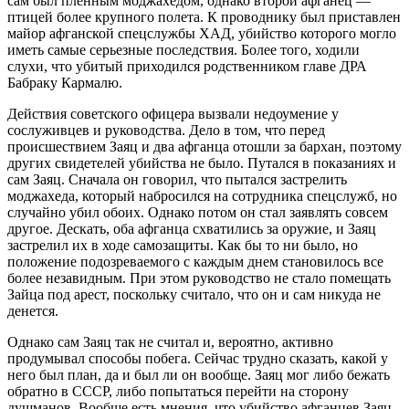
сам был пленным моджахедом, однако второй афганец —
птицей более крупного полета. К проводнику был приставлен
майор афганской спецслужбы ХАД, убийство которого могло
иметь самые серьезные последствия. Более того, ходили
слухи, что убитый приходился родственником главе ДРА
Бабраку Кармалю.
Действия советского офицера вызвали недоумение у
сослуживцев и руководства. Дело в том, что перед
происшествием Заяц и два афганца отошли за бархан, поэтому
других свидетелей убийства не было. Путался в показаниях и
сам Заяц. Сначала он говорил, что пытался застрелить
моджахеда, который набросился на сотрудника спецслужб, но
случайно убил обоих. Однако потом он стал заявлять совсем
другое. Дескать, оба афганца схватились за оружие, и Заяц
застрелил их в ходе самозащиты. Как бы то ни было, но
положение подозреваемого с каждым днем становилось все
более незавидным. При этом руководство не стало помещать
Зайца под арест, поскольку считало, что он и сам никуда не
денется.
Однако сам Заяц так не считал и, вероятно, активно
продумывал способы побега. Сейчас трудно сказать, какой у
него был план, да и был ли он вообще. Заяц мог либо бежать
обратно в СССР, либо попытаться перейти на сторону
душманов. Вообще есть мнения, что убийство афганцев Заяц