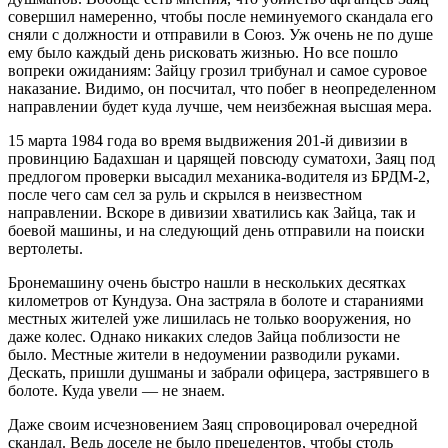
совершил намеренно, чтобы после неминуемого скандала его
сняли с должности и отправили в Союз. Уж очень не по душе
ему было каждый день рисковать жизнью. Но все пошло
вопреки ожиданиям: Зайцу грозил трибунал и самое суровое
наказание. Видимо, он посчитал, что побег в неопределенном
направлении будет куда лучше, чем неизбежная высшая мера.
15 марта 1984 года во время выдвижения 201-й дивизии в
провинцию Бадахшан и царящей повсюду суматохи, Заяц под
предлогом проверки высадил механика-водителя из БРДМ-2,
после чего сам сел за руль и скрылся в неизвестном
направлении. Вскоре в дивизии хватились как Зайца, так и
боевой машины, и на следующий день отправили на поиски
вертолеты.
Бронемашину очень быстро нашли в нескольких десятках
километров от Кундуза. Она застряла в болоте и стараниями
местных жителей уже лишилась не только вооружения, но
даже колес. Однако никаких следов Зайца поблизости не
было. Местные жители в недоумении разводили руками.
Дескать, пришли душманы и забрали офицера, застрявшего в
болоте. Куда увели — не знаем.
Даже своим исчезновением Заяц спровоцировал очередной
скандал. Ведь доселе не было прецедентов, чтобы столь