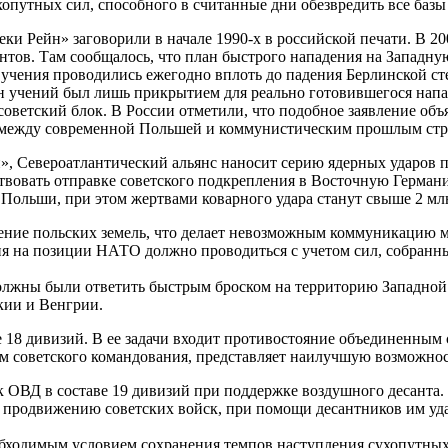
хопутных сил, способного в считанные дни обезвредить все баз
ки Рейн» заговорили в начале 1990-х в российской печати. В 
ентов. Там сообщалось, что план быстрого нападения на Западн
е учения проводились ежегодно вплоть до падения Берлинской ст
ан учений был лишь прикрытием для реально готовившегося на
оветский блок. В России отметили, что подобное заявление объ
ел между современной Польшей и коммунистическим прошлым ст
н», Североатлантический альянс наносит серию ядерных ударов
твовать отправке советского подкрепления в Восточную Герман
ольши, при этом жертвами коварного удара станут свыше 2 млн
жение польских земель, что делает невозможным коммуникацию
ия на позиции НАТО должно проводиться с учетом сил, собранны
олжны были ответить быстрым броском на территорию Западной 
кии и Венгрии.
е 18 дивизий. В ее задачи входит противостояние объединенны
там советского командования, представляет наилучшую возможн
ОВД в составе 19 дивизий при поддержке воздушного десанта. 
 продвижению советских войск, при помощи десантников им удае
еобходимым условием сохранения темпов наступления сухопутны