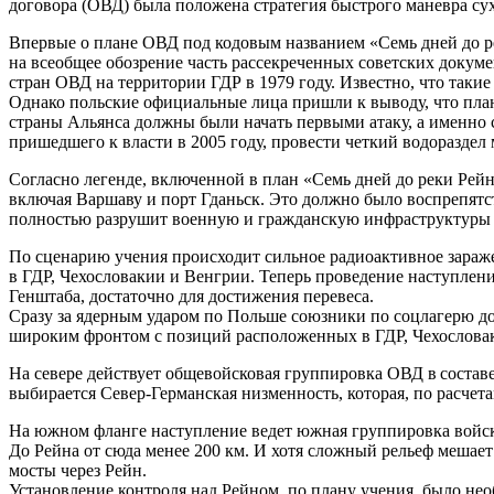
договора (ОВД) была положена стратегия быстрого маневра су
Впервые о плане ОВД под кодовым названием «Семь дней до ре
на всеобщее обозрение часть рассекреченных советских докум
стран ОВД на территории ГДР в 1979 году. Известно, что таки
Однако польские официальные лица пришли к выводу, что пл
страны Альянса должны были начать первыми атаку, а именно с
пришедшего к власти в 2005 году, провести четкий водоразд
Согласно легенде, включенной в план «Семь дней до реки Рей
включая Варшаву и порт Гданьск. Это должно было воспрепятс
полностью разрушит военную и гражданскую инфраструктуры П
По сценарию учения происходит сильное радиоактивное зара
в ГДР, Чехословакии и Венгрии. Теперь проведение наступлен
Генштаба, достаточно для достижения перевеса.
Сразу за ядерным ударом по Польше союзники по соцлагерю д
широким фронтом с позиций расположенных в ГДР, Чехослова
На севере действует общевойсковая группировка ОВД в состав
выбирается Север-Германская низменность, которая, по расче
На южном фланге наступление ведет южная группировка войск 
До Рейна от сюда менее 200 км. И хотя сложный рельеф мешает
мосты через Рейн.
Установление контроля над Рейном, по плану учения, было н