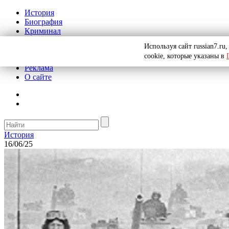
История
Биография
Криминал
СССР
Используя сайт russian7.r
Тайны
cookie, которые указаны в
Рекомендации
Реклама
О сайте
История
16/06/25