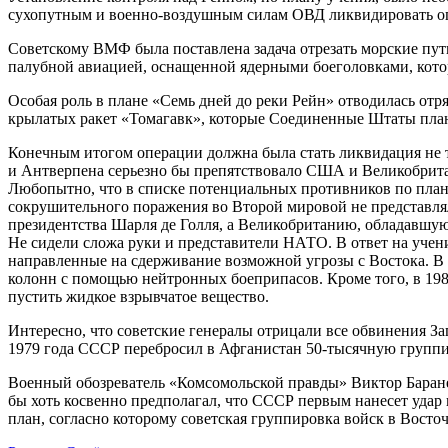
сухопутным и военно-воздушным силам ОВД ликвидировать оп
Советскому ВМФ была поставлена задача отрезать морские пу
палубной авиацией, оснащенной ядерными боеголовками, котора
Особая роль в плане «Семь дней до реки Рейн» отводилась отр
крылатых ракет «Томагавк», которые Соединенные Штаты плани
Конечным итогом операции должна была стать ликвидация не т
и Антверпена серьезно бы препятствовало США и Великобрит
Любопытно, что в списке потенциальных противников по план
сокрушительного поражения во Второй мировой не представлял
президентства Шарля де Голля, а Великобританию, обладавшую
Не сидели сложа руки и представители НАТО. В ответ на учен
направленные на сдерживание возможной угрозы с Востока. В
колонн с помощью нейтронных боеприпасов. Кроме того, в 198
пустить жидкое взрывчатое вещество.
Интересно, что советские генералы отрицали все обвинения Зап
1979 года СССР перебросил в Афганистан 50-тысячную группи
Военный обозреватель «Комсомольской правды» Виктор Баранец
бы хоть косвенно предполагал, что СССР первым нанесет удар
план, согласно которому советская группировка войск в Восто