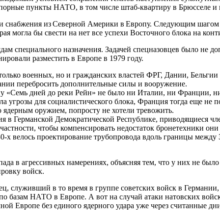
орные пункты НАТО, в том числе штаб-квартиру в Брюсселе и
ти снабжения из Северной Америки в Европу. Следующим шагом
я могла бы свести на нет все успехи Восточного блока на конт
ядам специального назначения. Задачей спецназовцев было не д
ровали разместить в Европе в 1979 году.
олько военных, но и гражданских властей ФРГ, Дании, Бельгии
ании перебросить дополнительные силы и вооружение.
у «Семь дней до реки Рейн» не было ни Италии, ни Франции, н
а угрозы для социалистического блока, Франция тогда еще не п
 ядерным оружием, попросту не хотели тревожить.
ия в Германской Демократической Республике, приводящиеся чл
 частности, чтобы компенсировать недостаток бронетехники он
0-х велось проектирование трубопровода вдоль границы между 
ада в агрессивных намерениях, объясняя тем, что у них не было 
ровку войск.
, служивший в то время в группе советских войск в Германии, 
 по базам НАТО в Европе. А вот на случай атаки натовских вой
чной Европе без единого ядерного удара уже через считанные д