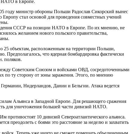
ы НАТО в Европе.
2005 году министр обороны Польши Радослав Сикорский вынес
ую Европу стал основой для проведения совместных учений
ены.
падения СССР на позиции НАТО в Европе. По их мнению, не
яснялось желанием нового польского правительства,
раны.
 по 25 объектам, расположенным на территории Польши,
ию. Предполагалось, что ядерная бомбардировка фактически
. поляков.
 между Советским Союзом и войсками ОВД, сосредоточенными
х по ту сторону от зоны заражения. Этого, по мнению
Германии, Нидерландов, Дании и Бельгии. Атака ведется
м силам Альянса в Западной Европе. Для решающего сражения
ость для уничтожения большей части дивизий НАТО.
Им противостоят 10 дивизий Североатлантического альянса.
тся преодолеть с боями это расстояние за неделю и захватить
х войск. Теперь уже ничто не сможет помешать объединенным