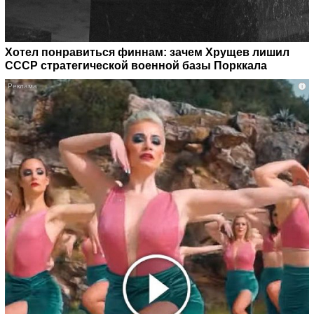
Хотел понравиться финнам: зачем Хрущев лишил
СССР стратегической военной базы Порккала
i