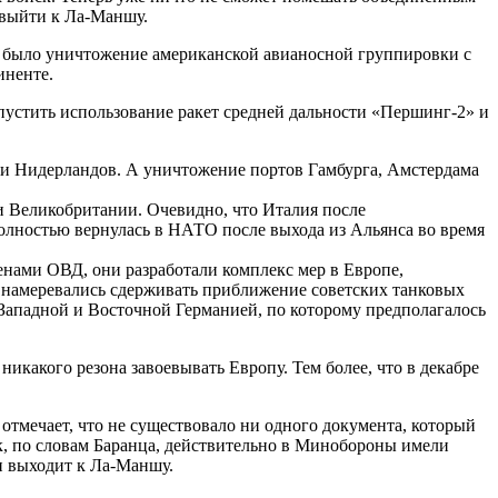
 выйти к Ла-Маншу.
 было уничтожение американской авианосной группировки с
иненте.
опустить использование ракет средней дальности «Першинг-2» и
 и Нидерландов. А уничтожение портов Гамбурга, Амстердама
и Великобритании. Очевидно, что Италия после
олностью вернулась в НАТО после выхода из Альянса во время
енами ОВД, они разработали комплекс мер в Европе,
и намеревались сдерживать приближение советских танковых
Западной и Восточной Германией, по которому предполагалось
никакого резона завоевывать Европу. Тем более, что в декабре
отмечает, что не существовало ни одного документа, который
ск, по словам Баранца, действительно в Минобороны имели
ни выходит к Ла-Маншу.