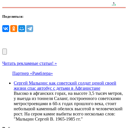
Поделиться:
Читать рекламные статьи! »
Партнер «Рамблера»
Сергей Мальцин: как советский солдат ценой своей
жизни спас автобус с детьми в Афганистане
Высоко в афганских горах, на высоте 3,5 тысяч метров,
у выезда из тоннеля Саланг, построенного советскими
метростроевцами в 60-х годах прошлого века, стоит
небольшой каменный обелиск высотой в человеческий
рост. На сером камне выбиты всего несколько слов:
"Мальцин Сергей В. 1965-1985 гг."