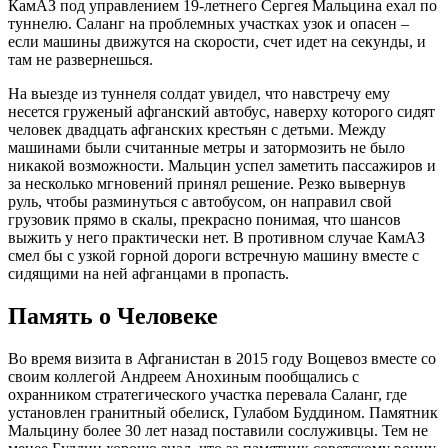
КамАЗ под управлением 19-летнего Сергея Мальцина ехал по
туннелю. Саланг на проблемных участках узок и опасен –
если машины движутся на скорости, счет идет на секунды, и
там не развернешься.
На выезде из туннеля солдат увидел, что навстречу ему
несется груженый афганский автобус, наверху которого сидят
человек двадцать афганских крестьян с детьми. Между
машинами были считанные метры и затормозить не было
никакой возможности. Мальцин успел заметить пассажиров и
за несколько мгновений принял решение. Резко вывернув
руль, чтобы разминуться с автобусом, он направил свой
грузовик прямо в скалы, прекрасно понимая, что шансов
выжить у него практически нет. В противном случае КамАЗ
смел бы с узкой горной дороги встречную машину вместе с
сидящими на ней афганцами в пропасть.
Память о Человеке
Во время визита в Афганистан в 2015 году Вощевоз вместе со
своим коллегой Андреем Анохиным пообщались с
охранником стратегического участка перевала Саланг, где
установлен гранитный обелиск, Гулабом Буддином. Памятник
Мальцину более 30 лет назад поставили сослуживцы. Тем не