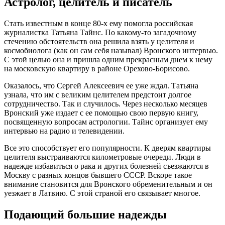
Астролог, целитель и писатель
Стать известным в конце 80-х ему помогла российская
журналистка Татьяна Тайнс. По какому-то загадочному
стечению обстоятельств она решила взять у целителя и
космобиолога (как он сам себя называл) Вронского интервью.
С этой целью она и пришла одним прекрасным днем к нему
на московскую квартиру в районе Орехово-Борисово.
Оказалось, что Сергей Алексеевич ее уже ждал. Татьяна
узнала, что им с великим целителем предстоит долгое
сотрудничество. Так и случилось. Через несколько месяцев
Вронский уже издает с ее помощью свою первую книгу,
посвященную вопросам астрологии. Тайнс организует ему
интервью на радио и телевидении.
Все это способствует его популярности. К дверям квартиры
целителя выстраиваются километровые очереди. Люди в
надежде избавиться о рака и других болезней съезжаются в
Москву с разных концов бывшего СССР. Вскоре такое
внимание становится для Вронского обременительным и он
уезжает в Латвию. С этой страной его связывает многое.
Подающий большие надежды