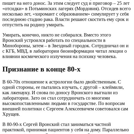
пишет на него донос. За этим следует суд и приговор – 25 лет
«отсидки» в Потьминских лагерях (Мордовия). Отсидев всего
несколько лет, «хиромант с образованием» симулирует у себя
последнюю стадию рака. Власти решают скостить ему срок и
отпустить на родину умирать.
Умирать, конечно, никто не собирался. Вместо этого
Вронский устроился работать по специальности в
Минобороны, затем – в Звездный городок. Сотрудничал он и
с КГБ, МВД, в лаборатории биоинформации читал лекции о
влиянии космического излучения на психику человека.
Признание в конце 80-х
В 60-70х отношение к астрологии было двойственным. С
одной стороны, ее пытались изучать, с другой – клеймили,
как лженауку. И снова по доносу Вронского выгнали из
лаборатории. Зато он стал сотрудничать со многими
высокопоставленными людьми в государстве. По вопросам
внешней политики с Сергеем Алексеевичем советовался сам
Хрущев.
В 80-90-х Сергей Вронский стал заниматься частной
практикой, принимая пациентов у себя на дому. Параллельно