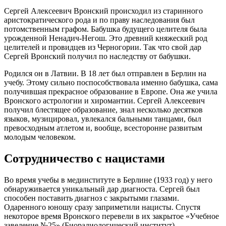
Сергей Алексеевич Вронский происходил из старинного
аристократического рода и по праву наследования был
потомственным графом. Бабушка будущего целителя была
урожденной Ненадич-Негош. Это древний княжеский род
целителей и провидцев из Черногории. Так что свой дар
Сергей Вронский получил по наследству от бабушки.
Родился он в Латвии. В 18 лет был отправлен в Берлин на
учебу. Этому сильно поспособствовала именно бабушка, сама
получившая прекрасное образование в Европе. Она же учила
Вронского астрологии и хиромантии. Сергей Алексеевич
получил блестящее образование, знал несколько десятков
языков, музицировал, увлекался бальными танцами, был
превосходным атлетом и, вообще, всесторонне развитым
молодым человеком.
Сотрудничество с нацистами
Во время учебы в мединституте в Берлине (1933 год) у него
обнаруживается уникальный дар диагноста. Сергей был
способен поставить диагноз с закрытыми глазами.
Одаренного юношу сразу заприметили нацисты. Спустя
некоторое время Вронского перевели в их закрытое «Учебное
заведение №25» (Биорадиологический институт).