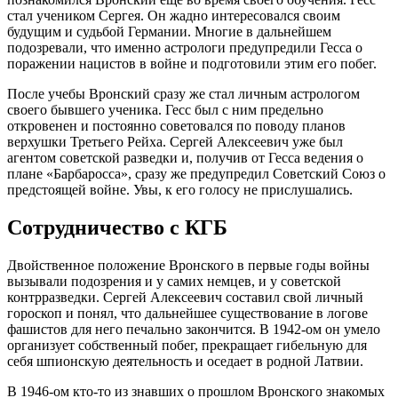
стал учеником Сергея. Он жадно интересовался своим
будущим и судьбой Германии. Многие в дальнейшем
подозревали, что именно астрологи предупредили Гесса о
поражении нацистов в войне и подготовили этим его побег.
После учебы Вронский сразу же стал личным астрологом
своего бывшего ученика. Гесс был с ним предельно
откровенен и постоянно советовался по поводу планов
верхушки Третьего Рейха. Сергей Алексеевич уже был
агентом советской разведки и, получив от Гесса ведения о
плане «Барбаросса», сразу же предупредил Советский Союз о
предстоящей войне. Увы, к его голосу не прислушались.
Сотрудничество с КГБ
Двойственное положение Вронского в первые годы войны
вызывали подозрения и у самих немцев, и у советской
контрразведки. Сергей Алексеевич составил свой личный
гороскоп и понял, что дальнейшее существование в логове
фашистов для него печально закончится. В 1942-ом он умело
организует собственный побег, прекращает гибельную для
себя шпионскую деятельность и оседает в родной Латвии.
В 1946-ом кто-то из знавших о прошлом Вронского знакомых