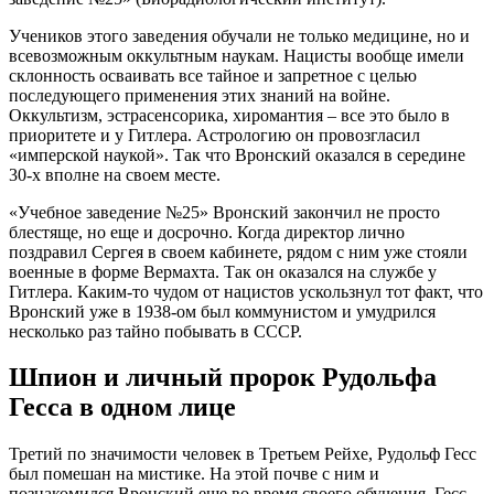
Учеников этого заведения обучали не только медицине, но и
всевозможным оккультным наукам. Нацисты вообще имели
склонность осваивать все тайное и запретное с целью
последующего применения этих знаний на войне.
Оккультизм, эстрасенсорика, хиромантия – все это было в
приоритете и у Гитлера. Астрологию он провозгласил
«имперской наукой». Так что Вронский оказался в середине
30-х вполне на своем месте.
«Учебное заведение №25» Вронский закончил не просто
блестяще, но еще и досрочно. Когда директор лично
поздравил Сергея в своем кабинете, рядом с ним уже стояли
военные в форме Вермахта. Так он оказался на службе у
Гитлера. Каким-то чудом от нацистов ускользнул тот факт, что
Вронский уже в 1938-ом был коммунистом и умудрился
несколько раз тайно побывать в СССР.
Шпион и личный пророк Рудольфа
Гесса в одном лице
Третий по значимости человек в Третьем Рейхе, Рудольф Гесс
был помешан на мистике. На этой почве с ним и
познакомился Вронский еще во время своего обучения. Гесс