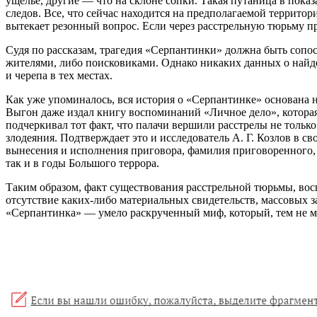
ущелье, другие — что на склоне сопки. Такая путаница в показ
следов. Все, что сейчас находится на предполагаемой террит
вытекает резонный вопрос. Если через расстрельную тюрьму п
Судя по рассказам, трагедия «Серпантинки» должна быть сопо
жителями, либо поисковиками. Однако никаких данных о найден
и черепа в тех местах.
Как уже упоминалось, вся история о «Серпантинке» основана 
Выгон даже издал книгу воспоминаний «Личное дело», которая,
подчеркивал тот факт, что палачи вершили расстрелы не только 
злодеяния. Подтверждает это и исследователь А. Г. Козлов в с
вынесения и исполнения приговора, фамилия приговоренного, н
так и в годы Большого террора.
Таким образом, факт существования расстрельной тюрьмы, вос
отсутствие каких-либо материальных свидетельств, массовых з
«Серпантинка» — умело раскрученный миф, который, тем не м