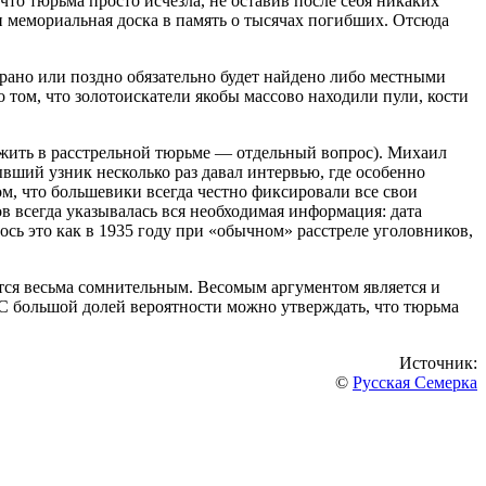
 что тюрьма просто исчезла, не оставив после себя никаких
и мемориальная доска в память о тысячах погибших. Отсюда
 рано или поздно обязательно будет найдено либо местными
том, что золотоискатели якобы массово находили пули, кости
ыжить в расстрельной тюрьме — отдельный вопрос). Михаил
вший узник несколько раз давал интервью, где особенно
том, что большевики всегда честно фиксировали все свои
ов всегда указывалась вся необходимая информация: дата
сь это как в 1935 году при «обычном» расстреле уголовников,
ется весьма сомнительным. Весомым аргументом является и
 С большой долей вероятности можно утверждать, что тюрьма
Источник:
©
Русская Семерка