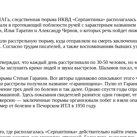
АГа, следственная тюрьма НКВД «Серпантинка» располагалась в
вали в протекающий поблизости ручей с характерным названием
Илья Таратин и Александр Чернов, о которых речь пойдет ниж
ли расстрельную тюрьму, куда отправляли на смерть заключенн
огласно трудам писателей, а также воспоминаниям бывших узн
верждал, что каждый день расстреливали по 30-50 человек, но 
ы заглушить крики людей и звуки выстрелов. Шаламов писал, ч
ьмы Степан Гаранин. Все авторы одинаково описывают этого че
ми расстрелы получили название «гаранинщина». Пулю от Гаран
ение трех дней по болезни и так далее. Однако спустя годы спр
ашиной. Здесь показания свидетелей разнятся: одни говорят, ч
 версию — заключенные тюрьмы организовали побег и взяли опал
мер от болезни в Печорском ИТЛ в 1950 году.
сто, где располагалась «Серпантинка» действительно найти очен