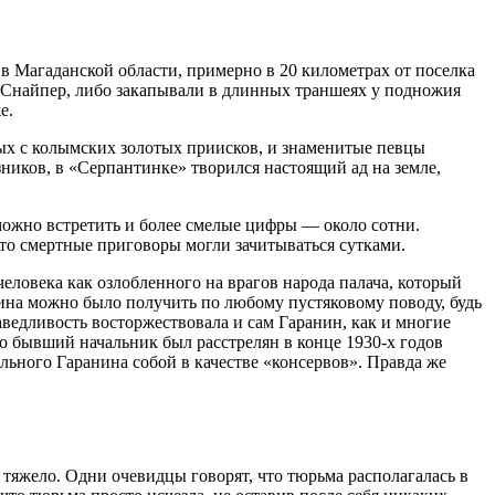
 Магаданской области, примерно в 20 километрах от поселка
 Снайпер, либо закапывали в длинных траншеях у подножия
е.
ых с колымских золотых приисков, и знаменитые певцы
иков, в «Серпантинке» творился настоящий ад на земле,
можно встретить и более смелые цифры — около сотни.
то смертные приговоры могли зачитываться сутками.
ловека как озлобленного на врагов народа палача, который
ина можно было получить по любому пустяковому поводу, будь
аведливость восторжествовала и сам Гаранин, как и многие
то бывший начальник был расстрелян в конце 1930-х годов
ьного Гаранина собой в качестве «консервов». Правда же
ь тяжело. Одни очевидцы говорят, что тюрьма располагалась в