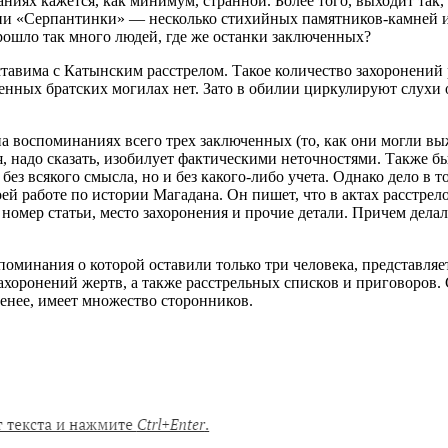
аниях кажется, как минимум, странной. Более того, выходит так,
ории «Серпантинки» — несколько стихийных памятников-камней 
рошло так много людей, где же останки заключенных?
ставима с Катынским расстрелом. Такое количество захоронений
ных братских могилах нет. Зато в обилии циркулируют слухи о 
на воспоминаниях всего трех заключенных (то, как они могли в
 надо сказать, изобилует фактическими неточностями. Также бы
без всякого смысла, но и без какого-либо учета. Однако дело в 
воей работе по истории Магадана. Он пишет, что в актах расстрел
омер статьи, место захоронения и прочие детали. Причем делало
поминания о которой оставили только три человека, представля
ахоронений жертв, а также расстрельных списков и приговоров.
енее, имеет множество сторонников.