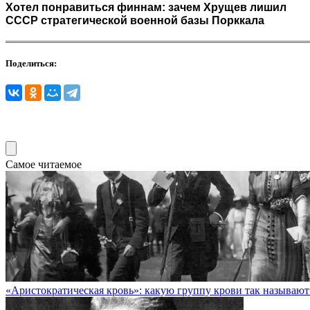
Хотел понравиться финнам: зачем Хрущев лишил
СССР стратегической военной базы Порккала
Поделиться:
Самое читаемое
«Аристократическая кровь»: какую группу крови так называют