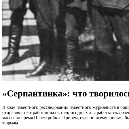
«Серпантинка»: что творилос
В ходе известного расследования известного журналиста в об
отправляли «отработанных», непригодных для работы заключен
массы во время Перестройки. Причем, судя по всему, тюрьма бы
тюрьмы.