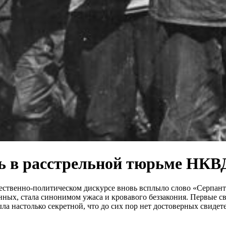
ь в расстрельной тюрьме НКВ
щественно-политическом дискурсе вновь всплыло слово «Серпан
ных, стала синонимом ужаса и кровавого беззакония. Первые с
ла настолько секретной, что до сих пор нет достоверных свидет