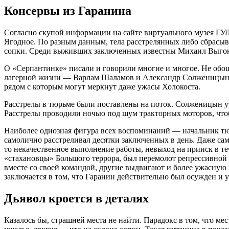
Консервы из Гаранина
Согласно скупой информации на сайте виртуального музея ГУЛ
Ягодное. По разным данным, тела расстрелянных либо сбрасы
сопки. Среди выживших заключенных известны Михаил Выгон, 
О «Серпантинке» писали и говорили многие и многое. Не обош
лагерной жизни — Варлам Шаламов и Александр Солженицын. С
рядом с которым могут меркнут даже ужасы Холокоста.
Расстрелы в тюрьме были поставлены на поток. Солженицын ут
Расстрелы проводили ночью под шум тракторных моторов, чтоб
Наиболее одиозная фигура всех воспоминаний — начальник тюр
самолично расстреливал десятки заключенных в день. Даже са
то некачественное выполнение работы, невыход на прииск в теч
«стахановцы» Большого террора, был перемолот репрессивной м
вместе со своей командой, другие выдвигают и более ужасную
заключается в том, что Гаранин действительно был осужден и у
Дьявол кроется в деталях
Казалось бы, страшней места не найти. Парадокс в том, что ме