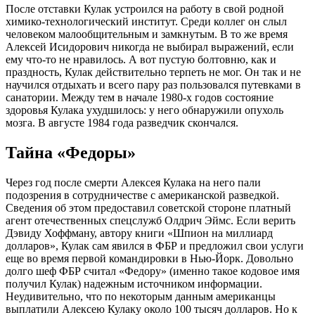
После отставки Кулак устроился на работу в свой родной
химико-технологический институт. Среди коллег он слыл
человеком малообщительным и замкнутым. В то же время
Алексей Исидорович никогда не выбирал выражений, если
ему что-то не нравилось. А вот пустую болтовню, как и
праздность, Кулак действительно терпеть не мог. Он так и не
научился отдыхать и всего пару раз пользовался путевками в
санатории. Между тем в начале 1980-х годов состояние
здоровья Кулака ухудшилось: у него обнаружили опухоль
мозга. В августе 1984 года разведчик скончался.
Тайна «Федоры»
Через год после смерти Алексея Кулака на него пали
подозрения в сотрудничестве с американской разведкой.
Сведения об этом предоставил советской стороне платный
агент отечественных спецслужб Олдрич Эймс. Если верить
Дэвиду Хоффману, автору книги «Шпион на миллиард
долларов», Кулак сам явился в ФБР и предложил свои услуги
еще во время первой командировки в Нью-Йорк. Довольно
долго шеф ФБР считал «Федору» (именно такое кодовое имя
получил Кулак) надежным источником информации.
Неудивительно, что по некоторым данным американцы
выплатили Алексею Кулаку около 100 тысяч долларов. Но к