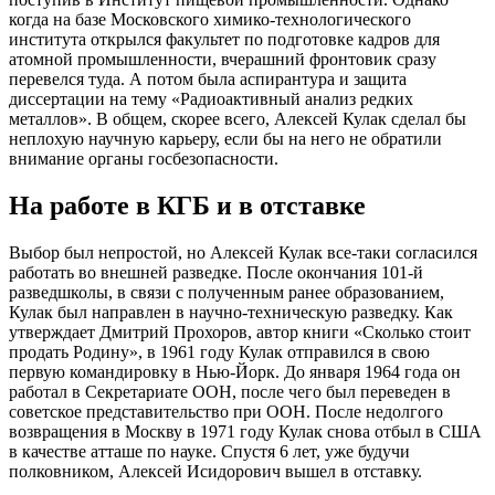
когда на базе Московского химико-технологического
института открылся факультет по подготовке кадров для
атомной промышленности, вчерашний фронтовик сразу
перевелся туда. А потом была аспирантура и защита
диссертации на тему «Радиоактивный анализ редких
металлов». В общем, скорее всего, Алексей Кулак сделал бы
неплохую научную карьеру, если бы на него не обратили
внимание органы госбезопасности.
На работе в КГБ и в отставке
Выбор был непростой, но Алексей Кулак все-таки согласился
работать во внешней разведке. После окончания 101-й
разведшколы, в связи с полученным ранее образованием,
Кулак был направлен в научно-техническую разведку. Как
утверждает Дмитрий Прохоров, автор книги «Сколько стоит
продать Родину», в 1961 году Кулак отправился в свою
первую командировку в Нью-Йорк. До января 1964 года он
работал в Секретариате ООН, после чего был переведен в
советское представительство при ООН. После недолгого
возвращения в Москву в 1971 году Кулак снова отбыл в США
в качестве атташе по науке. Спустя 6 лет, уже будучи
полковником, Алексей Исидорович вышел в отставку.