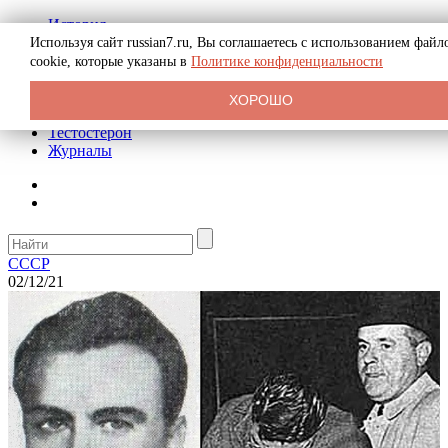
История
Биография
Используя сайт russian7.ru, Вы соглашаетесь с использованием файл
Криминал
cookie, которые указаны в
Политике конфиденциальности
Реклама на сайте
О сайте
ХОРОШО
Рекомендательные статьи
Тестостерон
Журналы
СССР
02/12/21