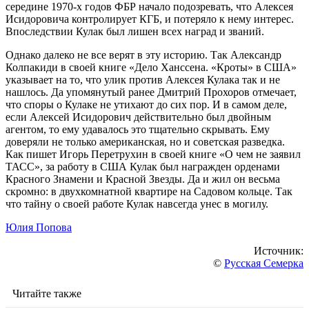
середине 1970-х годов ФБР начало подозревать, что Алексея
Исидоровича контролирует КГБ, и потеряло к нему интерес.
Впоследствии Кулак был лишен всех наград и званий.
Однако далеко не все верят в эту историю. Так Александр
Колпакиди в своей книге «Дело Ханссена. «Кроты» в США»
указывает на то, что улик против Алексея Кулака так и не
нашлось. Да упомянутый ранее Дмитрий Прохоров отмечает,
что споры о Кулаке не утихают до сих пор. И в самом деле,
если Алексей Исидорович действительно был двойным
агентом, то ему удавалось это тщательно скрывать. Ему
доверяли не только американская, но и советская разведка.
Как пишет Игорь Перетрухин в своей книге «О чем не заявил
ТАСС», за работу в США Кулак был награжден орденами
Красного Знамени и Красной Звезды. Да и жил он весьма
скромно: в двухкомнатной квартире на Садовом кольце. Так
что тайну о своей работе Кулак навсегда унес в могилу.
Юлия Попова
Источник:
©
Русская Семерка
Читайте также