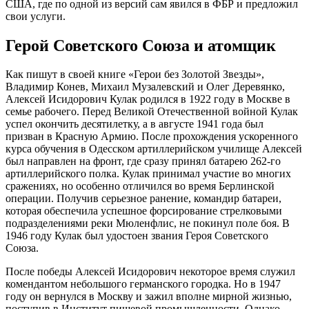
США, где по одной из версий сам явился в ФБР и предложил
свои услуги.
Герой Советского Союза и атомщик
Как пишут в своей книге «Герои без Золотой Звезды»,
Владимир Конев, Михаил Музалевский и Олег Деревянко,
Алексей Исидорович Кулак родился в 1922 году в Москве в
семье рабочего. Перед Великой Отечественной войной Кулак
успел окончить десятилетку, а в августе 1941 года был
призван в Красную Армию. После прохождения ускоренного
курса обучения в Одесском артиллерийском училище Алексей
был направлен на фронт, где сразу принял батарею 262-го
артиллерийского полка. Кулак принимал участие во многих
сражениях, но особенно отличился во время Берлинской
операции. Получив серьезное ранение, командир батареи,
которая обеспечила успешное форсирование стрелковыми
подразделениями реки Мюленфлис, не покинул поле боя. В
1946 году Кулак был удостоен звания Героя Советского
Союза.
После победы Алексей Исидорович некоторое время служил
комендантом небольшого германского городка. Но в 1947
году он вернулся в Москву и зажил вполне мирной жизнью,
поступив в Институт пищевой промышленности. Однако