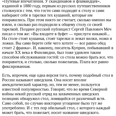
«Путевые впечатления. У скандинавов и фламандцев»,
изданной в 1880 году, первым из русских путешественников
столкнулся с тем, что гости сами подходят к столу и сами
набирают себе в тарелки тех кушаний, которые им
понравились. При этом никто не считает, сколько именно вы
взяли, и сколько раз подходили к общему столу со своей
тарелкой. Позднее русский публицист Сергей Павлович Меч
писал о том же: «Вы входите в буфет — прислуги никакой...
На столе стоят кушанья, стоят тарелки и лежат вилки, ножи и
ложки. Вы сами берете себе чего хотите — все равно обед
стоит 2 франка». И, наконец, писатель Куприн, побывавший в
начале XX века в Финляндии, был тоже удивлен таким
способом обслуживания гостей: со стола можно брать все, что
понравится, и столько, сколько пожелаешь. Плата все равно
фиксированная.
Есть, впрочем, еще одна версия того, почему подобный стол в
России называют шведским. Она носит вполне
анекдотический характер, но, тем не менее, пользуется
известной популярностью. Говорят, что во время Северной
войны некий русский отряд на захваченных шведских
позициях обнаружил стол, ломящийся от различный яств.
Само собой, по случаю виктории угощение было тут же
употреблено. И с тех пор обильный стол, с которого каждый
может брать, что пожелает, носит название шведского.