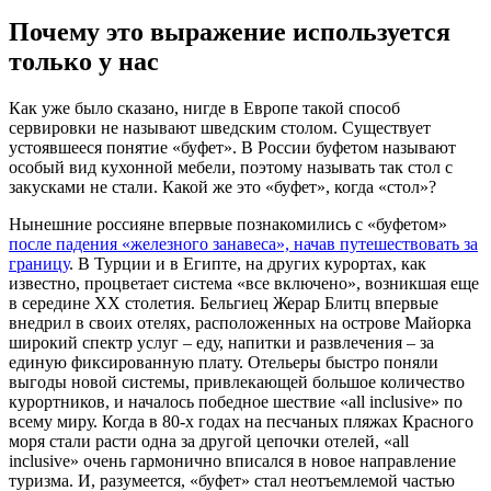
Почему это выражение используется
только у нас
Как уже было сказано, нигде в Европе такой способ
сервировки не называют шведским столом. Существует
устоявшееся понятие «буфет». В России буфетом называют
особый вид кухонной мебели, поэтому называть так стол с
закусками не стали. Какой же это «буфет», когда «стол»?
Нынешние россияне впервые познакомились с «буфетом»
после падения «железного занавеса», начав путешествовать за
границу
. В Турции и в Египте, на других курортах, как
известно, процветает система «все включено», возникшая еще
в середине XX столетия. Бельгиец Жерар Блитц впервые
внедрил в своих отелях, расположенных на острове Майорка
широкий спектр услуг – еду, напитки и развлечения – за
единую фиксированную плату. Отельеры быстро поняли
выгоды новой системы, привлекающей большое количество
курортников, и началось победное шествие «all inclusive» по
всему миру. Когда в 80-х годах на песчаных пляжах Красного
моря стали расти одна за другой цепочки отелей, «all
inclusive» очень гармонично вписался в новое направление
туризма. И, разумеется, «буфет» стал неотъемлемой частью