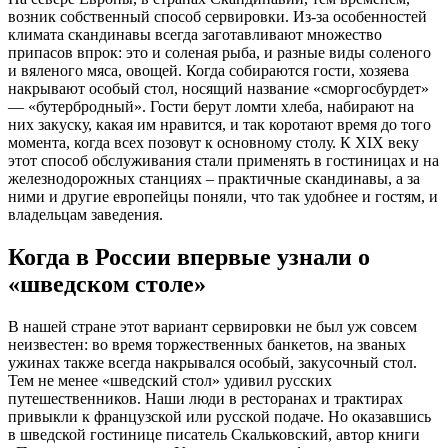
возник собственный способ сервировки. Из-за особенностей
климата скандинавы всегда заготавливают множество
припасов впрок: это и соленая рыба, и разные виды соленого
и вяленого мяса, овощей. Когда собираются гости, хозяева
накрывают особый стол, носящий название «сморгосбурдет»
— «бутербродный». Гости берут ломти хлеба, набирают на
них закуску, какая им нравится, и так коротают время до того
момента, когда всех позовут к основному столу. К XIX веку
этот способ обслуживания стали применять в гостиницах и на
железнодорожных станциях – практичные скандинавы, а за
ними и другие европейцы поняли, что так удобнее и гостям, и
владельцам заведения.
Когда в России впервые узнали о
«шведском столе»
В нашей стране этот вариант сервировки не был уж совсем
неизвестен: во время торжественных банкетов, на званых
ужинах также всегда накрывался особый, закусочный стол.
Тем не менее «шведский стол» удивил русских
путешественников. Наши люди в ресторанах и трактирах
привыкли к французской или русской подаче. Но оказавшись
в шведской гостинице писатель Скальковский, автор книги