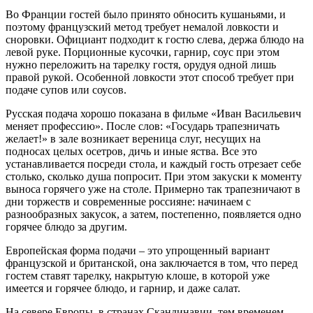
Во Франции гостей было принято обносить кушаньями, и
поэтому французский метод требует немалой ловкости и
сноровки. Официант подходит к гостю слева, держа блюдо на
левой руке. Порционные кусочки, гарнир, соус при этом
нужно переложить на тарелку гостя, орудуя одной лишь
правой рукой. Особенной ловкости этот способ требует при
подаче супов или соусов.
Русская подача хорошо показана в фильме «Иван Васильевич
меняет профессию». После слов: «Государь трапезничать
желает!» в зале возникает вереница слуг, несущих на
подносах целых осетров, дичь и иные яства. Все это
устанавливается посреди стола, и каждый гость отрезает себе
столько, сколько душа попросит. При этом закуски к моменту
выноса горячего уже на столе. Примерно так трапезничают в
дни торжеств и современные россияне: начинаем с
разнообразных закусок, а затем, постепенно, появляется одно
горячее блюдо за другим.
Европейская форма подачи – это упрощенный вариант
французской и британской, она заключается в том, что перед
гостем ставят тарелку, накрытую клоше, в которой уже
имеется и горячее блюдо, и гарнир, и даже салат.
На севере Европы, в странах Скандинавии, тем временем,