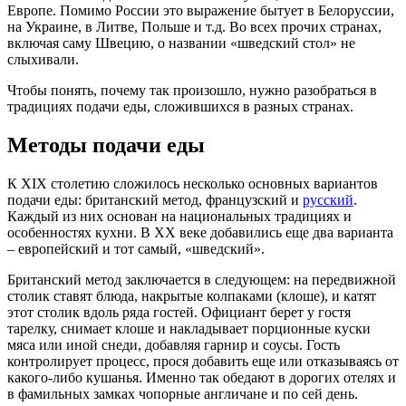
Европе. Помимо России это выражение бытует в Белоруссии,
на Украине, в Литве, Польше и т.д. Во всех прочих странах,
включая саму Швецию, о названии «шведский стол» не
слыхивали.
Чтобы понять, почему так произошло, нужно разобраться в
традициях подачи еды, сложившихся в разных странах.
Методы подачи еды
К XIX столетию сложилось несколько основных вариантов
подачи еды: британский метод, французский и
русский
.
Каждый из них основан на национальных традициях и
особенностях кухни. В XX веке добавились еще два варианта
– европейский и тот самый, «шведский».
Британский метод заключается в следующем: на передвижной
столик ставят блюда, накрытые колпаками (клоше), и катят
этот столик вдоль ряда гостей. Официант берет у гостя
тарелку, снимает клоше и накладывает порционные куски
мяса или иной снеди, добавляя гарнир и соусы. Гость
контролирует процесс, прося добавить еще или отказываясь от
какого-либо кушанья. Именно так обедают в дорогих отелях и
в фамильных замках чопорные англичане и по сей день.