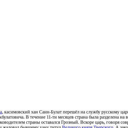
а
, касимовский хан Саин-Булат перешёл на службу русскому ца
булатовича. В течение 11-ти месяцев страна была разделена на 
уководителем страны оставался Грозный. Вскоре царь, говоря сов
 и жаловал бывшему хану титул
Великого князя Тверского
. А за