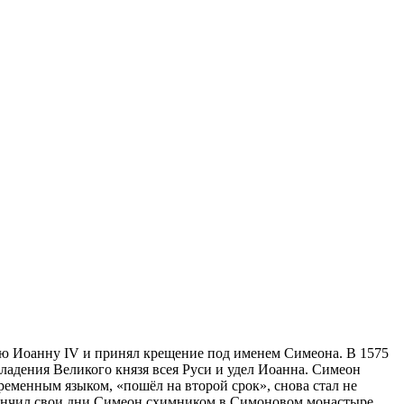
рю Иоанну IV и принял крещение под именем Симеона. В 1575
владения Великого князя всея Руси и удел Иоанна. Симеон
ременным языком, «пошёл на второй срок», снова стал не
кончил свои дни Симеон схимником в Симоновом монастыре.