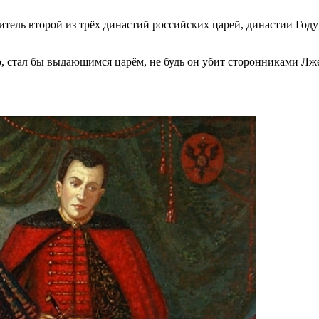
итель второй из трёх династий российских царей, династии Го
о, стал бы выдающимся царём, не будь он убит сторонниками Лж