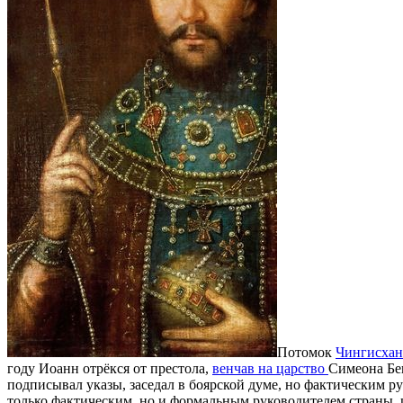
Потомок
Чингисхан
году Иоанн отрёкся от престола,
венчав на царство
Симеона Бек
подписывал указы, заседал в боярской думе, но фактическим р
только фактическим, но и формальным руководителем страны,