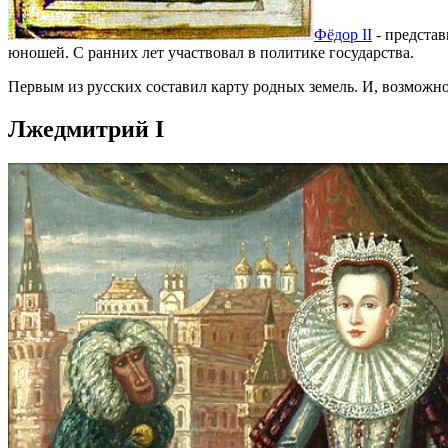
Фёдор II
- представ
юношей. С ранних лет участвовал в политике государства.
Первым из русских составил карту родных земель. И, возможн
Лжедмитрий I