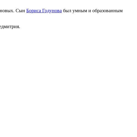
дуновых. Сын
Бориса Годунова
был умным и образованным
едмитрия.