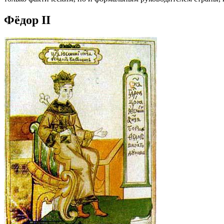
Фёдор II