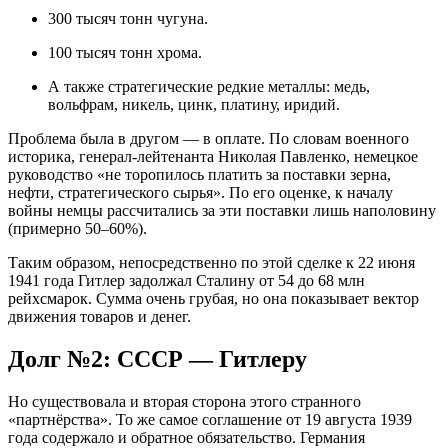
300 тысяч тонн
чугуна.
100 тысяч тонн
хрома.
А также стратегические редкие металлы: медь,
вольфрам, никель, цинк, платину, иридий
.
Проблема была в другом — в оплате. По словам военного
историка, генерал-лейтенанта Николая Павленко, немецкое
руководство «не торопилось платить за поставки зерна,
нефти, стратегического сырья». По его оценке, к началу
войны немцы рассчитались за эти поставки лишь наполовину
(примерно 50–60%)
.
Таким образом,
непосредственно по этой сделке
к 22 июня
1941 года Гитлер задолжал Сталину от
54 до 68 млн
рейхсмарок
. Сумма очень грубая, но она показывает вектор
движения товаров и денег.
Долг №2: СССР — Гитлеру
Но существовала и вторая сторона этого странного
«партнёрства».
То же самое соглашение от 19 августа 1939
года
содержало и обратное обязательство. Германия