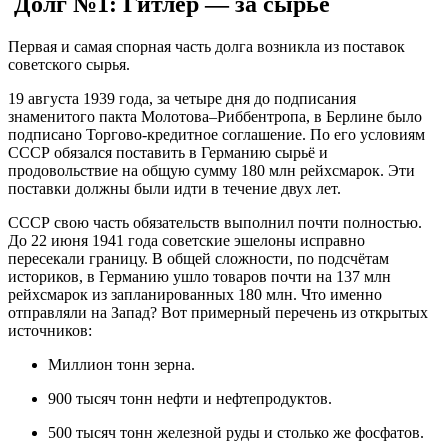
Долг №1: Гитлер — за сырьё
Первая и самая спорная часть долга возникла из поставок
советского сырья.
19 августа 1939 года, за четыре дня до подписания
знаменитого пакта Молотова–Риббентропа, в Берлине было
подписано
Торгово-кредитное соглашение
. По его условиям
СССР обязался поставить в Германию сырьё и
продовольствие на общую сумму
180 млн рейхсмарок
. Эти
поставки должны были идти в течение двух лет
.
СССР свою часть обязательств выполнил почти полностью.
До 22 июня 1941 года советские эшелоны исправно
пересекали границу. В общей сложности, по подсчётам
историков, в Германию ушло товаров почти на
137 млн
рейхсмарок
из запланированных 180 млн
. Что именно
отправляли на Запад? Вот примерный перечень из открытых
источников:
Миллион тонн
зерна.
900 тысяч тонн
нефти и нефтепродуктов.
500 тысяч тонн
железной руды и столько же фосфатов.