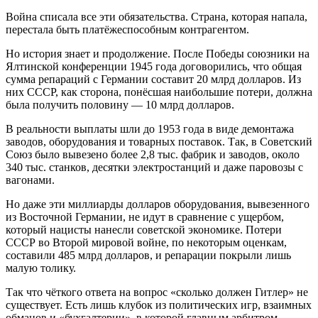
Война списала все эти обязательства. Страна, которая напала,
перестала быть платёжеспособным контрагентом.
Но история знает и продолжение. После Победы союзники на
Ялтинской конференции 1945 года договорились, что общая
сумма репараций с Германии составит
20 млрд долларов
. Из
них СССР, как сторона, понёсшая наибольшие потери, должна
была получить половину —
10 млрд долларов
.
В реальности выплаты шли до 1953 года в виде демонтажа
заводов, оборудования и товарных поставок. Так, в Советский
Союз было вывезено более 2,8 тыс. фабрик и заводов, около
340 тыс. станков, десятки электростанций и даже паровозы с
вагонами
.
Но даже эти миллиарды долларов оборудования, вывезенного
из Восточной Германии, не идут в сравнение с ущербом,
который нацисты нанесли советской экономике. Потери
СССР во Второй мировой войне, по некоторым оценкам,
составили 485 млрд долларов
, и репарации покрыли лишь
малую толику.
Так что чёткого ответа на вопрос «сколько должен Гитлер» не
существует. Есть лишь клубок из политических игр, взаимных
обманов и «бухгалтерии», в которой главным арбитром