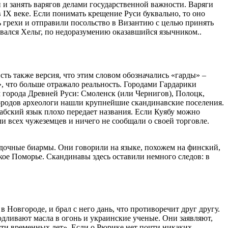
и и занять варягов делами государственной важности. Варяги
 IX веке. Если понимать крещение Руси буквально, то оно
ь грехи и отправили посольство в Византию с целью принять
ывался Хельг, по недоразумению оказавшийся язычником..
Есть также версия, что этим словом обозначались «гарды» –
в», что больше отражало реальность. Городами Гардарики
м города Древней Руси: Смоленск (или Чернигов), Полоцк,
городов археологи нашли крупнейшие скандинавские поселения.
рабский язык плохо передает названия. Если Куябу можно
ли всех чужеземцев и ничего не сообщали о своей торговле.
адочные биармы. Они говорили на языке, похожем на финский,
кое Поморье. Скандинавы здесь оставили немного следов: в
в Новгороде, и брал с него дань, что противоречит друг другу.
одливают масла в огонь и украинские ученые. Они заявляют,
сти временных лет». Если о Рюрике нет почти никаких