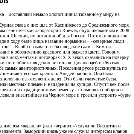
ыка - доставляли немало хлопот цивилизованному миру на
урная слава о них шла от Каспийского до Средиземного моря.
ым генетической лаборатории Roewer, опубликованным в 2008
егии и Швеции, но нетипичной для России. Потомки викингов
ападе в ходу было лишь название норманны – «северные люди».
rootsi. Ruothi называют себя шведские саамы. Коми и
сходит к обозначению красного или рыжего цвета. Говорим
а в документах и договорах IX-X веков оказались на поверку
жизни и облик шведских викингов. Для «людей из бухты»
ебе самых авантюристичных. Поселения русов раскинулись по
 упоминают его как крепость Альдейгъюборг. Она была
хнологию изготовления денег. Это были глазчатые бусы,
ежи местных племен и нападения на купцов. Спустя век после
 вредили их традиционному ремеслу - с помощью поборов и
левали византийцев на Черном море и грозили устроить «бурю
Под именем «варанги» (или «веринги») служили Византии и
неджмента. Заморский князь уже не служил интересам кланов,