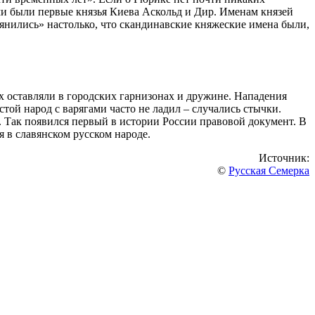
ми были первые князья Киева Аскольд и Дир. Именам князей
янились» настолько, что скандинавские княжеские имена были,
х оставляли в городских гарнизонах и дружине. Нападения
той народ с варягами часто не ладил – случались стычки.
. Так появился первый в истории России правовой документ. В
я в славянском русском народе.
Источник:
©
Русская Семерка