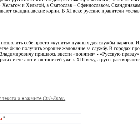
 – Хельгом и Хельгой, а Святослав – Сфендославом. Скандинава
ывают скандинавские корни. В XI веке русские правители «ослав
 позволить себе просто «купить» нужных для службы варягов. И
гче было получить хорошее жалование за службу. В городах прос
у Владимировичу пришлось ввести «понятия» - «Русскую правду»
ягах исчезают из летописей уже к XIII веку, а русы растворяютс
и
"