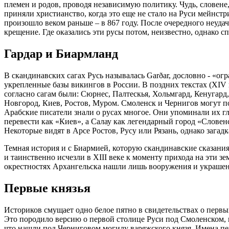
племен и родов, проводя независимую политику. Чудь, словене
приняли христианство, когда это еще не стало на Руси мейнст
произошло веком раньше – в 867 году. После очередного неуда
крещение. Где оказались эти русы потом, неизвестно, однако 
Гардар и Биармланд
В скандинавских сагах Русь называлась Garðar, дословно - «ог
укрепленные базы викингов в России. В поздних текстах (XIV в
согласно сагам были: Сюрнес, Палтескья, Хольмгард, Кенугард
Новгород, Киев, Ростов, Муром. Смоленск и Чернигов могут п
Арабские писатели знали о русах многое. Они упоминали их гл
перевести как «Киев», а Салау как легендарный город «Словенс
Некоторые видят в Арсе Ростов, Русу или Рязань, однако загадк
Темная история и с Биармией, которую скандинавские сказани
и таинственно исчезли в XIII веке к моменту прихода на эти 
окрестностях Архангельска нашли лишь вооружения и украшен
Первые князья
Историков смущает одно белое пятно в свидетельствах о первых 
Это породило версию о первой столице Руси под Смоленском, 
что нашли под Черниговом могилу варяжского князя. Имена пе