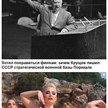
Хотел понравиться финнам: зачем Хрущев лишил
СССР стратегической военной базы Порккала
i