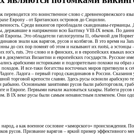
ак переводится это воинственное слово с древненорвежского яз
рахе Европу - от Британских островов до Сицилии.
твенность. Среди викингов преобладали скандинавы-германцы. Д
, державшие в напряжении всю Балтику VIII-IX веков. По данн
ной Европы. Это обладатели гаплогруппы I1, обычной для Норв
ндинавов знали как варягов, русов и колбягов. В это время на З
ы до сих пор помнят об этом и называют их ruotsi, а эстонцы – 
rot’s, ruts. Это слово и в финских, и в европейских языках во
в документах Византии и европейских государств. Русские имен
лись арабскими историками и подозрительно похожи на образ 
х походов. И все-таки богатства восточных миров притянули к с
Ладоге. Ладога – первый город скандинавов в России. Сказания
шной торговой крепости славян. Здесь русы освоили арабскую те
ли рабыню. Основными занятиями русов были работорговля, граб
ате и Европе. Первыми начали жаловаться хазары. Набеги русов
ом. В IX веке русы были самым ненавистным племенем. Они одо
к народ, а как военное сословие «заморского» происхождения. 
иков русов. Призвание варягов – яркий пример эффективного ме