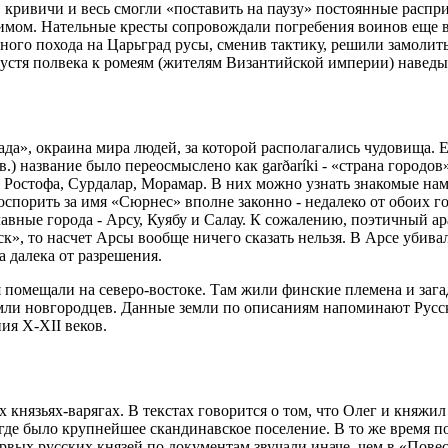
, кривичи и весь смогли «поставить на паузу» постоянные распр
римом. Нательные кресты сопровождали погребения воинов еще в
чного похода на Царьград русы, сменив тактику, решили замолит
спустя полвека к ромеям (жителям Византийской империи) навед
рада», окраина мира людей, за которой располагались чудовища. 
.) название было переосмыслено как garðaríki - «страна городо
, Ростофа, Сурдалар, Морамар. В них можно узнать знакомые на
оспорить за имя «Сюрнес» вполне законно - недалеко от обоих 
авные города - Арсу, Куябу и Салау. К сожалению, поэтичный а
к», то насчет Арсы вообще ничего сказать нельзя. В Арсе убива
а далека от разрешения.
я помещали на северо-востоке. Там жили финские племена и заг
земли новгородцев. Данные земли по описаниям напоминают Русс
ия X-XII веков.
князьях-варягах. В текстах говорится о том, что Олег и княжил 
где было крупнейшее скандинавское поселение. В то же время п
рвых русских князей по документам звучали иначе, чем в «Пове