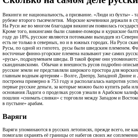
Викинги не национальность, а призвание. «Люди из бухты» - т
рубеже второго тысячелетия. Морские кочевники держали в ст
На Руси же во многом благодаря викингам появилась государс
Кроме того, викингами были славяне-поморы и куршские балты
году до 18%, русские являются потомками выходцев из Север
есть не только в северных, но и в южных городах. На Руси ска
Русы, по одной из гипотез, русы были шведским племенем. Финн
восточные финно-угорские племена называют уже самих русских 
«русы», подразумеваем шведы. В такой форме они упоминаются 
скандинавскими. Обычаи и внешность русов подробно описыва
русские земли не представляли широкого простора для морски
главным водным артериям – Волге, Днепру, Западной Двине и 
построена примерно в 753 году и располагалась напротив успе
первые русские деньги, за которые можно было купить раба и
основания Ладоги о проделках русов узнали в Арабском халиф
пошлин «снимать сливки» с торговли между Западом и Восток
в пустыне» арабам.
Варяги
Варяги упоминаются в русских летописях, прежде всего, не ка
помогали охранять её границы от набегов своих же соплеменн