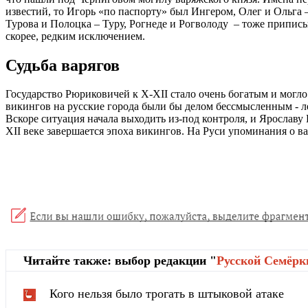
известий, то Игорь «по паспорту» был Ингером, Олег и Ольга
Турова и Полоцка – Туру, Рогнеде и Рогволоду – тоже припис
скорее, редким исключением.
Судьба варягов
Государство Рюриковичей к X-XII стало очень богатым и могло
викингов на русские города были бы делом бессмысленным - ле
Вскоре ситуация начала выходить из-под контроля, и Ярослав
XII веке завершается эпоха викингов. На Руси упоминания о вар
Читайте также: выбор редакции "
Русской Cемёрк
Кого нельзя было трогать в штыковой атаке