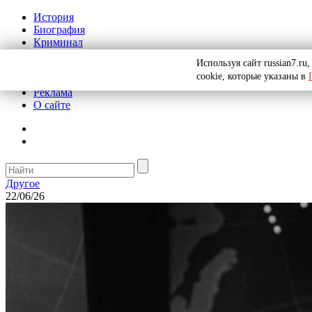
История
Биография
Криминал
СССР
Используя сайт russian7.r
Тайны
cookie, которые указаны в
Рекомендации
Реклама
О сайте
Другое
22/06/26