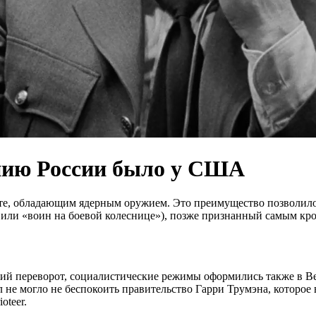
нию России было у США
те, обладающим ядерным оружием. Это преимущество позволил
й» или «воин на боевой колеснице»), позже признанный самым к
кий переворот, социалистические режимы оформились также в В
не могло не беспокоить правительство Гарри Трумэна, которое в
oteer.