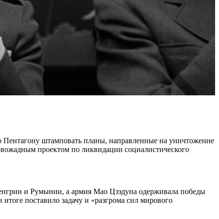
о Пентагону штамповать планы, направленные на уничтожение
ровожадным проектом по ликвидации социалистического
енгрии и Румынии, а армия Мао Цзэдуна одерживала победы
 итоге поставило задачу и «разгрома сил мирового