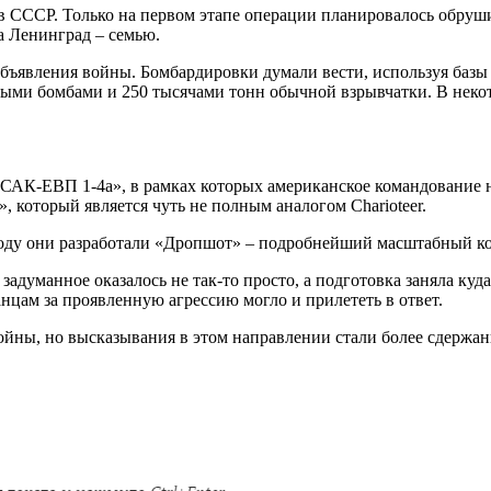
ов СССР. Только на первом этапе операции планировалось обру
а Ленинград – семью.
 объявления войны. Бомбардировки думали вести, используя баз
ными бомбами и 250 тысячами тонн обычной взрывчатки. В неко
САК-ЕВП 1-4а», в рамках которых американское командование н
, который является чуть не полным аналогом Charioteer.
9 году они разработали «Дропшот» – подробнейший масштабный 
 задуманное оказалось не так-то просто, а подготовка заняла к
нцам за проявленную агрессию могло и прилететь в ответ.
ойны, но высказывания в этом направлении стали более сдержанны