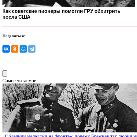
Как советские пионеры помогли ГРУ обхитрить
посла США
Поделиться:
Самое читаемое
«Обделили медалями на фронте»: почему Брежнев так любил н