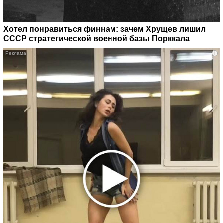
Хотел понравиться финнам: зачем Хрущев лишил
СССР стратегической военной базы Порккала
i