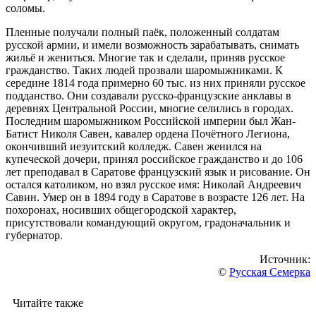
соломы.
Пленные получали полный паёк, положенный солдатам
русской армии, и имели возможность зарабатывать, снимать
жильё и жениться. Многие так и сделали, приняв русское
гражданство. Таких людей прозвали шаромыжниками. К
середине 1814 года примерно 60 тыс. из них приняли русское
подданство. Они создавали русско-французские анклавы в
деревнях Центральной России, многие селились в городах.
Последним шаромыжником Российской империи был Жан-
Батист Николя Савен, кавалер ордена Почётного Легиона,
окончивший иезуитский колледж. Савен женился на
купеческой дочери, принял российское гражданство и до 106
лет преподавал в Саратове французский язык и рисование. Он
остался католиком, но взял русское имя: Николай Андреевич
Савин. Умер он в 1894 году в Саратове в возрасте 126 лет. На
похоронах, носивших общегородской характер,
присутствовали командующий округом, градоначальник и
губернатор.
Источник:
©
Русская Семерка
Читайте также