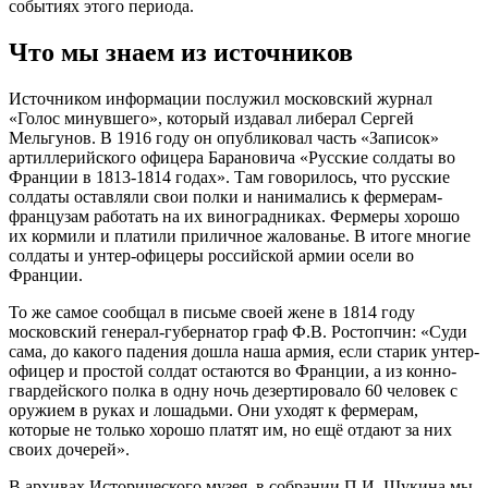
событиях этого периода.
Что мы знаем из источников
Источником информации послужил московский журнал
«Голос минувшего», который издавал либерал Сергей
Мельгунов. В 1916 году он опубликовал часть «Записок»
артиллерийского офицера Барановича «Русские солдаты во
Франции в 1813-1814 годах». Там говорилось, что русские
солдаты оставляли свои полки и нанимались к фермерам-
французам работать на их виноградниках. Фермеры хорошо
их кормили и платили приличное жалованье. В итоге многие
солдаты и унтер-офицеры российской армии осели во
Франции.
То же самое сообщал в письме своей жене в 1814 году
московский генерал-губернатор граф Ф.В. Ростопчин: «Суди
сама, до какого падения дошла наша армия, если старик унтер-
офицер и простой солдат остаются во Франции, а из конно-
гвардейского полка в одну ночь дезертировало 60 человек с
оружием в руках и лошадьми. Они уходят к фермерам,
которые не только хорошо платят им, но ещё отдают за них
своих дочерей».
В архивах Исторического музея, в собрании П.И. Щукина мы