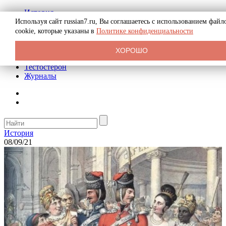
История
Биография
Используя сайт russian7.ru, Вы соглашаетесь с использованием файл
Криминал
cookie, которые указаны в
Политике конфиденциальности
Реклама на сайте
О сайте
ХОРОШО
Рекомендательные статьи
Тестостерон
Журналы
История
08/09/21