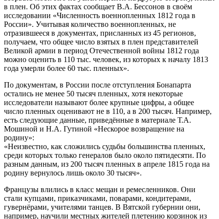
в плен. Об этих фактах сообщает В.А. Бессонов в своём
исследовании «Численность военнопленных 1812 года в
России». Учитывая количество военнопленных, не
отразившееся в документах, присланных из 45 регионов,
получаем, что общее число взятых в плен представителей
Великой армии в период Отечественной войны 1812 года
можно оценить в 110 тыс. человек, из которых к началу 1813
года умерли более 60 тыс. пленных».
По документам, в России после отступления Бонапарта
остались не менее 50 тысяч пленных, хотя некоторые
исследователи называют более крупные цифры, а общее
число пленных оценивают не в 110, а в 200 тысяч. Например,
есть следующие данные, приведённые в материале Т.А.
Мошиной и Н.А. Гутиной «Нескорое возвращение на
родину»:
«Неизвестно, как сложились судьбы большинства пленных,
среди которых только генералов было около пятидесяти. По
разным данным, из 200 тысяч пленных в апреле 1815 года на
родину вернулось лишь около 30 тысяч».
Французы влились в класс мещан и ремесленников. Они
стали купцами, приказчиками, поварами, кондитерами,
гувернёрами, учителями танцев. В Вятской губернии они,
например, научили местных жителей плетению корзинок из