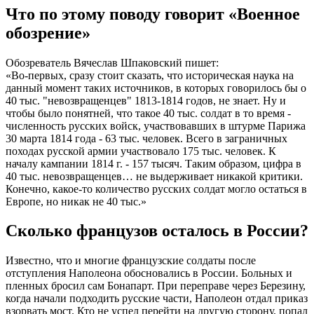
Что по этому поводу говорит «Военное
обозрение»
Обозреватель Вячеслав Шпаковский пишет:
«Во-первых, сразу стоит сказать, что историческая наука на
данный момент таких источников, в которых говорилось бы о
40 тыс. "невозвращенцев" 1813-1814 годов, не знает. Ну и
чтобы было понятней, что такое 40 тыс. солдат в то время -
численность русских войск, участвовавших в штурме Парижа
30 марта 1814 года - 63 тыс. человек. Всего в заграничных
походах русской армии участвовало 175 тыс. человек. К
началу кампании 1814 г. - 157 тысяч. Таким образом, цифра в
40 тыс. невозвращенцев… не выдерживает никакой критики.
Конечно, какое-то количество русских солдат могло остаться в
Европе, но никак не 40 тыс.»
Сколько французов осталось в России?
Известно, что и многие французские солдаты после
отступления Наполеона обосновались в России. Больных и
пленных бросил сам Бонапарт. При переправе через Березину,
когда начали подходить русские части, Наполеон отдал приказ
взорвать мост. Кто не успел перейти на другую сторону, попал