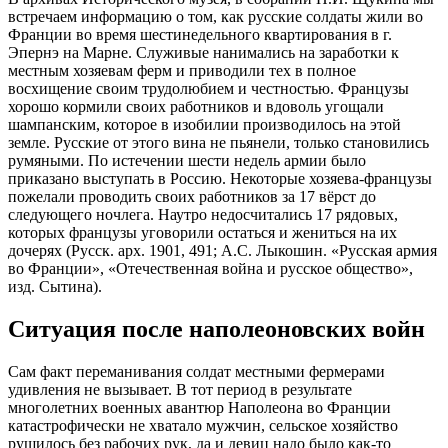
встречаем информацию о том, как русские солдаты жили во
Франции во время шестинедельного квартирования в г.
Эпернэ на Марне. Служивые нанимались на заработки к
местным хозяевам ферм и приводили тех в полное
восхищение своим трудолюбием и честностью. Французы
хорошо кормили своих работников и вдоволь угощали
шампанским, которое в изобилии производилось на этой
земле. Русские от этого вина не пьянели, только становились
румяными. По истечении шести недель армии было
приказано выступать в Россию. Некоторые хозяева-французы
пожелали проводить своих работников за 17 вёрст до
следующего ночлега. Наутро недосчитались 17 рядовых,
которых французы уговорили остаться и жениться на их
дочерях (Русск. арх. 1901, 491; А.С. Лыкошин. «Русская армия
во Франции», «Отечественная война и русское общество»,
изд. Сытина).
Ситуация после наполеоновских войн
Сам факт переманивания солдат местными фермерами
удивления не вызывает. В тот период в результате
многолетних военных авантюр Наполеона во Франции
катастрофически не хватало мужчин, сельское хозяйство
рушилось без рабочих рук, да и девиц надо было как-то