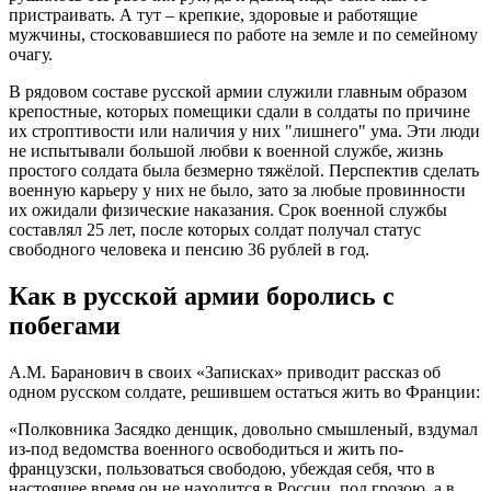
пристраивать. А тут – крепкие, здоровые и работящие
мужчины, стосковавшиеся по работе на земле и по семейному
очагу.
В рядовом составе русской армии служили главным образом
крепостные, которых помещики сдали в солдаты по причине
их строптивости или наличия у них "лишнего" ума. Эти люди
не испытывали большой любви к военной службе, жизнь
простого солдата была безмерно тяжёлой. Перспектив сделать
военную карьеру у них не было, зато за любые провинности
их ожидали физические наказания. Срок военной службы
составлял 25 лет, после которых солдат получал статус
свободного человека и пенсию 36 рублей в год.
Как в русской армии боролись с
побегами
А.М. Баранович в своих «Записках» приводит рассказ об
одном русском солдате, решившем остаться жить во Франции:
«Полковника Засядко денщик, довольно смышленый, вздумал
из-под ведомства военного освободиться и жить по-
французски, пользоваться свободою, убеждая себя, что в
настоящее время он не находится в России, под грозою, а в