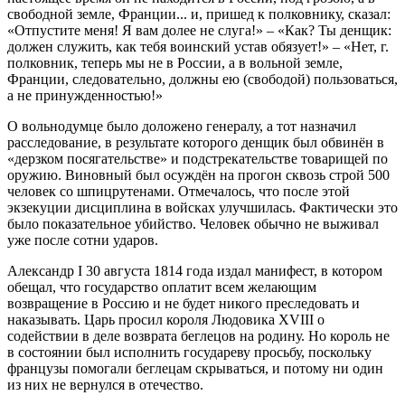
свободной земле, Франции... и, пришед к полковнику, сказал:
«Отпустите меня! Я вам долее не слуга!» – «Как? Ты денщик:
должен служить, как тебя воинский устав обязует!» – «Нет, г.
полковник, теперь мы не в России, а в вольной земле,
Франции, следовательно, должны ею (свободой) пользоваться,
а не принужденностью!»
О вольнодумце было доложено генералу, а тот назначил
расследование, в результате которого денщик был обвинён в
«дерзком посягательстве» и подстрекательстве товарищей по
оружию. Виновный был осуждён на прогон сквозь строй 500
человек со шпицрутенами. Отмечалось, что после этой
экзекуции дисциплина в войсках улучшилась. Фактически это
было показательное убийство. Человек обычно не выживал
уже после сотни ударов.
Александр I 30 августа 1814 года издал манифест, в котором
обещал, что государство оплатит всем желающим
возвращение в Россию и не будет никого преследовать и
наказывать. Царь просил короля Людовика XVIII о
содействии в деле возврата беглецов на родину. Но король не
в состоянии был исполнить государеву просьбу, поскольку
французы помогали беглецам скрываться, и потому ни один
из них не вернулся в отечество.