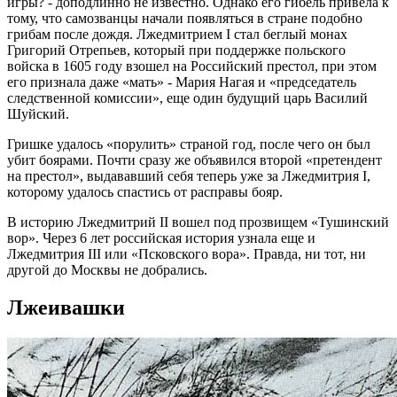
игры? - доподлинно не известно. Однако его гибель привела к
тому, что самозванцы начали появляться в стране подобно
грибам после дождя. Лжедмитрием I стал беглый монах
Григорий Отрепьев, который при поддержке польского
войска в 1605 году взошел на Российский престол, при этом
его признала даже «мать» - Мария Нагая и «председатель
следственной комиссии», еще один будущий царь Василий
Шуйский.
Гришке удалось «порулить» страной год, после чего он был
убит боярами. Почти сразу же объявился второй «претендент
на престол», выдававший себя теперь уже за Лжедмитрия I,
которому удалось спастись от расправы бояр.
В историю Лжедмитрий II вошел под прозвищем «Тушинский
вор». Через 6 лет российская история узнала еще и
Лжедмитрия III или «Псковского вора». Правда, ни тот, ни
другой до Москвы не добрались.
Лжеивашки