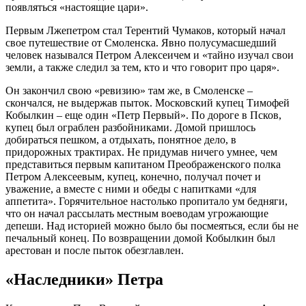
появляться «настоящие цари».
Первым Лжепетром стал Терентий Чумаков, который начал
свое путешествие от Смоленска. Явно полусумасшедший
человек назывался Петром Алексеичем и «тайно изучал свои
земли, а также следил за тем, кто и что говорит про царя».
Он закончил свою «ревизию» там же, в Смоленске –
скончался, не выдержав пыток. Московский купец Тимофей
Кобылкин – еще один «Петр Первый». По дороге в Псков,
купец был ограблен разбойниками. Домой пришлось
добираться пешком, а отдыхать, понятное дело, в
придорожных трактирах. Не придумав ничего умнее, чем
представиться первым капитаном Преображенского полка
Петром Алексеевым, купец, конечно, получал почет и
уважение, а вместе с ними и обеды с напитками «для
аппетита». Горячительное настолько пропитало ум бедняги,
что он начал рассылать местным воеводам угрожающие
депеши. Над историей можно было бы посмеяться, если бы не
печальный конец. По возвращении домой Кобылкин был
арестован и после пыток обезглавлен.
«Наследники» Петра