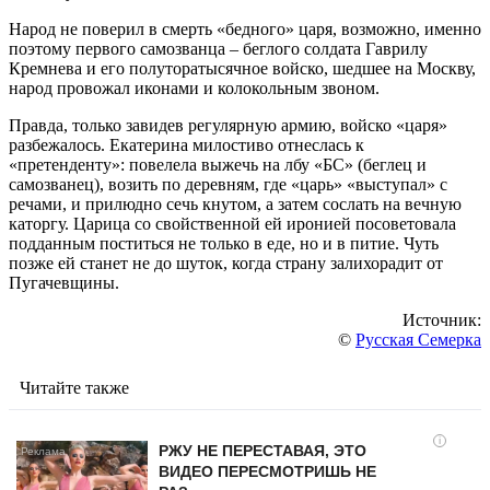
Народ не поверил в смерть «бедного» царя, возможно, именно
поэтому первого самозванца – беглого солдата Гаврилу
Кремнева и его полуторатысячное войско, шедшее на Москву,
народ провожал иконами и колокольным звоном.
Правда, только завидев регулярную армию, войско «царя»
разбежалось. Екатерина милостиво отнеслась к
«претенденту»: повелела выжечь на лбу «БС» (беглец и
самозванец), возить по деревням, где «царь» «выступал» с
речами, и прилюдно сечь кнутом, а затем сослать на вечную
каторгу. Царица со свойственной ей иронией посоветовала
подданным поститься не только в еде, но и в питие. Чуть
позже ей станет не до шуток, когда страну залихорадит от
Пугачевщины.
Источник:
©
Русская Семерка
Читайте также
i
РЖУ НЕ ПЕРЕСТАВАЯ, ЭТО
ВИДЕО ПЕРЕСМОТРИШЬ НЕ