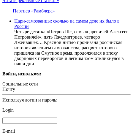
Читать рекламные статьи! »
Партнер «Рамблера»
Цари-самозванцы: сколько на самом деле их было в
России
Четыре десятка «Петров III», семь «царевичей Алексеев
Петровичей», пять Лжедмитриев, четверо
Лжеивашек… Красной нитью пронизана российская
история явлением самозванства, расцвет которого
пришелся на Смутное время, продолжился в эпоху
дворцовых переворотов и легким эхом откликнулся в
наши дни.
Войти, используя:
Социальные сети
Почту
Используя логин и пароль:
Login
E-mail