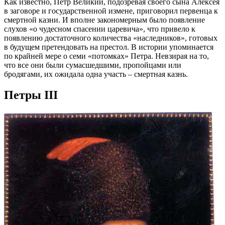
Как известно, Петр Великий, подозревая своего сына Алексея
в заговоре и государственной измене, приговорил первенца к
смертной казни. И вполне закономерным было появление
слухов «о чудесном спасении царевича», что привело к
появлению достаточного количества «наследников», готовых
в будущем претендовать на престол. В истории упоминается
по крайней мере о семи «потомках» Петра. Невзирая на то,
что все они были сумасшедшими, пропойцами или
бродягами, их ожидала одна участь – смертная казнь.
Петры III