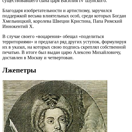
существовавшего сына царя Василия IV Шуйского.
Благодаря изобретательности и артистизму, заручился
поддержкой весьма влиятельных особ, среди которых Богдан
Хмельницкий, королева Швеции Кристина, Папа Римский
Иннокентий X.
В случае своего «воцарения» обещал «поделиться
территориями» и предлагал ряд других уступок, формулируя
их в указах, на которых свою подпись скреплял собственной
печатью. В итоге был выдан царю Алексею Михайловичу,
доставлен в Москву и четвертован.
Лжепетры