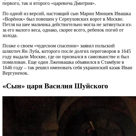
первого, так и второго «царевича Дмитрия».
По одной из версий, настоящий сын Марии Мнишек Ивашка
«Ворёнок» был повешен у Серпуховских ворот в Москве.
Петля на шее мальчика действительно могла не затянуться из-
за его малого веса, однако, скорее всего, ребенок погиб от
холода.
Позже о своем «чудесном спасении» заявил польский
шляхтич Ян Луба, которого после долгих переговоров в 1645
году выдали Москве, где он признался в самозванстве и был
помилован. Еще один Лжеивашка объявился в Стамбуле в
1646 году – так решил именовать себя украинский казак Иван
Вергуненок.
«Сын» царя Василия Шуйского