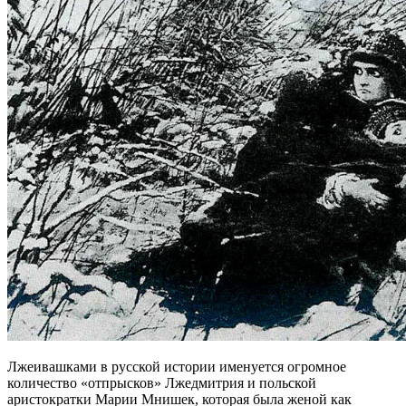
Лжеивашками в русской истории именуется огромное
количество «отпрысков» Лжедмитрия и польской
аристократки Марии Мнишек, которая была женой как