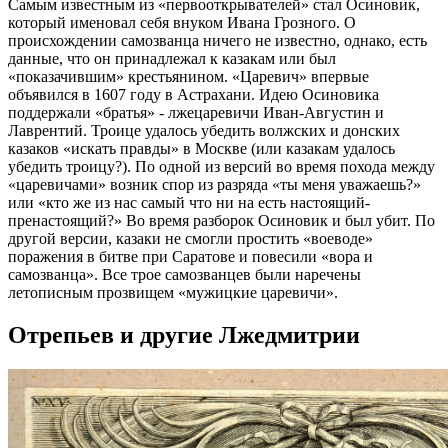
Самым известным из «первооткрывателей» стал Осиновик,
который именовал себя внуком Ивана Грозного. О
происхождении самозванца ничего не известно, однако, есть
данные, что он принадлежал к казакам или был
«показачившим» крестьянином. «Царевич» впервые
объявился в 1607 году в Астрахани. Идею Осиновика
поддержали «братья» - лжецаревичи Иван-Августин и
Лаврентий. Троице удалось убедить волжских и донских
казаков «искать правды» в Москве (или казакам удалось
убедить троицу?). По одной из версий во время похода между
«царевичами» возник спор из разряда «ты меня уважаешь?»
или «кто же из нас самый что ни на есть настоящий-
пренастоящий?» Во время разборок Осиновик и был убит. По
другой версии, казаки не смогли простить «воеводе»
поражения в битве при Саратове и повесили «вора и
самозванца». Все трое самозванцев были наречены
летописным прозвищем «мужицкие царевичи».
Отрепьев и другие Лжедмитрии