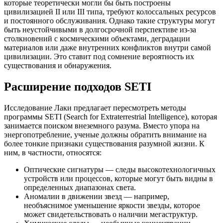
которые теоретически могли бы быть построены
цивилизацией II или III типа, требуют колоссальных ресурсов
и постоянного обслуживания. Однако такие структуры могут
быть неустойчивыми в долгосрочной перспективе из-за
столкновений с космическими объектами, деградации
материалов или даже внутренних конфликтов внутри самой
цивилизации. Это ставит под сомнение вероятность их
существования и обнаружения.
Расширение подходов SETI
Исследование Лаки предлагает пересмотреть методы
программы SETI (Search for Extraterrestrial Intelligence), которая
занимается поиском внеземного разума. Вместо упора на
энергопотребление, ученые должны обратить внимание на
более тонкие признаки существования разумной жизни. К
ним, в частности, относятся:
Оптические сигнатуры — следы высокотехнологичных
устройств или процессов, которые могут быть видны в
определенных диапазонах света.
Аномалии в движении звезд — например,
необъяснимое уменьшение яркости звезды, которое
может свидетельствовать о наличии мегаструктур.