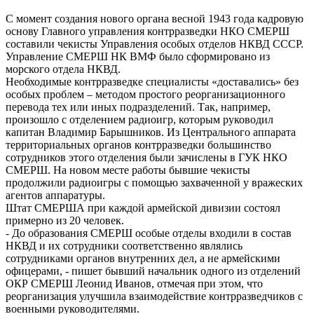
С момент создания нового органа весной 1943 года кадровую
основу Главного управления контрразведки НКО СМЕРШ
составили чекисты Управления особых отделов НКВД СССР.
Управление СМЕРШ НК ВМФ было сформировано из
морского отдела НКВД.
Необходимые контрразведке специалисты «доставались» без
особых проблем – методом простого реорганизационного
перевода тех или иных подразделений. Так, например,
произошло с отделением радиоигр, которым руководил
капитан Владимир Барышников. Из Центрального аппарата
территориальных органов контрразведки большинство
сотрудников этого отделения были зачислены в ГУК НКО
СМЕРШ. На новом месте работы бывшие чекисты
продолжили радиоигры с помощью захваченной у вражеских
агентов аппаратуры.
Штат СМЕРША при каждой армейской дивизии состоял
примерно из 20 человек.
- До образования СМЕРШ особые отделы входили в состав
НКВД и их сотрудники соответственно являлись
сотрудниками органов внутренних дел, а не армейскими
офицерами, - пишет бывший начальник одного из отделений
ОКР СМЕРШ Леонид Иванов, отмечая при этом, что
реорганизация улучшила взаимодействие контрразведчиков с
военными руководителями.