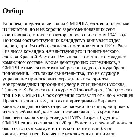
Отбор
Впрочем, оперативные кадры СМЕРША состояли не только
из чекистов, но и из хорошо зарекомендовавших себя
фронтовиков, многие из которых воевали с июня 1941 года.
Поиском соответствующих кандидатур занимался отдел
кадров, причём отбор, согласно постановлению ГКО вёлся
«из числа командно-начальствующего и политического
состава Красной Армии». Речь шла в том числе о младшем
командном составе. Кроме действующих сотрудников, в
СМЕРШе имелся постоянный резерв кадров, откуда брали
пополнения. Есть также свидетельства, что на службу в
управление привлекались «гражданские» юристы.
Контрразведчики проходили учёбу в спецшколах (Москва,
Ташкент, Хабаровск) и на курсах (Новосибирск, Свердловск)
при ГУК СМЕРШ. Срок обучения составлял от 4 до 9 месяцев.
Представление о том, по каким критериям отбирались
кандидаты для особых отделов, можно получить, например,
из тех требований, которые предъявлялись к курсантам
Высшей школы контрразведки ВМФ. Возраст будущих
СМЕРШевцев составлял от 20 до 35 лет, зачисляемый должен
был состоять в коммунистической партии или быть
кандидатом в нее. В качестве исключения принимали