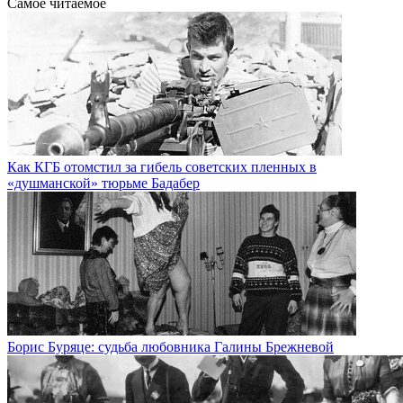
Самое читаемое
Как КГБ отомстил за гибель советских пленных в
«душманской» тюрьме Бадабер
Борис Буряце: судьба любовника Галины Брежневой