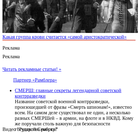
Какая группа крови считается «самой аристократической»
Реклама
Реклама
Читать рекламные статьи! »
Партнер «Рамблера»
СМЕРШ: главные секреты легендарной советской
контрразведки
Название советской военной контрразведки,
произошедшей от фразы «Смерть шпионам!», известно
всем. На самом деле существовал не один, а несколько
разных СМЕРШей – в армии, на флоте и в НКВД. Кому
же поручали столь важную для безопасности
Видео "Русской Семёрки"
государства работу?