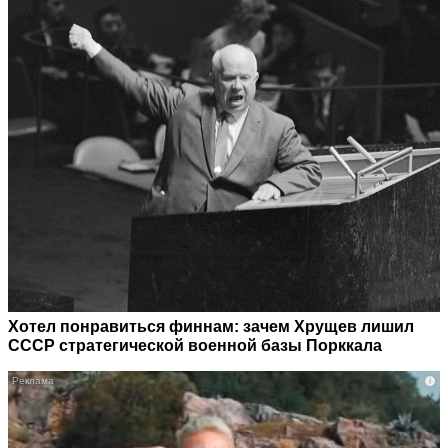
Хотел понравиться финнам: зачем Хрущев лишил
СССР стратегической военной базы Порккала
i