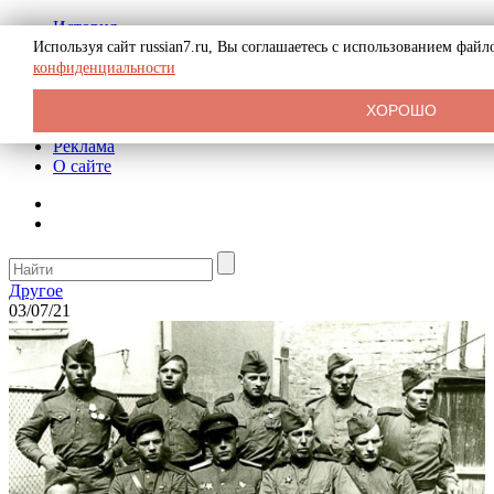
История
Биография
Используя сайт russian7.ru, Вы соглашаетесь с использованием фай
Криминал
конфиденциальности
СССР
Тайны
ХОРОШО
Рекомендации
Реклама
О сайте
Другое
03/07/21