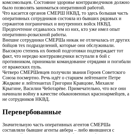
комсомольцев. Состояние здоровье контрразведчиков должно
было позволять заниматься оперативной работой.
Что касается органов СМЕРШ НКВД, то здесь большая часть
оперативных сотрудников состояла из бывших рядовых и
сержантов пограничных и внутренних войск НКВД.
Предпочтение отдавалось тем из них, кто уже имел опыт
оперативно-розыскной работы.
Внешне сотрудники СМЕРШа никак не отличалась от других
бойцов тех подразделений, которые они обслуживали.
Высокую степень их боевой подготовки подтверждает тот
факт, что нередко контрразведчики вступали в бой с
противником, принимали командование отрядами и погибали
от вражеских пуль.
Четверо СМЕРШевцев получили звания Героев Советского
Союза посмертно. Речь идёт о старшем лейтенанте Петре
Жидкове и лейтенантах Григории Кравцове, Михаиле
Крыгине, Василии Чеботарёве. Примечательно, что все они
начинали войну в качестве обыкновенных красноармейцев, а
не сотрудников НКВД.
Перевербованные
Значительную часть оперативных агентов СМЕРШа
составляли бывшие агенты авбера – либо явившиеся с