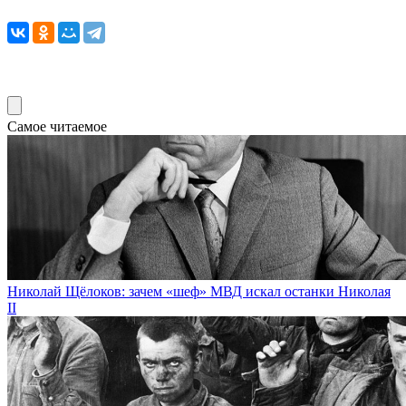
Самое читаемое
Николай Щёлоков: зачем «шеф» МВД искал останки Николая
II