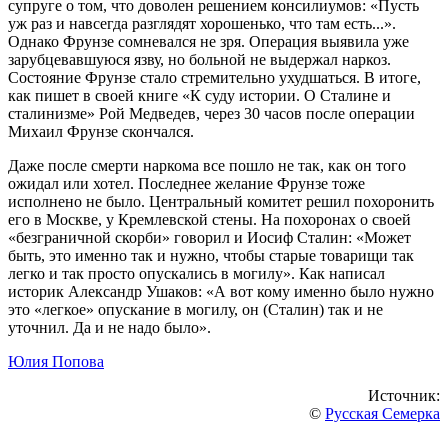
супруге о том, что доволен решением консилиумов: «Пусть
уж раз и навсегда разглядят хорошенько, что там есть...».
Однако Фрунзе сомневался не зря. Операция выявила уже
зарубцевавшуюся язву, но больной не выдержал наркоз.
Состояние Фрунзе стало стремительно ухудшаться. В итоге,
как пишет в своей книге «К суду истории. О Сталине и
сталинизме» Рой Медведев, через 30 часов после операции
Михаил Фрунзе скончался.
Даже после смерти наркома все пошло не так, как он того
ожидал или хотел. Последнее желание Фрунзе тоже
исполнено не было. Центральный комитет решил похоронить
его в Москве, у Кремлевской стены. На похоронах о своей
«безграничной скорби» говорил и Иосиф Сталин: «Может
быть, это именно так и нужно, чтобы старые товарищи так
легко и так просто опускались в могилу». Как написал
историк Александр Ушаков: «А вот кому именно было нужно
это «легкое» опускание в могилу, он (Сталин) так и не
уточнил. Да и не надо было».
Юлия Попова
Источник:
©
Русская Семерка