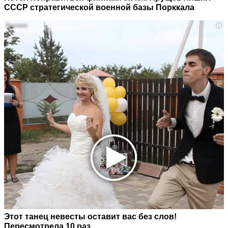
СССР стратегической военной базы Порккала
i
Этот танец невесты оставит вас без слов!
Пересмотрела 10 раз