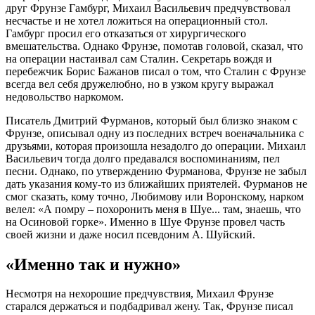
друг Фрунзе Гамбург, Михаил Васильевич предчувствовал
несчастье и не хотел ложиться на операционный стол.
Гамбург просил его отказаться от хирургического
вмешательства. Однако Фрунзе, помотав головой, сказал, что
на операции настаивал сам Сталин. Секретарь вождя и
перебежчик Борис Бажанов писал о том, что Сталин с Фрунзе
всегда вел себя дружелюбно, но в узком кругу выражал
недовольство наркомом.
Писатель Дмитрий Фурманов, который был близко знаком с
Фрунзе, описывал одну из последних встреч военачальника с
друзьями, которая произошла незадолго до операции. Михаил
Васильевич тогда долго предавался воспоминаниям, пел
песни. Однако, по утверждению Фурманова, Фрунзе не забыл
дать указания кому-то из ближайших приятелей. Фурманов не
смог сказать, кому точно, Любимову или Воронскому, нарком
велел: «А помру – похоронить меня в Шуе... там, знаешь, что
на Осиновой горке». Именно в Шуе Фрунзе провел часть
своей жизни и даже носил псевдоним А. Шуйский.
«Именно так и нужно»
Несмотря на нехорошие предчувствия, Михаил Фрунзе
старался держаться и подбадривал жену. Так, Фрунзе писал