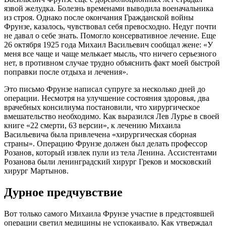
язвой желудка. Болезнь временами выводила военачальника
из строя. Однако после окончания Гражданской войны
Фрунзе, казалось, чувствовал себя превосходно. Недуг почти
не давал о себе знать. Помогло консервативное лечение. Еще
26 октября 1925 года Михаил Васильевич сообщал жене: «У
меня все чаще и чаще мелькает мысль, что ничего серьезного
нет, в противном случае трудно объяснить факт моей быстрой
поправки после отдыха и лечения».
Это письмо Фрунзе написал супруге за несколько дней до
операции. Несмотря на улучшение состояния здоровья, два
врачебных консилиума постановили, что хирургическое
вмешательство необходимо. Как выразился Лев Лурье в своей
книге «22 смерти, 63 версии», к лечению Михаила
Васильевича была привлечена «хирургическая сборная
страны». Операцию Фрунзе должен был делать профессор
Розанов, который извлек пули из тела Ленина. Ассистентами
Розанова были ленинградский хирург Греков и московский
хирург Мартынов.
Дурное предчувствие
Вот только самого Михаила Фрунзе участие в предстоявшей
операции светил медицины не успокаивало. Как утверждал