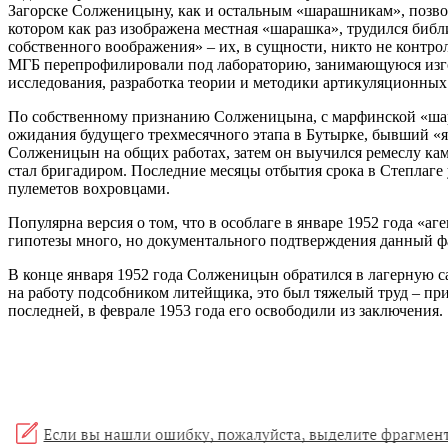
Загорске Солженицыну, как и остальным «шарашникам», позвол
котором как раз изображена местная «шарашка», трудился би
собственного воображения» – их, в сущности, никто не контр
МГБ перепрофилировали под лабораторию, занимающуюся изго
исследования, разработка теории и методики артикуляционны
По собственному признанию Солженицына, с марфинской «шара
ожидания будущего трехмесячного этапа в Бутырке, бывший «я
Солженицын на общих работах, затем он выучился ремеслу кам
стал бригадиром. Последние месяцы отбытия срока в Степлаге
пулеметов вохровцами.
Популярна версия о том, что в особлаге в январе 1952 года «а
гипотезы много, но документального подтверждения данный фа
В конце января 1952 года Солженицын обратился в лагерную с
на работу подсобником литейщика, это был тяжелый труд – пр
последней, в феврале 1953 года его освободили из заключения.