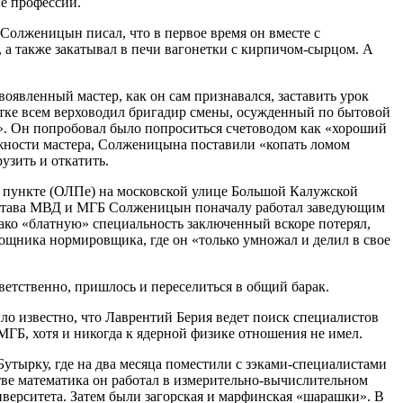
ые профессии.
лженицын писал, что в первое время он вместе с
, а также закатывал в печи вагонетки с кирпичом-сырцом. А
оявленный мастер, как он сам признавался, заставить урок
стке всем верховодил бригадир смены, осужденный по бытовой
ал». Он попробовал было попроситься счетоводом как «хороший
олжности мастера, Солженицына поставили «копать ломом
узить и откатить.
м пункте (ОЛПе) на московской улице Большой Калужской
 состава МВД и МГБ Солженицын поначалу работал заведующим
ако «блатную» специальность заключенный вскоре потерял,
ощника нормировщика, где он «только умножал и делил в свое
етственно, пришлось и переселиться в общий барак.
о известно, что Лаврентий Берия ведет поиск специалистов
ГБ, хотя и никогда к ядерной физике отношения не имел.
утырку, где на два месяца поместили с зэками-специалистами
ве математика он работал в измерительно-вычислительном
иверситета. Затем были загорская и марфинская «шарашки». В