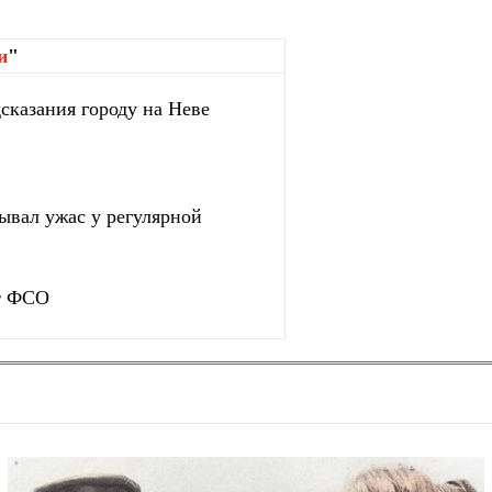
и
"
сказания городу на Неве
зывал ужас у регулярной
ет ФСО