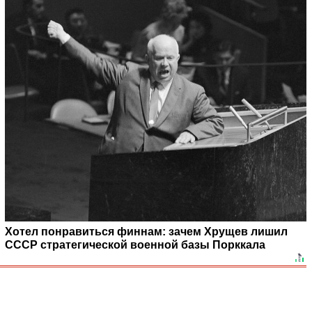
Хотел понравиться финнам: зачем Хрущев лишил
СССР стратегической военной базы Порккала