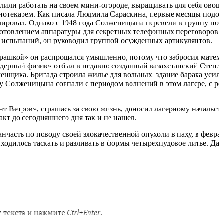
или работать на своем мини-огороде, выращивать для себя овощ
блиотекарем. Как писала Людмила Сараскина, первые месяцы по
олировал. Однако с 1948 года Солженицына перевели в группу п
товлением аппаратуры для секретных телефонных переговоров.
х испытаний, он руководил группой осужденных артикулянтов.
шкой» он распрощался умышленно, потому что забросил математ
дерный физик» отбыл в недавно созданный казахстанский Степла
енщика. Бригада строила жилье для вольных, здание барака уси
 у Солженицына совпали с периодом волнений в этом лагере, с
гент Ветров», страшась за свою жизнь, доносил лагерному начал
кт до сегодняшнего дня так и не нашел.
анчасть по поводу своей злокачественной опухоли в паху, в фе
иходилось таскать и разливать в формы четырехпудовое литье. 