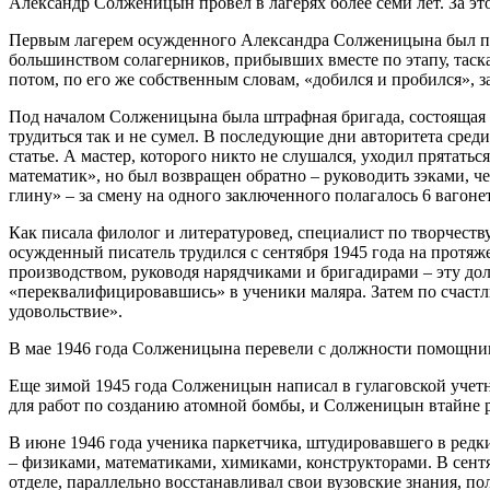
Александр Солженицын провел в лагерях более семи лет. За э
Первым лагерем осужденного Александра Солженицына был по
большинством солагерников, прибывших вместе по этапу, таска
потом, по его же собственным словам, «добился и пробился», з
Под началом Солженицына была штрафная бригада, состоящая из
трудиться так и не сумел. В последующие дни авторитета сре
статье. А мастер, которого никто не слушался, уходил прятат
математик», но был возвращен обратно – руководить зэками, ч
глину» – за смену на одного заключенного полагалось 6 вагонет
Как писала филолог и литературовед, специалист по творчес
осужденный писатель трудился с сентября 1945 года на прот
производством, руководя нарядчиками и бригадирами – эту до
«переквалифицировавшись» в ученики маляра. Затем по счаст
удовольствие».
В мае 1946 года Солженицына перевели с должности помощника
Еще зимой 1945 года Солженицын написал в гулаговской учетн
для работ по созданию атомной бомбы, и Солженицын втайне р
В июне 1946 года ученика паркетчика, штудировавшего в редки
– физиками, математиками, химиками, конструкторами. В сен
отделе, параллельно восстанавливал свои вузовские знания, п