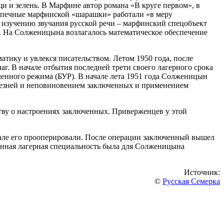
и и зелень. В Марфине автор романа «В круге первом», в
допечные марфинской «шарашки» работали «в меру
о изучению звучания русской речи – марфинский спецобъект
 На Солженицына возлагалось математическое обеспечение
ику и увлекся писательством. Летом 1950 года, после
г. В начале отбытия последней трети своего лагерного срока
ленного режима (БУР). В начале лета 1951 года Солженицын
 резней и неповиновением заключенных и применением
ьству о настроениях заключенных. Приверженцев у этой
врале его прооперировали. После операции заключенный вышел
Данная лагерная специальность была для Солженицына
Источник:
©
Русская Семерка