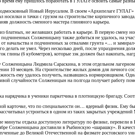
то время ему пришлось поработать в ГУЛАГе освоить самые разн
дмосковный Новый Иерусалим. В своем «Архипелаге ГУЛАГ» Со
л носилки и тачки с грузом на строительстве кирпичного завода
аняв должность сменного мастера глиняного карьера.
 блатных, не желавших работать в карьере. В первую смену нов
ди подчиненных Солженицыну также добиться не удалось, на уча
ься от начальства и подчиненных за отвалами грунта «… и замир
его делать не умел. Через несколько дней, после упразднения д
ок глины (6 кубометров), которые зэк должен был накопать, нагр
тву Солженицына Людмила Сараскина, в этом отдельном лагерно
яжении 10 месяцев. На строительстве жилых домов для личного
лжность ему удалось получить, назвавшись нормировщиком. Одн
ливой случайности Солженицын на полгода получает работу пом
 нарядчика в ученики паркетчика в плотницкую бригаду. Соотв
ой карточке, что по специальности он… ядерный физик. Ему был
ассчитывал устроиться в одном из таких закрытых учреждений М
е минуты отдыха доступную литературу по физике, перевели в Б
тябре Солженицына доставили в Рыбинскую «шарашку». В качест
олученные до Великой Отечественной на физмате ростовского ун