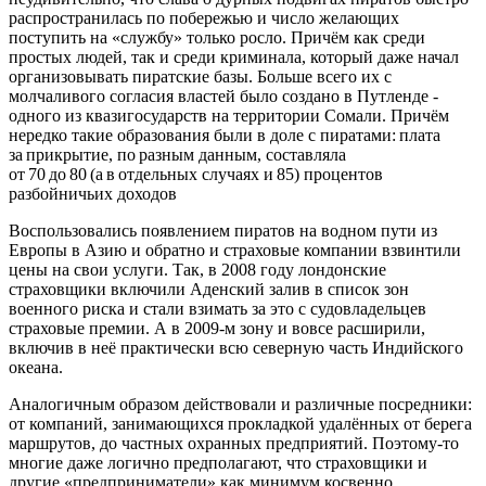
распространилась по побережью и число желающих
поступить на «службу» только росло. Причём как среди
простых людей, так и среди криминала, который даже начал
организовывать пиратские базы. Больше всего их с
молчаливого согласия властей было создано в Путленде -
одного из квазигосударств на территории Сомали. Причём
нередко такие образования были в доле с пиратами: плата
за прикрытие, по разным данным, составляла
от 70 до 80 (а в отдельных случаях и 85) процентов
разбойничьих доходов
Воспользовались появлением пиратов на водном пути из
Европы в Азию и обратно и страховые компании взвинтили
цены на свои услуги. Так, в 2008 году лондонские
страховщики включили Аденский залив в список зон
военного риска и стали взимать за это с судовладельцев
страховые премии. А в 2009-м зону и вовсе расширили,
включив в неё практически всю северную часть Индийского
океана.
Аналогичным образом действовали и различные посредники:
от компаний, занимающихся прокладкой удалённых от берега
маршрутов, до частных охранных предприятий. Поэтому-то
многие даже логично предполагают, что страховщики и
другие «предприниматели» как минимум косвенно