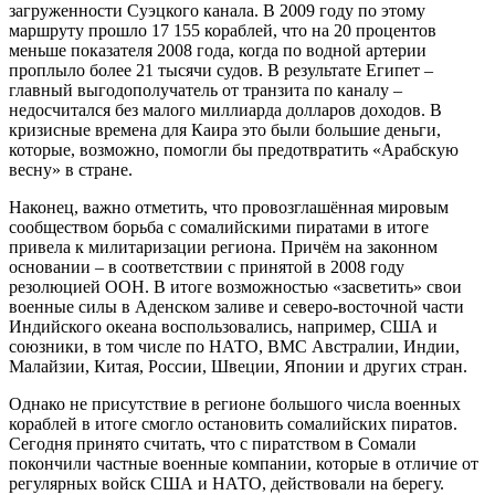
загруженности Суэцкого канала. В 2009 году по этому
маршруту прошло 17 155 кораблей, что на 20 процентов
меньше показателя 2008 года, когда по водной артерии
проплыло более 21 тысячи судов. В результате Египет –
главный выгодополучатель от транзита по каналу –
недосчитался без малого миллиарда долларов доходов. В
кризисные времена для Каира это были большие деньги,
которые, возможно, помогли бы предотвратить «Арабскую
весну» в стране.
Наконец, важно отметить, что провозглашённая мировым
сообществом борьба с сомалийскими пиратами в итоге
привела к милитаризации региона. Причём на законном
основании – в соответствии с принятой в 2008 году
резолюцией ООН. В итоге возможностью «засветить» свои
военные силы в Аденском заливе и северо-восточной части
Индийского океана воспользовались, например, США и
союзники, в том числе по НАТО, ВМС Австралии, Индии,
Малайзии, Китая, России, Швеции, Японии и других стран.
Однако не присутствие в регионе большого числа военных
кораблей в итоге смогло остановить сомалийских пиратов.
Сегодня принято считать, что с пиратством в Сомали
покончили частные военные компании, которые в отличие от
регулярных войск США и НАТО, действовали на берегу.