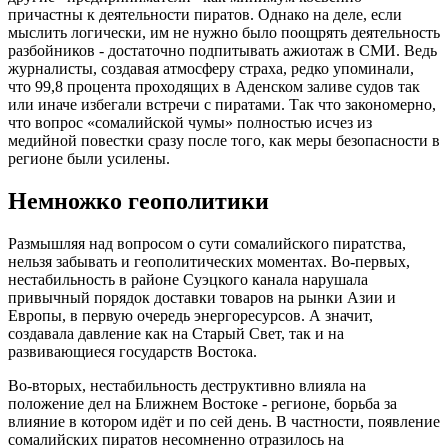
причастны к деятельности пиратов. Однако на деле, если
мыслить логически, им не нужно было поощрять деятельность
разбойников - достаточно подпитывать ажиотаж в СМИ. Ведь
журналисты, создавая атмосферу страха, редко упоминали,
что 99,8 процента проходящих в Аденском заливе судов так
или иначе избегали встречи с пиратами. Так что закономерно,
что вопрос «сомалийской чумы» полностью исчез из
медийной повестки сразу после того, как меры безопасности в
регионе были усилены.
Немножко геополитики
Размышляя над вопросом о сути сомалийского пиратства,
нельзя забывать и геополитических моментах. Во-первых,
нестабильность в районе Суэцкого канала нарушала
привычный порядок доставки товаров на рынки Азии и
Европы, в первую очередь энергоресурсов. А значит,
создавала давление как на Старый Свет, так и на
развивающиеся государств Востока.
Во-вторых, нестабильность деструктивно влияла на
положение дел на Ближнем Востоке - регионе, борьба за
влияние в котором идёт и по сей день. В частности, появление
сомалийских пиратов несомненно отразилось на