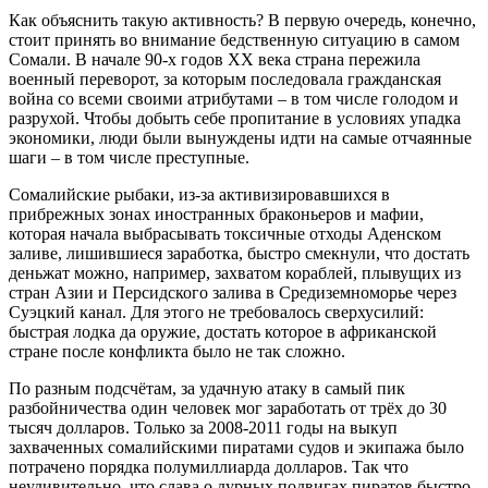
Как объяснить такую активность? В первую очередь, конечно,
стоит принять во внимание бедственную ситуацию в самом
Сомали. В начале 90-х годов XX века страна пережила
военный переворот, за которым последовала гражданская
война со всеми своими атрибутами – в том числе голодом и
разрухой. Чтобы добыть себе пропитание в условиях упадка
экономики, люди были вынуждены идти на самые отчаянные
шаги – в том числе преступные.
Сомалийские рыбаки, из-за активизировавшихся в
прибрежных зонах иностранных браконьеров и мафии,
которая начала выбрасывать токсичные отходы Аденском
заливе, лишившиеся заработка, быстро смекнули, что достать
деньжат можно, например, захватом кораблей, плывущих из
стран Азии и Персидского залива в Средиземноморье через
Суэцкий канал. Для этого не требовалось сверхусилий:
быстрая лодка да оружие, достать которое в африканской
стране после конфликта было не так сложно.
По разным подсчётам, за удачную атаку в самый пик
разбойничества один человек мог заработать от трёх до 30
тысяч долларов. Только за 2008-2011 годы на выкуп
захваченных сомалийскими пиратами судов и экипажа было
потрачено порядка полумиллиарда долларов. Так что
неудивительно, что слава о дурных подвигах пиратов быстро