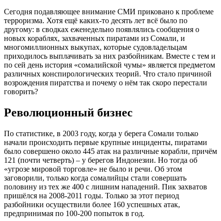
Сегодня подавляющее внимание СМИ приковано к проблеме
терроризма. Хотя ещё каких-то десять лет всё было по
другому: в сводках еженедельно появлялись сообщения о
новых кораблях, захваченных пиратами из Сомали, и
многомиллионных выкупах, которые судовладельцам
приходилось выплачивать за них разбойникам. Вместе с тем и
по сей день история «сомалийской чумы» является предметом
различных конспирологических теорий. Что стало причиной
возрождения пиратства и почему о нём так скоро перестали
говорить?
Революционный бизнес
По статистике, в 2003 году, когда у берега Сомали только
начали происходить первые крупные инциденты, пиратами
было совершено около 445 атак на различные корабли, причём
121 (почти четверть) – у берегов Индонезии. Но тогда об
«угрозе мировой торговле» не было и речи. Об этом
заговорили, только когда сомалийцы стали совершать
половину из тех же 400 с лишним нападений. Пик захватов
пришёлся на 2008-2011 годы. Только за этот период
разбойники осуществили более 160 успешных атак,
предпринимая по 100-200 попыток в год.