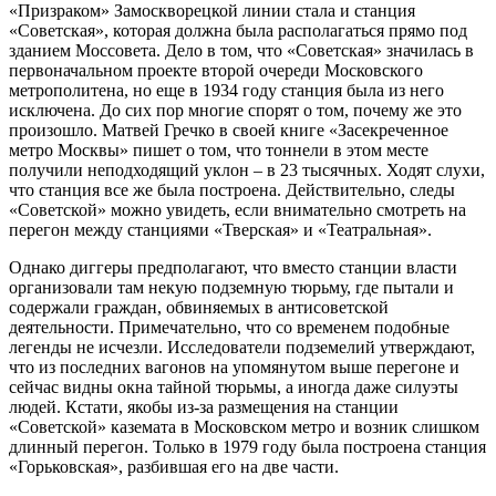
«Призраком» Замоскворецкой линии стала и станция
«Советская», которая должна была располагаться прямо под
зданием Моссовета. Дело в том, что «Советская» значилась в
первоначальном проекте второй очереди Московского
метрополитена, но еще в 1934 году станция была из него
исключена. До сих пор многие спорят о том, почему же это
произошло. Матвей Гречко в своей книге «Засекреченное
метро Москвы» пишет о том, что тоннели в этом месте
получили неподходящий уклон – в 23 тысячных. Ходят слухи,
что станция все же была построена. Действительно, следы
«Советской» можно увидеть, если внимательно смотреть на
перегон между станциями «Тверская» и «Театральная».
Однако диггеры предполагают, что вместо станции власти
организовали там некую подземную тюрьму, где пытали и
содержали граждан, обвиняемых в антисоветской
деятельности. Примечательно, что со временем подобные
легенды не исчезли. Исследователи подземелий утверждают,
что из последних вагонов на упомянутом выше перегоне и
сейчас видны окна тайной тюрьмы, а иногда даже силуэты
людей. Кстати, якобы из-за размещения на станции
«Советской» каземата в Московском метро и возник слишком
длинный перегон. Только в 1979 году была построена станция
«Горьковская», разбившая его на две части.