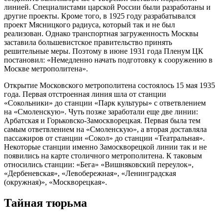
линией. Специалистами царской России были разработаны и
другие проекты. Кроме того, в 1925 году разрабатывался
проект Мясницкого радиуса, который так и не был
реализован. Однако транспортная загруженность Москвы
заставила большевистское правительство принять
решительные меры. Поэтому в июне 1931 года Пленум ЦК
постановил: «Немедленно начать подготовку к сооружению в
Москве метрополитена».
Открытие Московского метрополитена состоялось 15 мая 1935
года. Первая отстроенная линия шла от станции
«Сокольники» до станции «Парк культуры» с ответвлением
на «Смоленскую». Чуть позже заработали еще две линии:
Арбатская и Горьковско-Замоскворецкая. Первая была тем
самым ответвлением на «Смоленскую», а вторая доставляла
пассажиров от станции «Сокол» до станции «Театральная».
Некоторые станции именно Замоскворецкой линии так и не
появились на карте столичного метрополитена. К таковым
относились станции: «Бега» «Вишняковский переулок»,
«Дербеневская», «Левобережная», «Ленинградская
(окружная)», «Москворецкая».
Тайная тюрьма