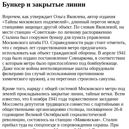
Бункер и закрытые линии
Впрочем, как утверждает Ольга Яковлева, автор издания
«Тайны московских подземелий», длинный перегон между
станциями защищал другой объект. По словам Яковлевой, на
месте станции «Советская» по личному распоряжению
Сталина был сооружен бункер для пункта управления
Московского штаба ГО. Справедливости ради стоит отметить,
что с первых лет существования метро предлагалось
использовать как объект гражданской обороны. В апреле 1941
года было издано постановление Совнаркома, в соответствии
с которым метро было приспособлено под бомбоубежище.
Даже после войны вентиляционные шахты оборудовали
фильтрами (на случай использования противником
химического оружия), а на перегонах строились санузлы.
Кроме того, наряду с общей системой Московского метро под
землей прокладывались закрытые линии, тайные ветки. Всем
известно, что 6 ноября 1941 года торжественное заседание
Моссовета депутатов трудящихся совместно с партийными и
общественными организациями столицы, посвященное 26-й
годовщине Великой Октябрьской социалистической
революции, состоялось на станции «Маяковская». Сталин
прибыл туда на спецпоезде в сопровождении охраны. При