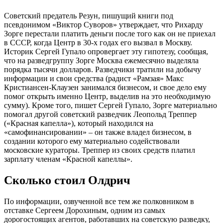
Советский предатель Резун, пишущий книги под
псевдонимом «Виктор Суворов» утверждает, что Рихарду
Зорге перестали платить деньги после того как он не приехал
в СССР, когда Центр в 30-х годах его вызвал в Москву.
Историк Сергей Гупало опровергает эту гипотезу, сообщая,
что на разведгруппу Зорге Москва ежемесячно выделяла
порядка тысячи долларов. Разведчики тратили на добычу
информации и свои средства (радист «Рамзая» Макс
Кристиансен-Клаузен занимался бизнесом, и свое дело ему
помог открыть именно Центр, выделив на это необходимую
сумму). Кроме того, пишет Сергей Гупало, Зорге материально
помогал другой советский разведчик Леопольд Треппер
(«Красная капелла»), который находился на
«самофинансировании» – он также владел бизнесом, в
создании которого ему материально содействовали
московские кураторы. Треппер из своих средств платил
зарплату членам «Красной капеллы».
Сколько стоил Олдрич
По информации, озвученной все тем же полковником в
отставке Сергеем Дорохиным, одним из самых
дорогостоящих агентов, работавших на советскую разведку,