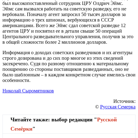
был высокопоставленный сотрудник ЦРУ Олдрич Эймс.
Эймс сам вызвался работать на советскую разведку, его не
вербовали. Поначалу агент запросил 50 тысяч долларов за
информацию о трех шпионах, вербующихся в СССР
американцами. Всего же Эймс сдал советской разведке 12
агентов ЦРУ и посвятил ее в детали свыше 50 операций
Центрального разведывательного управления, получив за это
в общей сложности более 2 миллионов долларов.
Информация о доходах советских разведчиков и их агентуры
строго дозирована и до сих пор многое из этих сведений
засекречено. Судя по разному отношению к материальному
поощрению со стороны поставщиков разведданных, оно не
было шаблонным – в каждом конкретном случае имелись свои
особенности.
Николай Сыромятников
Источник:
©
Русская Семерка
Читайте также: выбор редакции "
Русской
Cемёрки
"