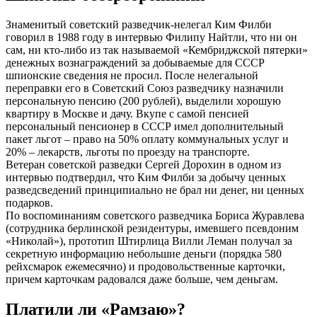
Знаменитый советский разведчик-нелегал Ким Филби
говорил в 1988 году в интервью Филипу Найтли, что ни он
сам, ни кто-либо из так называемой «Кембриджской пятерки»
денежных вознаграждений за добываемые для СССР
шпионские сведения не просил. После нелегальной
переправки его в Советский Союз разведчику назначили
персональную пенсию (200 рублей), выделили хорошую
квартиру в Москве и дачу. Вкупе с самой пенсией
персональный пенсионер в СССР имел дополнительный
пакет льгот – право на 50% оплату коммунальных услуг и
20% – лекарств, льготы по проезду на транспорте.
Ветеран советской разведки Сергей Дорохин в одном из
интервью подтвердил, что Ким Филби за добычу ценных
разведсведений принципиально не брал ни денег, ни ценных
подарков.
По воспоминаниям советского разведчика Бориса Журавлева
(сотрудника берлинской резидентуры, имевшего псевдоним
«Николай»), прототип Штирлица Вилли Леман получал за
секретную информацию небольшие деньги (порядка 580
рейхсмарок ежемесячно) и продовольственные карточки,
причем карточкам радовался даже больше, чем деньгам.
Платили ли «Рамзаю»?