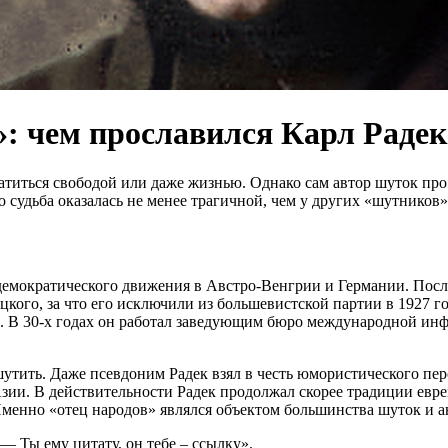
: чем прославился Карл Радек
титься свободой или даже жизнью. Однако сам автор шуток про 
о судьба оказалась не менее трагичной, чем у других «шутников»
демократического движения в Австро-Венгрии и Германии. Посл
ого, за что его исключили из большевистской партии в 1927 год
м. В 30-х годах он работал заведующим бюро международной ин
утить. Даже псевдоним Радек взял в честь юмористического пер
зии. В действительности Радек продолжал скорее традиции евре
Именно «отец народов» являлся объектом большинства шуток и 
 Ты ему цитату, он тебе – ссылку».