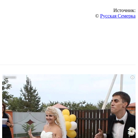
Источник:
©
Русская Семерка
i