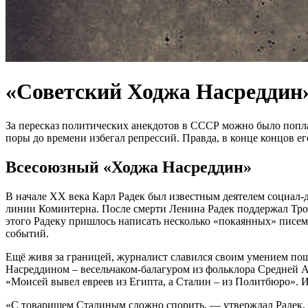
«Советский Ходжа Насреддин»
За пересказ политических анекдотов в СССР можно было попла
поры до времени избегал репрессий. Правда, в конце концов ег
Всесоюзный «Ходжа Насреддин»
В начале XX века Карл Радек был известным деятелем социал-
линии Коминтерна. После смерти Ленина Радек поддержал Троцк
этого Радеку пришлось написать несколько «покаянных» писе
событий.
Ещё живя за границей, журналист славился своим умением пош
Насреддином – весельчаком-балагуром из фольклора Средней А
«Моисей вывел евреев из Египта, а Сталин – из Политбюро». 
«С товарищем Сталиным сложно спорить, — утверждал Радек, —