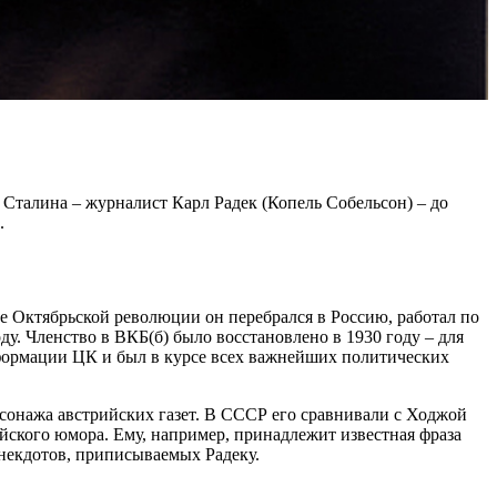
Сталина – журналист Карл Радек (Копель Собельсон) – до
.
е Октябрьской революции он перебрался в Россию, работал по
у. Членство в ВКБ(б) было восстановлено в 1930 году – для
формации ЦК и был в курсе всех важнейших политических
сонажа австрийских газет. В СССР его сравнивали с Ходжой
йского юмора. Ему, например, принадлежит известная фраза
анекдотов, приписываемых Радеку.