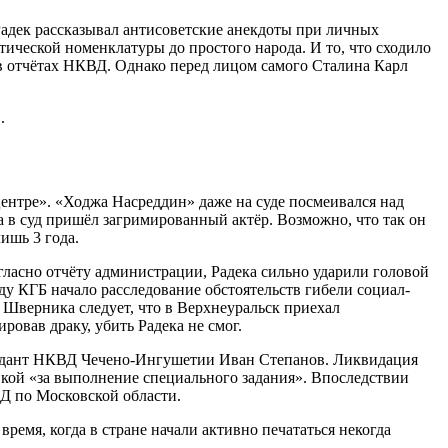
Радек рассказывал антисоветские анекдоты при личных
тической номенклатуры до простого народа. И то, что сходило
а в отчётах НКВД. Однако перед лицом самого Сталина Карл
.
центре». «Ходжа Насреддин» даже на суде посмеивался над
ка в суд пришёл загримированный актёр. Возможно, что так он
ишь 3 года.
гласно отчёту администрации, Радека сильно ударили головой
у КГБ начало расследование обстоятельств гибели социал-
 Шверника следует, что в Верхнеуральск приехал
овав драку, убить Радека не смог.
мендант НКВД Чечено-Ингушетии Иван Степанов. Ликвидация
вкой «за выполнение специального задания». Впоследствии
Д по Московской области.
ремя, когда в стране начали активно печататься некогда