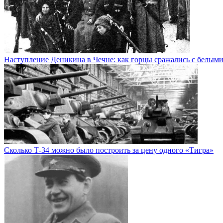
Наступление Деникина в Чечне: как горцы сражались с белым
Сколько Т-34 можно было построить за цену одного «Тигра»