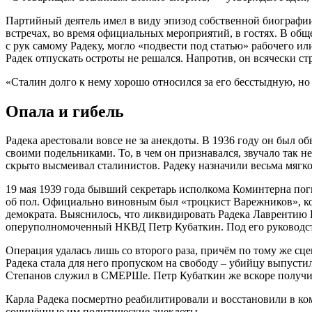
Партийный деятель имел в виду эпизод собственной биографии
встречах, во время официальных мероприятий, в гостях. В общ
с рук самому Радеку, могло «подвести под статью» рабочего и
Радек отпускать остроты не решался. Напротив, он всячески ст
«Сталин долго к нему хорошо относился за его бесстыдную, но 
Опала и гибель
Радека арестовали вовсе не за анекдоты. В 1936 году он был 
своими подельниками. То, в чем он признавался, звучало так н
скрыто высмеивал сталинистов. Радеку назначили весьма мягкое
19 мая 1939 года бывший секретарь исполкома Коминтерна пог
об пол. Официально виновным был «троцкист Варежников», кот
демократа. Выяснилось, что ликвидировать Радека Лаврентию 
оперуполномоченный НКВД Петр Кубаткин. Под его руководство
Операция удалась лишь со второго раза, причём по тому же
Радека стала для него пропуском на свободу – убийцу выпуст
Степанов служил в СМЕРШе. Петр Кубаткин же вскоре получи
Карла Радека посмертно реабилитировали и восстановили в комм
сочинённые им политические анекдоты.