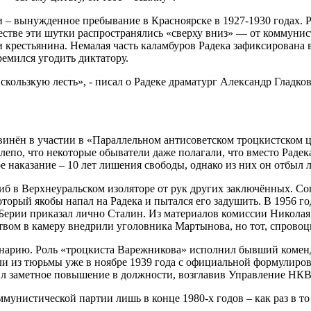
 – вынужденное пребывание в Красноярске в 1927-1930 годах. 
естве эти шутки распространялись «сверху вниз» — от коммунис
ли крестьянина. Немалая часть каламбуров Радека зафиксирован
ремился угодить диктатору.
скользкую лесть», - писал о Радеке драматург Александр Гладков
обвинён в участии в «Параллельном антисоветском троцкистском 
елепо, что некоторые обыватели даже полагали, что вместо Раде
 наказание – 10 лет лишения свободы, однако из них он отбыл л
иб в Верхнеуральском изоляторе от рук других заключённых. Со
орый якобы напал на Радека и пытался его задушить. В 1956 год
Берии приказал лично Сталин. Из материалов комиссии Николая
м в камеру внедрили уголовника Мартынова, но тот, спровоцир
 сценарию. Роль «троцкиста Варежникова» исполнил бывший ко
или из тюрьмы уже в ноябре 1939 года с официальной формулиро
л заметное повышение в должности, возглавив Управление НКВ
унистической партии лишь в конце 1980-х годов – как раз в то в