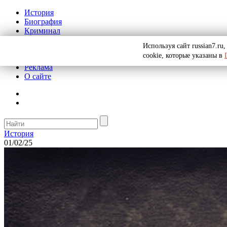
История
Биография
Криминал
СССР
Используя сайт russian7.r
Тайны
cookie, которые указаны в
Рекомендации
Реклама
О сайте
История
01/02/25