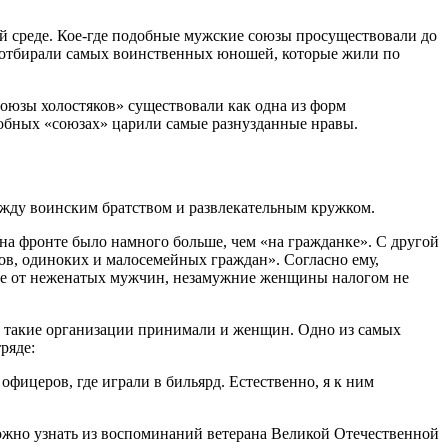
ой среде. Кое-где подобные мужские союзы просуществовали до
го отбирали самых воинственных юношей, которые жили по
оюзы холостяков» существовали как одна из форм
обных «союзах» царили самые разнузданные нравы.
ежду воинским братством и развлекательным кружком.
на фронте было намного больше, чем «на гражданке». С другой
ков, одиноких и малосемейных граждан». Согласно ему,
ичие от неженатых мужчин, незамужние женщины налогом не
 такие организации принимали и женщин. Одно из самых
ряде:
фицеров, где играли в бильярд. Естественно, я к ним
можно узнать из воспоминаний ветерана Великой Отечественной