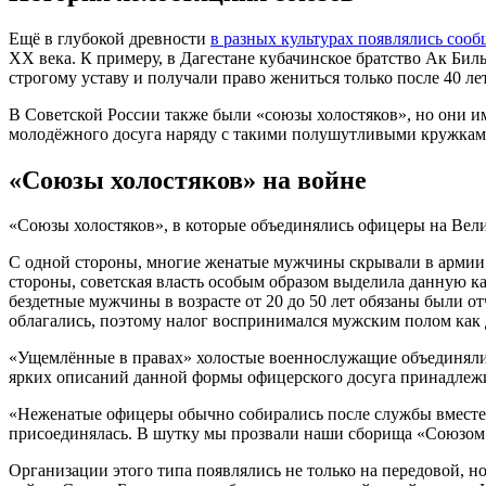
Ещё в глубокой древности
в разных культурах появлялись соо
XX века. К примеру, в Дагестане кубачинское братство Ак Би
строгому уставу и получали право жениться только после 40 лет
В Советской России также были «союзы холостяков», но они и
молодёжного досуга наряду с такими полушутливыми кружками
«Союзы холостяков» на войне
«Союзы холостяков», в которые объединялись офицеры на Вели
С одной стороны, многие женатые мужчины скрывали в армии с
стороны, советская власть особым образом выделила данную ка
бездетные мужчины в возрасте от 20 до 50 лет обязаны были о
облагались, поэтому налог воспринимался мужским полом как
«Ущемлённые в правах» холостые военнослужащие объединялис
ярких описаний данной формы офицерского досуга принадлежи
«Неженатые офицеры обычно собирались после службы вместе, 
присоединялась. В шутку мы прозвали наши сборища «Союзом х
Организации этого типа появлялись не только на передовой, н