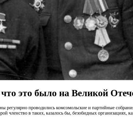
что это было на Великой Отеч
ны регулярно проводились комсомольские и партийные собрания
ой членство в таких, казалось бы, безобидных организациях, к