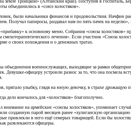
 земле Троицкой» (Алтайский край). Поступив в госпиталь, Берк
нты объединились в «союз холостяков».
еловек, были начальники финансов и продовольствия. Начфин р
ем. Получал папиросы, раздавал нам по пять пачек на неделю», 
прибавку» к основному меню. Собрания «союза холостяков» про
ом смехотерапевтического лечения». Если участник «Союза холо
рме о своих похождения и о денежных тратах.
ы объединения военнослужащих, выходящие за рамки общеприня
век. Девушке-офицеру устроили разнос за то, что она посмела в
м.
в, прятало улыбку, глядя на юную девочку, в страхе дрожащую п
гда дело кончалось для «холостяков» благополучно.
л внимание на армейские «союзы холостяков», упоминает случай
ли созданную парой месяцев ранее «хулиганскую организацию 
рые привлекли в него ещё семерых товарищей. Если бы холостя
 как развлекаются офицеры.