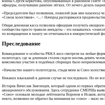
войны Сергея Беркетова, опубликованных в районной газете «На
офицеры, получившие ранение лёгких. От нечего делать пацие
«Председателем был полковник, пожилой (как мне казалось) ч
«Союза холостяков». <...> Начпрод распоряжался продовольстви
Общая денежная касса позволяла офицерам получить овощную «
сообщества просто травили анекдоты – это называлось «сеанс
по возвращении в палату он отчитывался в юмористической фо
Преследование
Командование и особисты РККА косо смотрели на любые форм
политотдел, где за длинным столом сидело восемь-девять чело
комсомолки участие в подобных сборищах было неприемлемы
«Начальство нашего политотдела, стыдя меня за Союз холостяко
Никаких взысканий в данном случае не последовало. Но не все
Историк Вячеслав Звягинцев, который одним из первых обрати
авиационного обслуживания. Здесь сотрудники СМЕРШа выяви
«Союз» основали молодые лейтенанты Воронов и Исаков, кото
никто, возможно не обратил бы внимания на «союз» – мало ли