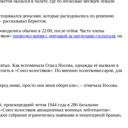
етов оказался в палате, где по несколько месяцев лежали
аспоряжался деньгами, которые расходовались по решению
– рассказывал Беркетов.
водились обычно в 22:00, после отбоя. Часто члены
стяков»
проводил время с девушкой за пределами госпиталя
, он
тых. Как вспоминала Ольга Носова, однажды её вызвали в
ступить в «Союз холостяков». По мнению политкомиссаров, для
еред ними, просто они меня оберегали», – отмечала Носова.
, произошедший летом 1944 года в 286 батальоне
«Союз холостяков авиационных военных лейтенантов».
цкие собрания ограничилась пьянками и нецензурной бранью,