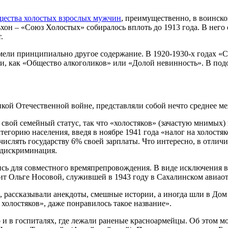
бщества холостых взрослых мужчин
, преимущественно, в воинск
льхон – «Союз Холостых» собиралось вплоть до 1913 года. В не
.
мели принципиально другое содержание. В 1920-1930-х годах «С
, как «Общество алкоголиков» или «Долой невинность». В под
кой Отечественной войне, представляли собой нечто среднее м
вой семейный статус, так что «холостяков» (зачастую мнимых) 
тегорию населения, введя в ноябре 1941 года «налог на холостя
тчислять государству 6% своей зарплаты. Что интересно, в отл
 дискриминация.
ь для совместного времяпрепровождения. В виде исключения в
т Ольге Носовой, служившей в 1943 году в Сахалинском авиаот
рассказывали анекдоты, смешные истории, а иногда шли в Дом о
олостяков», даже понравилось такое название».
о и в госпиталях, где лежали раненые красноармейцы. Об этом 