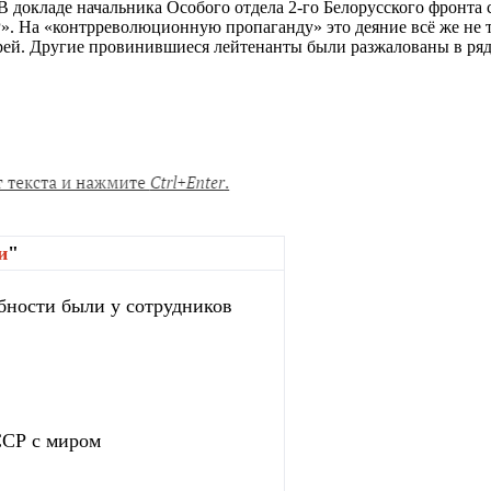
 докладе начальника Особого отдела 2-го Белорусского фронта 
. На «контрреволюционную пропаганду» это деяние всё же не тя
ерей. Другие провинившиеся лейтенанты были разжалованы в ря
и
"
бности были у сотрудников
ССР с миром