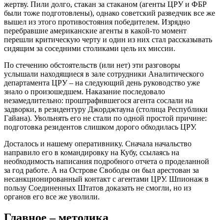
жертву. Пили долго, стакан за стаканом (агенты ЦРУ и ФБР
были тоже подготовлены), однако советский разведчик все же
вышел из этого противостояния победителем. Изрядно
перебравшие американские агенты в какой-то момент
перешли критическую черту и один из них стал рассказывать
сидящим за соседними столиками цель их миссии.
По стечению обстоятельств (или нет) эти разговоры
услышали находящиеся в зале сотрудники Аналитического
департамента ЦРУ – на следующий день руководство уже
знало о произошедшем. Наказание последовало
незамедлительно: проштрафившегося агента сослали на
задворки, в резидентуру Джорджтауна (столица Республики
Гайана). Увольнять его не стали по одной простой причине:
подготовка резидентов слишком дорого обходилась ЦРУ.
Досталось и нашему оперативнику. Сначала начальство
направило его в командировку на Кубу, ссылаясь на
необходимость написания подробного отчета о проделанной
за год работе. А на Острове Свободы он был арестован за
несанкционированный контакт с агентами ЦРУ. Шпионаж в
пользу Соединенных Штатов доказать не смогли, но из
органов его все же уволили.
Главное – методика