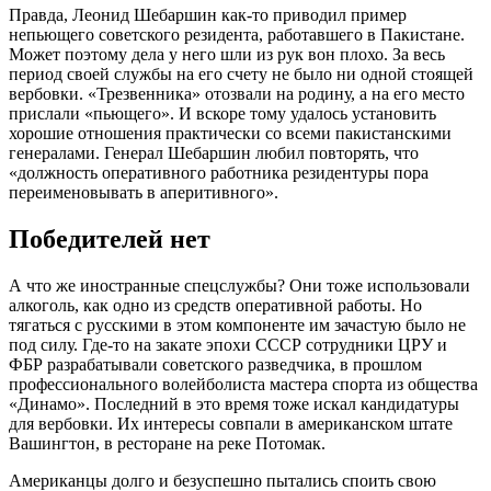
Правда, Леонид Шебаршин как-то приводил пример
непьющего советского резидента, работавшего в Пакистане.
Может поэтому дела у него шли из рук вон плохо. За весь
период своей службы на его счету не было ни одной стоящей
вербовки. «Трезвенника» отозвали на родину, а на его место
прислали «пьющего». И вскоре тому удалось установить
хорошие отношения практически со всеми пакистанскими
генералами. Генерал Шебаршин любил повторять, что
«должность оперативного работника резидентуры пора
переименовывать в аперитивного».
Победителей нет
А что же иностранные спецслужбы? Они тоже использовали
алкоголь, как одно из средств оперативной работы. Но
тягаться с русскими в этом компоненте им зачастую было не
под силу. Где-то на закате эпохи СССР сотрудники ЦРУ и
ФБР разрабатывали советского разведчика, в прошлом
профессионального волейболиста мастера спорта из общества
«Динамо». Последний в это время тоже искал кандидатуры
для вербовки. Их интересы совпали в американском штате
Вашингтон, в ресторане на реке Потомак.
Американцы долго и безуспешно пытались споить свою