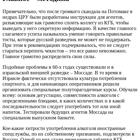
Примечательно, что после громкого скандала на Потомаке в
недрах ЦРУ были разработаны инструкции для агентов,
разъясняющие как грамотно споить коллегу из КГБ, чтобы
выведать у него секретную информацию. В качестве главного
слагаемого успеха называлось умение говорить правильные
тосты, которые русский разведчик не может не поддержать.
При этом в рекомендациях подчеркивалось, что не следует
стараться перепить чекистов – это все равно невозможно.
Главное грамотно распределить свои силы.
Подобные проблемы в 60-х годах существовали и в
израильской внешней разведке – Моссаде. В то время в
Израиле фактически отсутствовала культура потребления
спиртного, и для начинающих оперативников решили
организовать специальные полуторагодичные курсы. Обучали
всему: основам дегустации, совместимости алкоголя с
определенными блюдами, в каких количествах и в какой
последовательности следует употреблять тот или иной
напиток. Тестировали будущих агентов Моссада на
специальном выпускном банкете.
Кое-какие хитрости употребления алкоголя иностранные
спецслужбы, по их собственному признанию, подсмотрели в
России. Одной из них стали легендарные таблетки КГБ,