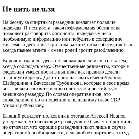
Не пить нельзя
На беседу за спиртным разведчик возлагает большие
надежды. И неспроста: такая неформальная обстановка
позволяет разговорить оппонента, выведать у него
необходимую информацию или побудить к совершению
желаемого действия. При этом важно чтобы собеседник был
всегда пьянее агента – смена ролей грозит разоблачению.
Впрочем, главное здесь, по словам разведчиков со стажем,
всегда соблюдать меру. Отечественные резиденты, которые
следовали умеренности в выпивке как правило делали
отличную карьеру. Достаточно называть имена Леонида
Шебаршина и Вячеслава Трубникова, которые в свое время
возглавляли соответственно советскую и российскую
внешнюю разведку. По словам оперативников, это
справедливо и по отношению к нынешнему главе СВР
Михаилу Фрадкову.
Бывший резидент, полковник в отставке Алексей Иванов
утверждает, что непьющих разведчик не бывает в принципе,
но отмечает, что хорошие разведчики пьют лишь в случае
оперативной необходимости, ведь любое спиртное – это яд.