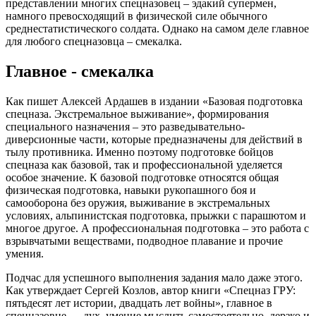
представлении многих спецназовец – эдакий супермен,
намного превосходящий в физической силе обычного
среднестатистического солдата. Однако на самом деле главное
для любого спецназовца – смекалка.
Главное - смекалка
Как пишет Алексей Ардашев в издании «Базовая подготовка
спецназа. Экстремальное выживание», формирования
специального назначения – это разведывательно-
диверсионные части, которые предназначены для действий в
тылу противника. Именно поэтому подготовке бойцов
спецназа как базовой, так и профессиональной уделяется
особое значение. К базовой подготовке относятся общая
физическая подготовка, навыки рукопашного боя и
самооборона без оружия, выживание в экстремальных
условиях, альпинистская подготовка, прыжки с парашютом и
многое другое. А профессиональная подготовка – это работа с
взрывчатыми веществами, подводное плавание и прочие
умения.
Подчас для успешного выполнения задания мало даже этого.
Как утверждает Сергей Козлов, автор книги «Спецназ ГРУ:
пятьдесят лет истории, двадцать лет войны», главное в
спецназовце — дух, умение мыслить самостоятельно, дерзко и