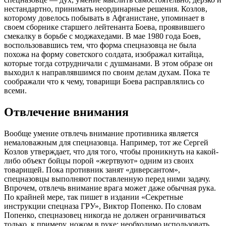
нестандартно, принимать неординарные решения. Козлов,
которому довелось побывать в Афганистане, упоминает в
своем сборнике старшего лейтенанта Боева, проявившего
смекалку в борьбе с моджахедами. В мае 1980 года Боев,
воспользовавшись тем, что форма спецназовца не была
похожа на форму советского солдата, изображал китайца,
которые тогда сотрудничали с душманами. В этом образе он
выходил к направлявшимся по своим делам духам. Пока те
соображали что к чему, товарищи Боева расправлялись со
всеми.
Отвлечение внимания
Вообще умение отвлечь внимание противника является
немаловажным для спецназовца. Например, тот же Сергей
Козлов утверждает, что для того, чтобы проникнуть на какой-
либо объект бойцы порой «жертвуют» одним из своих
товарищей. Пока противник занят «диверсантом»,
спецназовцы выполняют поставленную перед ними задачу.
Впрочем, отвлечь внимание врага может даже обычная рука.
По крайней мере, так пишет в издании «Секретные
инструкции спецназа ГРУ», Виктор Попенко. По словам
Попенко, спецназовец никогда не должен ограничиваться
только, к примеру, ножом в руке: необходимо использовать