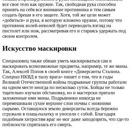
все свое тело как оружие. Так, свободная рука способна
принять на себя все внимание противника и тем самым
создать бреши в его защите. Хотя, той же цели может
«добиться» и рука, в которую вложено оружие, потому что
противник волей-неволей будет переводить взгляд на
пистолет или нож, рассматривая его и стараясь удержать под
своим контролем.
Искусство маскировки
Спецназовец также обязан уметь маскироваться сам и
маскировать всевозможные предметы, например, те же мины.
Так, Алексей Попов в своей книге «Диверсанты Сталина.
Спецназ НКВД в тылу врага» пишет о том, что в годы
Великой Отечественной войны подрывные группы работали
на одном месте иногда по несколько суток. Бойцы не только
тщательно изучали обстановку, но и мастерски прятали
заложенные ими мины. Подрывники никогда не
перемешивали сухие верхние слои почвы с нижними
сырыми. Оставшуюся землю диверсанты всегда бережно
сгружали в плащ-палатку и уносили с собой. Благодаря
подобным хитростям враг не мог даже заподозрить, что где-то
поблизости спряталась его смерть.