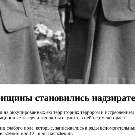
енщины становились надзират
и на оккупированных ею территориях террором и истреблением 
ационные лагеря и женщины служить в ней не имели права.
иц слабого пола, которые, записывались в ряды вспомогательн
хельферин или СС-кригсхельферин.