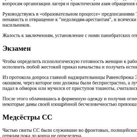
вопросам организации лагеря и практическим азам обращения с
Руководствуясь в «образовательном процессе» предписаниями 
ненависть и отвращение к "недолюдям-арестантам", и всяческ
насильников.
Жалость к заключениям, установление с ними панибратских о
Экзамен
Чтобы определить психологическую готовность женщин к рабо
исполнить любой жестокий приказ начальства и получать исти
Из протокола допроса главной надзирательницы Равенсбрюка Эр
окошком, через которое они должны были беспристрастно, а луч
падал в обморок или мучился от приступов тошноты, считались
После этого облачившись в форменную одежду и получив огнест
некоторые дамы своей изощрённой бесчеловечностью превзош
Медсёстры СС
Частью свиты СС были служившие во фронтовых, полицейских
отрядам пока до конца не определена.