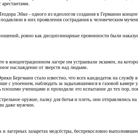
 арестантами.
Теодора Эйке - одного из идеологов создания в Германии конц
и подавляли в них проявления сострадания к человеческим муче
тношений, ровно как дисциплинарные провинности были наказуе
те в концентрационном лагере им устраивали экзамен, на кото
нное наслаждение от зверств над людьми.
ики Бергманн стало известно, что всех кандидаток на службу в
ше с упоением, наблюдать за задыхавшимися в газовой камере уз
 плохими ученицами и проходили это испытание до тех пор, пок
рельное оружие, палку для битья и плеть, они отправлялись на
ли даже мужчин.
 и лагерных лазаретах медсёстры, беспрекословно выполнявшие