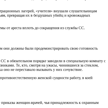
ентрационных лагерей, «учителя» внушали слушательницам
ньям, превращая их в бездушных убийц и кровожадных
мы от ареста вплоть до сокращения из службы СС.
ром они должны были продемонстрировать свою готовность
 СС в обязательном порядке заводили в специальную комнату с
никами. Те, кто, смотря на ужасы, чинившиеся за стеклом,
а оно не переставало вызывать у них сочувствие.
 противоестественную женской сущности работу, в коей
 приказы женщин-врачей, чья принадлежность к охранным