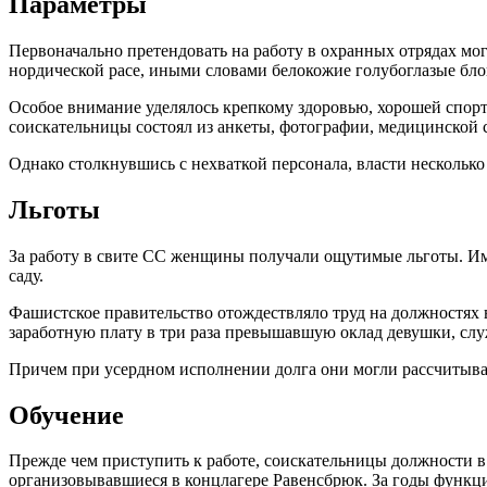
Параметры
Первоначально претендовать на работу в охранных отрядах мо
нордической расе, иными словами белокожие голубоглазые бл
Особое внимание уделялось крепкому здоровью, хорошей спор
соискательницы состоял из анкеты, фотографии, медицинской 
Однако столкнувшись с нехваткой персонала, власти несколько
Льготы
За работу в свите СС женщины получали ощутимые льготы. Им 
саду.
Фашистское правительство отождествляло труд на должностях
заработную плату в три раза превышавшую оклад девушки, сл
Причем при усердном исполнении долга они могли рассчитыва
Обучение
Прежде чем приступить к работе, соискательницы должности 
организовывавшиеся в концлагере Равенсбрюк. За годы функ