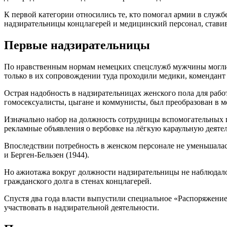
К первой категории относились те, кто помогал армии в служ
надзирательницы концлагерей и медицинский персонал, став
Первые надзирательницы
По нравственным нормам немецких спецслужб мужчины могли з
только в их сопровождении туда проходили медики, комендан
Острая надобность в надзирательницах женского пола для рабо
гомосексуалисты, цыгане и коммунисты, был преобразован в м
Изначально набор на должность сотрудницы вспомогательных п
рекламные объявления о вербовке на лёгкую караульную деяте
Впоследствии потребность в женском персонале не уменьшалась
и Берген-Бельзен (1944).
Но ажиотажа вокруг должности надзирательницы не наблюдало
гражданского долга в стенах концлагерей.
Спустя два года власти выпустили специальное «Распоряжение
участвовать в надзирательной деятельности.