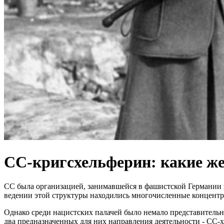
СС-кригсхельферин: какие ж
СС была организацией, занимавшейся в фашистской Германии 
ведении этой структуры находились многочисленные концентр
Однако среди нацистских палачей было немало представительн
два предназначенных для них направления деятельности - СС-