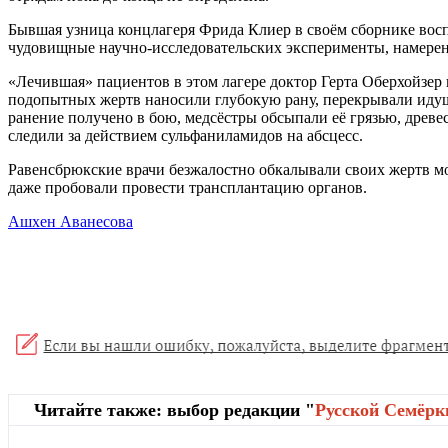
Бывшая узница концлагеря Фрида Клиер в своём сборнике вос
чудовищные научно-исследовательских эксперименты, намерен
«Лечившая» пациентов в этом лагере доктор Герта Оберхойзе
подопытных жертв наносили глубокую рану, перекрывали идущи
ранение получено в бою, медсёстры обсыпали её грязью, древ
следили за действием сульфаниламидов на абсцесс.
Равенсбрюкские врачи безжалостно обкалывали своих жертв мо
даже пробовали провести трансплантацию органов.
Ашхен Аванесова
Читайте также: выбор редакции "
Русской Cемёрк