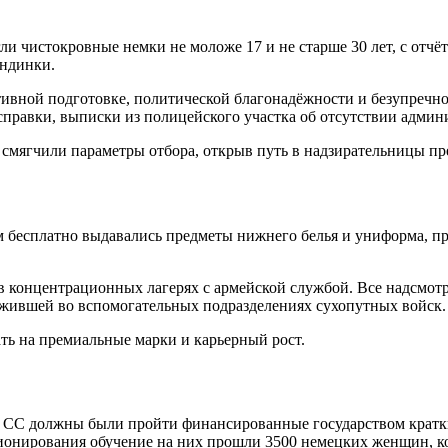
гли чистокровные немки не моложе 17 и не старше 30 лет, с о
ондинки.
тивной подготовке, политической благонадёжности и безупречн
справки, выписки из полицейского участка об отсутствии адми
 смягчили параметры отбора, открыв путь в надзирательницы пр
бесплатно выдавались предметы нижнего белья и униформа, пре
 в концентрационных лагерях с армейской службой. Все надсмот
ужившей во вспомогательных подразделениях сухопутных войск.
ть на премиальные марки и карьерный рост.
в СС должны были пройти финансированные государством кратки
ционирования обучение на них прошли 3500 немецких женщин, 