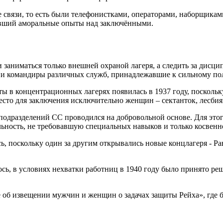
бе связи, то есть были телефонистками, операторами, наборщик
ивший аморальные опыты над заключёнными.
аниматься только внешней охраной лагеря, а следить за дисц
т и командиры различных служб, принадлежавшие к сильному пол
ты в концентрационных лагерях появилась в 1937 году, поскольк
есто для заключения исключительно женщин – сектанток, лесби
одразделений СС проводился на добровольной основе. Для этого
льность, не требовавшую специальных навыков и только косвенн
, поскольку один за другим открывались новые концлагеря - Ра
сь, в условиях нехватки работниц в 1940 году было принято 
 об извещении мужчин и женщин о задачах защиты Рейха», где б