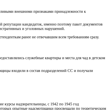
тчётливыми внешними признаками принадлежности к
ой репутации кандидаток, именно поэтому пакет документов
нистративных и уголовных нарушений.
етенденткам ранее не отвечавшим всем требованиям сразу.
доставлялись служебные квартиры и места для чад в детском
рщицы входили в состав подразделений СС и получали
е курсы надзирательницы, с 1942 по 1945 год
которых опытные надсмотрщики просвещали по теоретическим