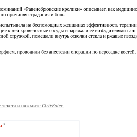
поминаний «Равенсбрюкские кролики» описывает, как медицинск
но причиняя страдания и боль.
р испытывала на беспомощных женщинах эффективность терапии
е к ней кровеносные сосуды и заражали её возбудителями гангр
есной стружкой, помещали внутрь осколки стекла и ржавые гвоз
рфием, проводили без анестезии операции по пересадке костей
и
"