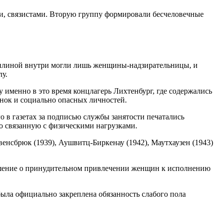
ами, связистами. Вторую группу формировали бесчеловечные
иплиной внутри могли лишь женщины-надзирательницы, и
у.
у именно в это время концлагерь Лихтенбург, где содержались
янок и социально опасных личностей.
 в газетах за подписью службы занятости печатались
о связанную с физическими нагрузками.
венсбрюк (1939), Аушвитц-Биркенау (1942), Маутхаузен (1943)
решение о принудительном привлечении женщин к исполнению
ыла официально закреплена обязанность слабого пола