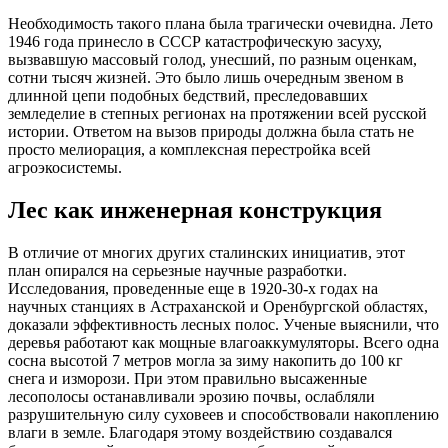
Необходимость такого плана была трагически очевидна. Лето
1946 года принесло в СССР катастрофическую засуху,
вызвавшую массовый голод, унесший, по разным оценкам,
сотни тысяч жизней. Это было лишь очередным звеном в
длинной цепи подобных бедствий, преследовавших
земледелие в степных регионах на протяжении всей русской
истории. Ответом на вызов природы должна была стать не
просто мелиорация, а комплексная перестройка всей
агроэкосистемы.
Лес как инженерная конструкция
В отличие от многих других сталинских инициатив, этот
план опирался на серьезные научные разработки.
Исследования, проведенные еще в 1920-30-х годах на
научных станциях в Астраханской и Оренбургской областях,
доказали эффективность лесных полос. Ученые выяснили, что
деревья работают как мощные влагоаккумуляторы. Всего одна
сосна высотой 7 метров могла за зиму накопить до 100 кг
снега и изморози. При этом правильно высаженные
лесополосы останавливали эрозию почвы, ослабляли
разрушительную силу суховеев и способствовали накоплению
влаги в земле. Благодаря этому воздействию создавался