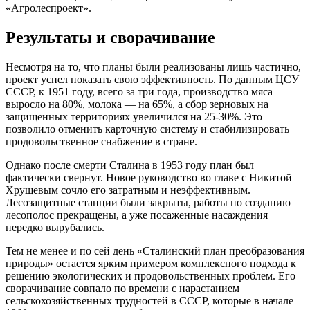
«Агролеспроект».
Результаты и сворачивание
Несмотря на то, что планы были реализованы лишь частично,
проект успел показать свою эффективность. По данным ЦСУ
СССР, к 1951 году, всего за три года, производство мяса
выросло на 80%, молока — на 65%, а сбор зерновых на
защищенных территориях увеличился на 25-30%. Это
позволило отменить карточную систему и стабилизировать
продовольственное снабжение в стране.
Однако после смерти Сталина в 1953 году план был
фактически свернут. Новое руководство во главе с Никитой
Хрущевым сочло его затратным и неэффективным.
Лесозащитные станции были закрыты, работы по созданию
лесополос прекращены, а уже посаженные насаждения
нередко вырубались.
Тем не менее и по сей день «Сталинский план преобразования
природы» остается ярким примером комплексного подхода к
решению экологических и продовольственных проблем. Его
сворачивание совпало по времени с нарастанием
сельскохозяйственных трудностей в СССР, которые в начале