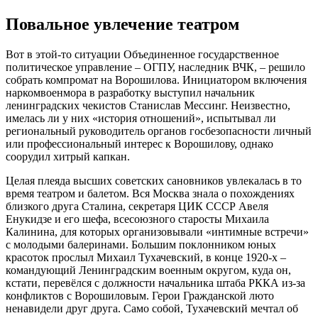
Повальное увлечение театром
Вот в этой-то ситуации Объединенное государственное
политическое управление – ОГПУ, наследник ВЧК, – решило
собрать компромат на Ворошилова. Инициатором включения
наркомвоенмора в разработку выступил начальник
ленинградских чекистов Станислав Мессинг. Неизвестно,
имелась ли у них «история отношений», испытывал ли
региональный руководитель органов госбезопасности личный
или профессиональный интерес к Ворошилову, однако
соорудил хитрый капкан.
Целая плеяда высших советских сановников увлекалась в то
время театром и балетом. Вся Москва знала о похождениях
близкого друга Сталина, секретаря ЦИК СССР Авеля
Енукидзе и его шефа, всесоюзного старосты Михаила
Калинина, для которых организовывали «интимные встречи»
с молодыми балеринами. Большим поклонником юных
красоток прослыл Михаил Тухачевский, в конце 1920-х –
командующий Ленинградским военным округом, куда он,
кстати, перевёлся с должности начальника штаба РККА из-за
конфликтов с Ворошиловым. Герои Гражданской люто
ненавидели друг друга. Само собой, Тухачевский мечтал об