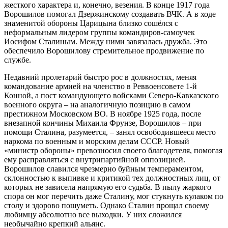
жесткого характера и, конечно, везения. В конце 1917 года
Ворошилов помогал Дзержинскому создавать ВЧК. А в ходе
знаменитой обороны Царицына близко сошёлся с
неформальным лидером группы командиров-самоучек
Иосифом Сталиным. Между ними завязалась дружба. Это
обеспечило Ворошилову стремительное продвижение по
службе.
Недавний пролетарий быстро рос в должностях, меняя
командование армией на членство в Реввоенсовете 1-й
Конной, а пост командующего войсками Северо-Кавказского
военного округа – на аналогичную позицию в самом
престижном Московском ВО. В ноябре 1925 года, после
внезапной кончины Михаила Фрунзе, Ворошилов – при
помощи Сталина, разумеется, – занял освободившееся место
наркома по военным и морским делам СССР. Новый
«министр обороны» превозносил своего благодетеля, помогая
ему расправляться с внутрипартийной оппозицией.
Ворошилов славился чрезмерно буйным темпераментом,
склонностью к выпивке и критикой тех должностных лиц, от
которых не зависела напрямую его судьба. В пылу жаркого
спора он мог перечить даже Сталину, мог стукнуть кулаком по
столу и здорово пошуметь. Однако Сталин прощал своему
любимцу абсолютно все выходки. У них сложился
необычайно крепкий альянс.