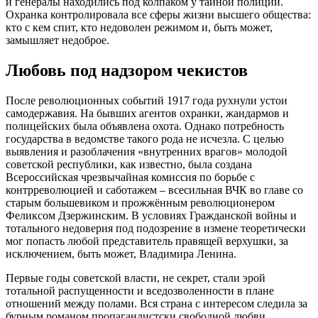
и генералы находились под колпаком у тайной полиции.
Охранка контролировала все сферы жизни высшего общества:
кто с кем спит, кто недоволен режимом и, быть может,
замышляет недоброе.
Любовь под надзором чекистов
После революционных событий 1917 года рухнули устои
самодержавия. На бывших агентов охранки, жандармов и
полицейских была объявлена охота. Однако потребность
государства в ведомстве такого рода не исчезла. С целью
выявления и разоблачения «внутренних врагов» молодой
советской республики, как известно, была создана
Всероссийская чрезвычайная комиссия по борьбе с
контрреволюцией и саботажем – всесильная ВЧК во главе со
старым большевиком и прожжённым революционером
Феликсом Дзержинским. В условиях Гражданской войны и
тотального недоверия под подозрение в измене теоретически
мог попасть любой представитель правящей верхушки, за
исключением, быть может, Владимира Ленина.
Первые годы советской власти, не секрет, стали эрой
тотальной распущенности и вседозволенности в плане
отношений между полами. Вся страна с интересом следила за
бурным романом пропагандистски свободной любви