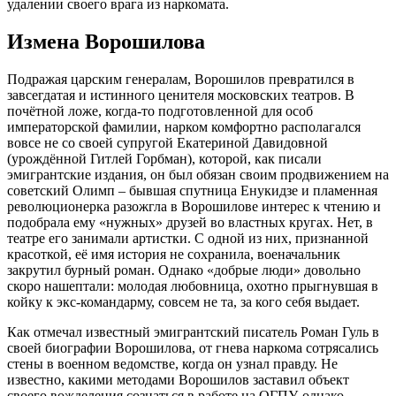
удалении своего врага из наркомата.
Измена Ворошилова
Подражая царским генералам, Ворошилов превратился в
завсегдатая и истинного ценителя московских театров. В
почётной ложе, когда-то подготовленной для особ
императорской фамилии, нарком комфортно располагался
вовсе не со своей супругой Екатериной Давидовной
(урождённой Гитлей Горбман), которой, как писали
эмигрантские издания, он был обязан своим продвижением на
советский Олимп – бывшая спутница Енукидзе и пламенная
революционерка разожгла в Ворошилове интерес к чтению и
подобрала ему «нужных» друзей во властных кругах. Нет, в
театре его занимали артистки. С одной из них, признанной
красоткой, её имя история не сохранила, военачальник
закрутил бурный роман. Однако «добрые люди» довольно
скоро нашептали: молодая любовница, охотно прыгнувшая в
койку к экс-командарму, совсем не та, за кого себя выдает.
Как отмечал известный эмигрантский писатель Роман Гуль в
своей биографии Ворошилова, от гнева наркома сотрясались
стены в военном ведомстве, когда он узнал правду. Не
известно, какими методами Ворошилов заставил объект
своего вожделения сознаться в работе на ОГПУ, однако