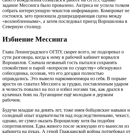
задание Мессинга было провалено. Актриса не успела толком
собрать интересующую чекистов информацию. Компромат не
состоялся, зато произошла душераздирающая сцена между
«возлюбленными», а затем последовал приезд Ворошилова в
Северную столицу.
Избиение Мессинга
Глава Ленинградского ОГПУ, скорее всего, не подозревал о
сути разговора, когда к нему в рабочий кабинет ворвался
Ворошилов. Сначала незваный гость пытался сохранять
спокойствие и парой «вопросов по существу» обезоружил
собеседника, осознав, что его догадки полностью
оправдались. Это вывело наркомвоенмора из себя. В порыве
ярости он схватил Мессинга за грудки, поставленным ударом
в челюсть повалил на пол и избил ногами так, как дрался в
кулачных боях на Луганщине ещё молодым и дерзким
рабочим.
Будучи младше на девять лет, тоже имея бойцовские навыки и
солидный опыт издевательств над подследственными, чекист,
однако, не сумел оказать Ворошилову хотя бы подобия
сопротивления. Едва живого после экзекуции его вынесли из
кабинета на руках. А герой Гражданской войны потребовал от