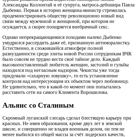
Александры Коллонтай и её супруга, матроса-дебошира Павла
Дыбенко. Первая в истории женщина-министр стремилась
продемонстрировать обществу революционно новый вид
связи между мужчиной и женщиной, при котором не
осуждается, а скорее поощряется внебрачный секс.
Однако непрекращающимися походами налево Дыбенко
умудрился рассердить даже её, признанную антиморалистку.
Естественно, в сложившейся атмосфере полной
разнузданности среди элиты новой России сотрудникам ВЧК
было совсем не трудно вести своё тайное дело. Каждый
высокопоставленный любитель женщин, застолий и гульбы
находился под негласным надзором. Чекисты уже тогда
придумали «сахарную ловушку», то есть установление
контроля над интересующим их объектом через любовницу.
Не удивительно, что в какой-то момент они попытались
расставить сети на самого Климента Ворошилова.
Альянс со Сталиным
Скромный луганский слесарь сделал блестящую карьеру при
красных. Не имея образования, кроме двух лет в земской
школе, и совершенно не владея военным делом, он тем не
менее выбился из общей массы за счёт лидерских качеств,