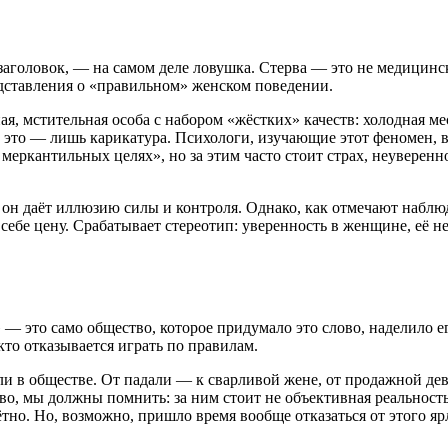
аголовок, — на самом деле ловушка. Стерва — это не медицинск
едставления о «правильном» женском поведении.
я, мстительная особа с набором «жёстких» качеств: холодная м
о это — лишь карикатура. Психологи, изучающие этот феномен, 
х меркантильных целях»
, но за этим часто стоит страх, неуверен
 он даёт иллюзию силы и контроля
. Однако, как отмечают наблю
 себе цену
. Срабатывает стереотип: уверенность в женщине, её 
к» — это само общество, которое придумало это слово, наделило 
кто отказывается играть по правилам.
и в обществе. От падали — к сварливой жене, от продажной дев
во, мы должны помнить: за ним стоит не объективная реальност
ётно
. Но, возможно, пришло время вообще отказаться от этого я