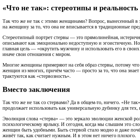
«Что не так»: стереотипы и реальность
Так что же не так с этими женщинами? Вопрос, вынесенный в з
на женщину за то, что она не вписывается в традиционные пр
Стереотипный портрет стервы — это прямолинейная, истерична
описывают как эмоционально недоступную и эгоистичную
. Н
главная цель — «окрутить мужчину и использовать его в свои
иначе свои отношения с миром.
Многие женщины примеряют на себя образ стервы, потому что
женщин из многих, причём часто — просто за то, что она знает
трактуются как «стервозность».
Вместо заключения
Так что же не так со стервами? Да в общем-то, ничего. «Не та
продолжает использовать как универсальную дубинку для тех, 
Эволюция слова «стерва» — это зеркало эволюции женской рол
психологическому ярлыку. И сегодня, когда мы слышим это сло
женщин быть удобными. Быть стервой стало модно и даже поч
живёт так, как считает нужным. И в этом нет ничего плохого.