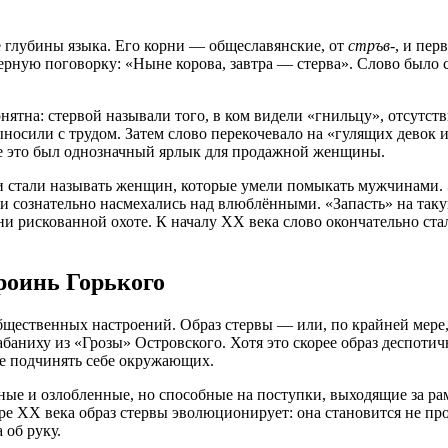
 глубины языка. Его корни — общеславянские, от
стръв-
, и пер
ерную поговорку: «Ныне корова, завтра — стерва»
. Слово было 
нятна: стервой называли того, в ком видели «гнильцу», отсутст
ыносили с трудом
. Затем слово перекочевало на «гулящих девок 
не это был однозначный ярлык для продажной женщины
.
и стали называть женщин, которые умели помыкать мужчинами
.
 и сознательно насмехались над влюблёнными
. «Запасть» на так
ни рискованной охоте
. К началу XX века слово окончательно с
ероинь Горького
м общественных настроений. Образ стервы — или, по крайней ме
абаниху из «Грозы» Островского
. Хотя это скорее образ деспоти
ие подчинять себе окружающих.
ные и озлобленные, но способные на поступки, выходящие за р
уре XX века образ стервы эволюционирует: она становится не п
 об руку.