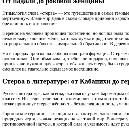
От падали до роковой женщины
Этимология слова «стерва» — это путешествие в самые тёмные
мертвечину»
. Владимир Даль в своём словаре приводил характ
брезгливость и отвращение
.
Перенос на человека произошёл постепенно, но логика была по
неласковые, склочные жёны, которых мужья и родственники в
патриархального общества, аморальный образ жизни
. В дерев
Но в городах произошла любопытная трансформация. Стервам
поклонников
. Они обманывали, требовали подарков, изменяли
привлекало мужчин, для которых обхаживать стерву было срод
сменился на тщательно скрываемое восхищение
.
Стерва в литературе: от Кабанихи до г
Русская литература, как всегда, оказалась чутким барометро
классику. Исследователи часто вспоминают в этом контексте К
позже припишут стерве: жёсткость, безапелляционность, умен
Горьковские героини — женщины с характером, часто сломлен
природная черта, сколько реакция на жестокий мир. В литерат
противоречивой натуры, в которой сила и уязвимость идут рука