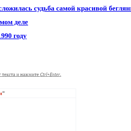
сложилась судьба самой красивой бегля
амом деле
990 году
и
"