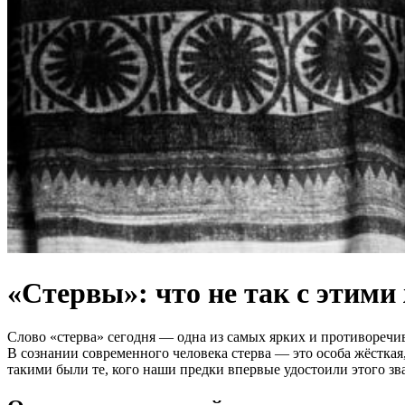
«Стервы»: что не так с этим
Слово «стерва» сегодня — одна из самых ярких и противоречив
В сознании современного человека стерва — это особа жёсткая, 
такими были те, кого наши предки впервые удостоили этого зв