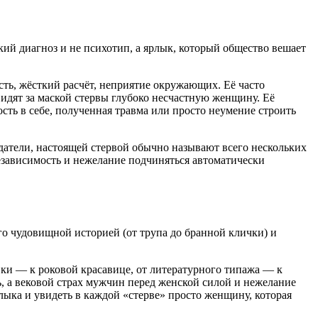
ий диагноз и не психотип, а ярлык, который общество вешает
есть, жёсткий расчёт, неприятие окружающих
. Её часто
видят за маской стервы глубоко несчастную женщину
. Её
ность в себе, полученная травма или просто неумение строить
датели, настоящей стервой обычно называют всего нескольких
независимость и нежелание подчиняться автоматически
его чудовищной историей (от трупа до бранной клички) и
ки — к роковой красавице, от литературного типажа — к
ь, а вековой страх мужчин перед женской силой и нежелание
рлыка и увидеть в каждой «стерве» просто женщину, которая