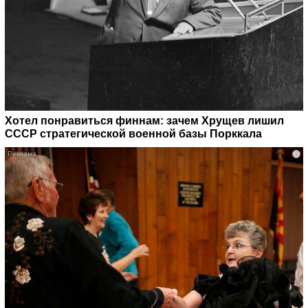
Хотел понравиться финнам: зачем Хрущев лишил
СССР стратегической военной базы Порккала
i