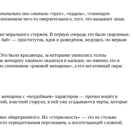
воначально оно означало «труп», «падаль», «гниющую
синонимом чего-то омерзительного, того, что вызывает лишь
вие морального стержня
. В первую очередь это были сварливые,
и баб» — проституток, вдов и разведёнок, ведущих, по меркам
 Это были красавицы, за которыми увивались толпы
ую женщину означало оказаться в капкане, но именно это и
тало синонимом «роковой женщины», а его негативный окрас
ре, женщины с «неудобным» характером — прочно вошёл в
чной, властной старухи, в ней уже угадываются черты, которые
амки общепринятого
. Их «стервозность» — это не столько
росто отрицательным персонажем, а носительницей сложной,