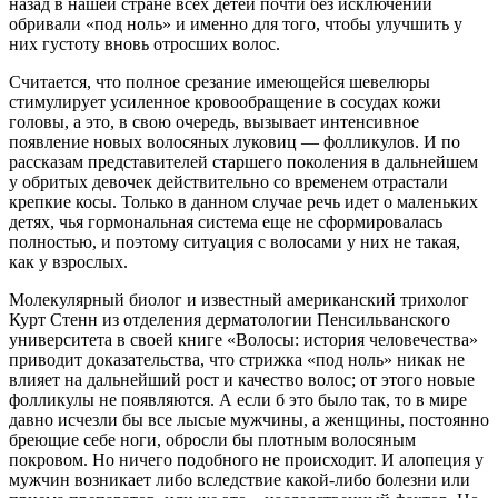
назад в нашей стране всех детей почти без исключений
обривали «под ноль» и именно для того, чтобы улучшить у
них густоту вновь отросших волос.
Считается, что полное срезание имеющейся шевелюры
стимулирует усиленное кровообращение в сосудах кожи
головы, а это, в свою очередь, вызывает интенсивное
появление новых волосяных луковиц — фолликулов. И по
рассказам представителей старшего поколения в дальнейшем
у обритых девочек действительно со временем отрастали
крепкие косы. Только в данном случае речь идет о маленьких
детях, чья гормональная система еще не сформировалась
полностью, и поэтому ситуация с волосами у них не такая,
как у взрослых.
Молекулярный биолог и известный американский трихолог
Курт Стенн из отделения дерматологии Пенсильванского
университета в своей книге «Волосы: история человечества»
приводит доказательства, что стрижка «под ноль» никак не
влияет на дальнейший рост и качество волос; от этого новые
фолликулы не появляются. А если б это было так, то в мире
давно исчезли бы все лысые мужчины, а женщины, постоянно
бреющие себе ноги, обросли бы плотным волосяным
покровом. Но ничего подобного не происходит. И алопеция у
мужчин возникает либо вследствие какой-либо болезни или