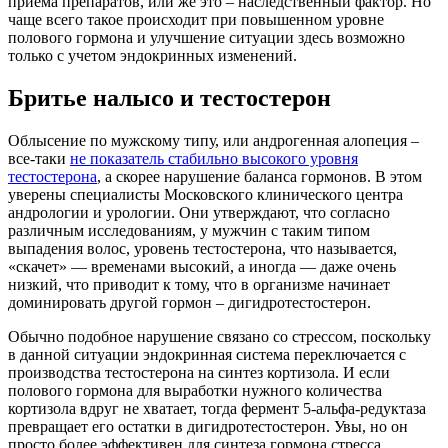
приема препаратов, или же это – наследственный фактор. Но
чаще всего такое происходит при повышенном уровне
полового гормона и улучшение ситуации здесь возможно
только с учетом эндокринных изменений.
Бритье налысо и тестостерон
Облысение по мужскому типу, или андрогенная алопеция –
все-таки
не показатель стабильно высокого уровня
тестостерона
, а скорее нарушение баланса гормонов. В этом
уверены специалисты Московского клинического центра
андрологии и урологии. Они утверждают, что согласно
различным исследованиям, у мужчин с таким типом
выпадения волос, уровень тестостерона, что называется,
«скачет» — временами высокий, а иногда — даже очень
низкий, что приводит к тому, что в организме начинает
доминировать другой гормон – дигидротестостерон.
Обычно подобное нарушение связано со стрессом, поскольку
в данной ситуации эндокринная система переключается с
производства тестостерона на синтез кортизола. И если
полового гормона для выработки нужного количества
кортизола вдруг не хватает, тогда фермент 5-альфа-редуктаза
превращает его остатки в дигидротестостерон. Увы, но он
просто более эффективен для синтеза гормона стресса.