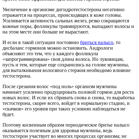
Увеличение в организме дигидротестостерона негативно
отражается на процессах, происходящих в коже головы.
Усиливается активность сальных желез, резко сокращаются
кожные поры, фолликулы травмируются, выпадают волосы и
на этом месте они больше не вырастают.
И если в такой ситуации постоянно
бриться налысо
, то
дисбаланс гормонов можно остановить. Андрологи
объясняют это тем, что у каждого фолликула
«запрограммирована» своя длина волоса. Но луковицам,
пусть и тем, которые еще сохранились на голове мужчины,
для выталкивания волосяного стержня необходимо влияние
тестостерона.
После срезания волос «под ноль» организм мужчины
начинает усиленно продуцировать половой гормон для роста
новых волос. И если их сбривать снова и снова, то выработка
тестостерона, скорее всего, войдет в нормальную стадию, и
«скачков» его уровня при таких условиях наблюдаться не
будет.
Поэтому косвенным образом периодическое бритье налысо
оказывается полезным для здоровья мужчины, ведь
тестостерон участвует во многих процессах организма; не