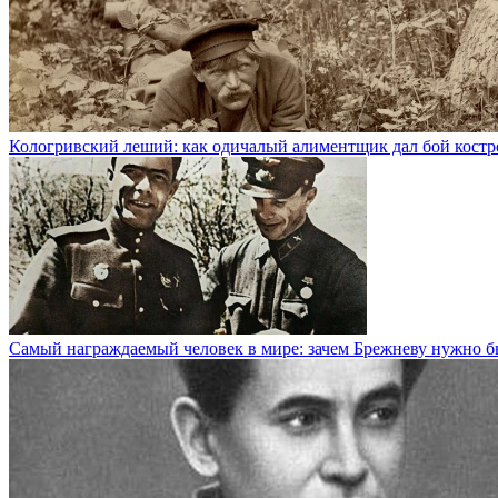
Кологривский леший: как одичалый алиментщик дал бой кос
Самый награждаемый человек в мире: зачем Брежневу нужно б