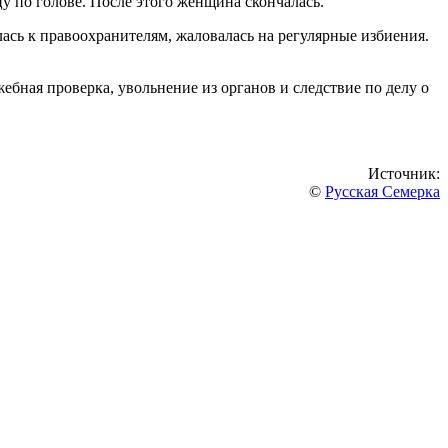
цу по голове. После этого женщина скончалась.
ась к правоохранителям, жаловалась на регулярные избиения.
бная проверка, увольнение из органов и следствие по делу о
Источник:
©
Русская Семерка