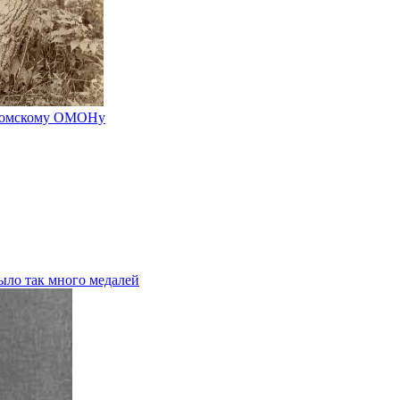
тромскому ОМОНу
ыло так много медалей