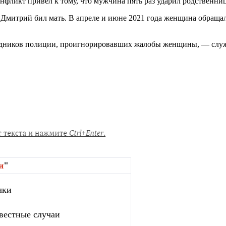
онфликт привёл к тому, что мужчина пять раз ударил родственни
а Дмитрий бил мать. В апреле и июне 2021 года женщина обращал
рудников полиции, проигнорировавших жалобы женщины, — служе
и
"
чки
вестные случаи