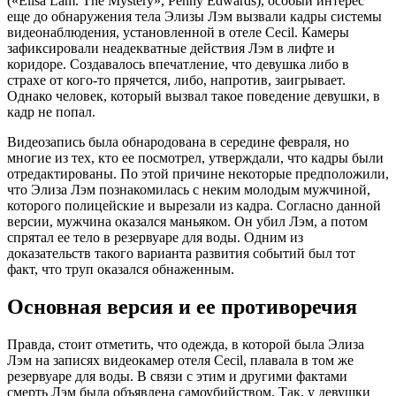
(«Elisa Lam. The Mystery», Penny Edwards), особый интерес
еще до обнаружения тела Элизы Лэм вызвали кадры системы
видеонаблюдения, установленной в отеле Cecil. Камеры
зафиксировали неадекватные действия Лэм в лифте и
коридоре. Создавалось впечатление, что девушка либо в
страхе от кого-то прячется, либо, напротив, заигрывает.
Однако человек, который вызвал такое поведение девушки, в
кадр не попал.
Видеозапись была обнародована в середине февраля, но
многие из тех, кто ее посмотрел, утверждали, что кадры были
отредактированы. По этой причине некоторые предположили,
что Элиза Лэм познакомилась с неким молодым мужчиной,
которого полицейские и вырезали из кадра. Согласно данной
версии, мужчина оказался маньяком. Он убил Лэм, а потом
спрятал ее тело в резервуаре для воды. Одним из
доказательств такого варианта развития событий был тот
факт, что труп оказался обнаженным.
Основная версия и ее противоречия
Правда, стоит отметить, что одежда, в которой была Элиза
Лэм на записях видеокамер отеля Cecil, плавала в том же
резервуаре для воды. В связи с этим и другими фактами
смерть Лэм была объявлена самоубийством. Так, у девушки