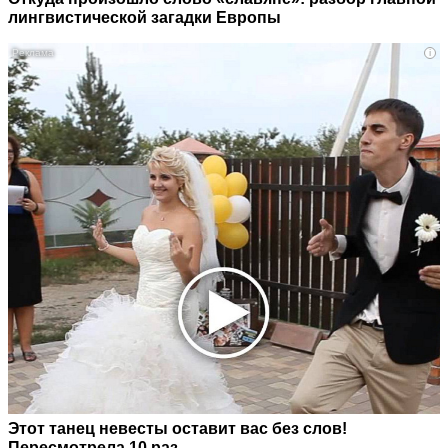
лингвистической загадки Европы
i
Этот танец невесты оставит вас без слов!
Пересмотрела 10 раз