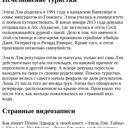
Элиза Лэм родилась в 1991 году в канадском Ванкувере в
семье эмигрантов из Гонконга. Элиза училась в университете
и любила путешествовать. В конце января 2013 года девушка
отправилась в Лос-Анджелес, где заселилась в отель Cecil,
пользовавшийся дурной славой. Дело в том, что именно в
этой гостинице в свое время проживали серийные убийцы
Джек Унтервегер и Ричард Рамирес. Кроме того, в отеле
произошло несколько самоубийств.
Элизу Лэм репутация отеля не напугала, только вот сама Лэм
действительно пугала постояльцев, по каковой причине ее
переселили в другой номер. А вскоре девушка перестала
выходить на связь со своими родителями. Поиски туристки,
которые велись с самого начала февраля, не дали результатов.
Лишь 21 числа того же месяца труп Элизы был обнаружен в
резервуаре, расположенном на крыше отеля. Произошло это
после того, как жильцы пожаловались на странный вкус
воды.
Странные видеозаписи
Как пишет Пенни Эдвардс в своей книге «Элиза Лэм. Тайна»