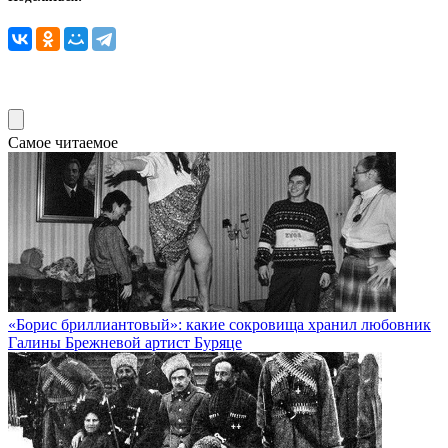
Самое читаемое
«Борис бриллиантовый»: какие сокровища хранил любовник
Галины Брежневой артист Буряце