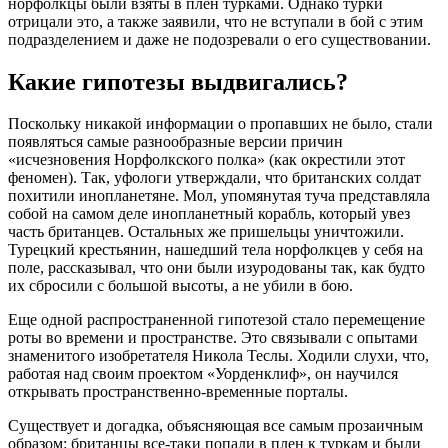
норфолкцы были взяты в плен турками. Однако турки
отрицали это, а также заявили, что не вступали в бой с этим
подразделением и даже не подозревали о его существовании.
Какие гипотезы выдвигались?
Поскольку никакой информации о пропавших не было, стали
появляться самые разнообразные версии причин
«исчезновения Норфолкского полка» (как окрестили этот
феномен). Так, уфологи утверждали, что британских солдат
похитили инопланетяне. Мол, упомянутая туча представляла
собой на самом деле инопланетный корабль, который увез
часть британцев. Остальных же пришельцы уничтожили.
Турецкий крестьянин, нашедший тела норфолкцев у себя на
поле, рассказывал, что они были изуродованы так, как будто
их сбросили с большой высоты, а не убили в бою.
Еще одной распространенной гипотезой стало перемещение
роты во времени и пространстве. Это связывали с опытами
знаменитого изобретателя Никола Теслы. Ходили слухи, что,
работая над своим проектом «Уорденклиф», он научился
открывать пространственно-временные порталы.
Существует и догадка, объясняющая все самым прозаичным
образом: британцы все-таки попали в плен к туркам и были