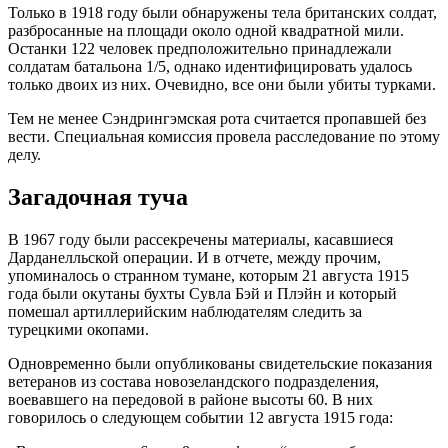
Только в 1918 году были обнаружены тела британских солдат,
разбросанные на площади около одной квадратной мили.
Останки 122 человек предположительно принадлежали
солдатам батальона 1/5, однако идентифицировать удалось
только двоих из них. Очевидно, все они были убиты турками.
Тем не менее Сэндрингэмская рота считается пропавшей без
вести. Специальная комиссия провела расследование по этому
делу.
Загадочная туча
В 1967 году были рассекречены материалы, касавшиеся
Дарданелльской операции. И в отчете, между прочим,
упоминалось о странном тумане, которым 21 августа 1915
года были окутаны бухты Сувла Бэй и Плэйн и который
помешал артиллерийским наблюдателям следить за
турецкими окопами.
Одновременно были опубликованы свидетельские показания
ветеранов из состава новозеландского подразделения,
воевавшего на передовой в районе высоты 60. В них
говорилось о следующем событии 12 августа 1915 года: