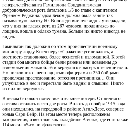
генерал-лейтенанта Гамильтона Сэндрингэмская
добровольческая рота батальона 1/5 во главе с капитаном
Фрэнком Реджинальдом Беком должна была занять так
называемую высоту 60. Впоследствии очевидцы утверждали,
что у них на глазах рота из 267 человек, продвигаясь по
лощине, вошла в облако тумана. Больше их никто никогда не
видел.
Гамильтон так доложил об этом происшествии военному
министру лорду Китченеру: «Сражение усиливалось, а
местность становилась более лесистой и изломанной. К этой
стадии боя многие бойцы были ранены или доведены до
изнеможения жаждой. Эти вернулись в лагерь в течение ночи.
Но полковник с шестнадцатью офицерами и 250 бойцами
продолжал преследование, оттесняя противника… Они
углубились в лес и перестали быть видны и слышны. Никто
из них не вернулся».
В целом батальон понес значительные потери. От личного
состава остались всего две роты. Вплоть до ноября 1915 года
они находились на передовой в районе Агил-Дере, севернее
холма Сари-Бейр. На этом месте теперь расположены
захоронения, известные как «кладбище Азмак», где есть также
114 могил «5-го норфолкского».