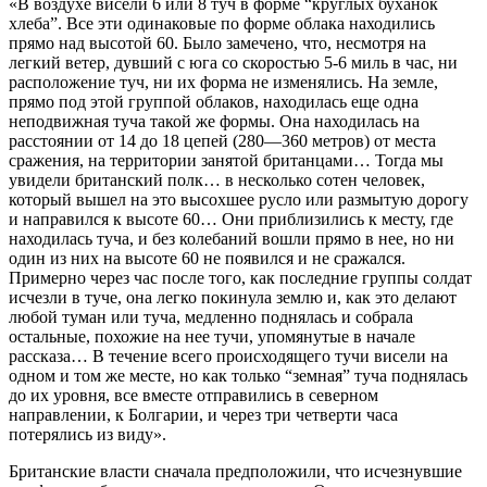
«В воздухе висели 6 или 8 туч в форме “круглых буханок
хлеба”. Все эти одинаковые по форме облака находились
прямо над высотой 60. Было замечено, что, несмотря на
легкий ветер, дувший с юга со скоростью 5-6 миль в час, ни
расположение туч, ни их форма не изменялись. На земле,
прямо под этой группой облаков, находилась еще одна
неподвижная туча такой же формы. Она находилась на
расстоянии от 14 до 18 цепей (280—360 метров) от места
сражения, на территории занятой британцами… Тогда мы
увидели британский полк… в несколько сотен человек,
который вышел на это высохшее русло или размытую дорогу
и направился к высоте 60… Они приблизились к месту, где
находилась туча, и без колебаний вошли прямо в нее, но ни
один из них на высоте 60 не появился и не сражался.
Примерно через час после того, как последние группы солдат
исчезли в туче, она легко покинула землю и, как это делают
любой туман или туча, медленно поднялась и собрала
остальные, похожие на нее тучи, упомянутые в начале
рассказа… В течение всего происходящего тучи висели на
одном и том же месте, но как только “земная” туча поднялась
до их уровня, все вместе отправились в северном
направлении, к Болгарии, и через три четверти часа
потерялись из виду».
Британские власти сначала предположили, что исчезнувшие