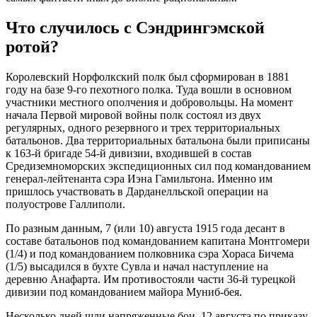
Что случилось с Сэндрингэмской
ротой?
Королевский Норфолкский полк был сформирован в 1881
году на базе 9-го пехотного полка. Туда вошли в основном
участники местного ополчения и добровольцы. На момент
начала Первой мировой войны полк состоял из двух
регулярных, одного резервного и трех территориальных
батальонов. Два территориальных батальона были приписаны
к 163-й бригаде 54-й дивизии, входившей в состав
Средиземноморских экспедиционных сил под командованием
генерал-лейтенанта сэра Иэна Гамильтона. Именно им
пришлось участвовать в Дарданелльской операции на
полуострове Галлиполи.
По разным данным, 7 (или 10) августа 1915 года десант в
составе батальонов под командованием капитана Монтгомери
(1/4) и под командованием полковника сэра Хораса Бичема
(1/5) высадился в бухте Сувла и начал наступление на
деревню Анафарта. Им противостояли части 36-й турецкой
дивизии под командованием майора Муниб-бея.
Несколько дней шли напряженные бои. 12 августа по приказу