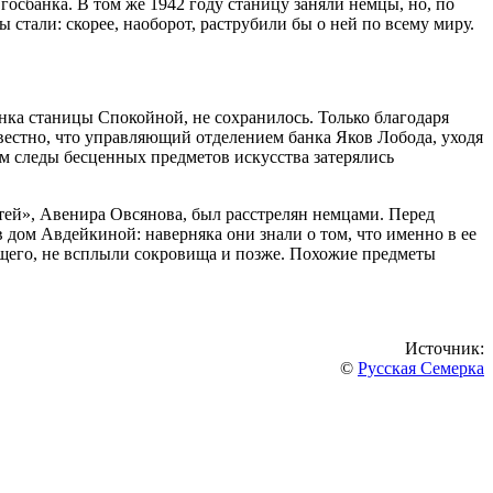
осбанка. В том же 1942 году станицу заняли немцы, но, по
 стали: скорее, наоборот, раструбили бы о ней по всему миру.
нка станицы Спокойной, не сохранилось. Только благодаря
вестно, что управляющий отделением банка Яков Лобода, уходя
ом следы бесценных предметов искусства затерялись
стей», Авенира Овсянова, был расстрелян немцами. Перед
 дом Авдейкиной: наверняка они знали о том, что именно в ее
щего, не всплыли сокровища и позже. Похожие предметы
Источник:
©
Русская Семерка