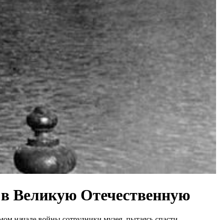
о в Великую Отечественную
амом начале войны сотрудники музея, пытаясь спасти