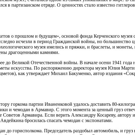
лся в партизанском отряде. О ценностях стало известно гитлеро
тов о прошлом и будущем», основой фонда Керченского музея с
ледно исчезли в период Гражданской войны, но большинство цен
еологического музея имелись и пряжки, и браслеты, и монеты, 
шены драгоценными камнями.
ее до Великой Отечественной войны. В начале осени 1941 года 
дметы искусства. По распоряжению директора музея Юлия Марти
дметов), как утверждает Михаил Бакуменко, автор издания «Со
ору горкома партии Иваненковой удалось доставить 80-килогра
щики и чемодан в Армавир. С этого момента за ценный груз отв
Советов Армавира. Если верить Александру Косареву, автору из
 Авдейкина бросилась спасать чемодан с экспонатами.
 до горисполкома. Председатель раздобыл автомобиль, и груз 