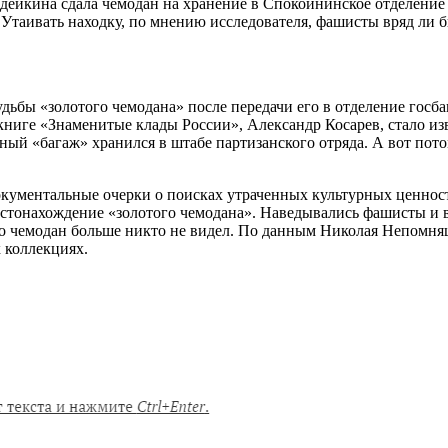
дейкина сдала чемодан на хранение в Спокойнинское отделение г
 Утаивать находку, по мнению исследователя, фашисты вряд ли бы
бы «золотого чемодана» после передачи его в отделение госба
ниге «Знаменитые клады России», Александр Косарев, стало из
йный «багаж» хранился в штабе партизанского отряда. А вот пот
 документальные очерки о поисках утраченных культурных ценно
естонахождение «золотого чемодана». Наведывались фашисты и в
ко чемодан больше никто не видел. По данным Николая Непомня
 коллекциях.