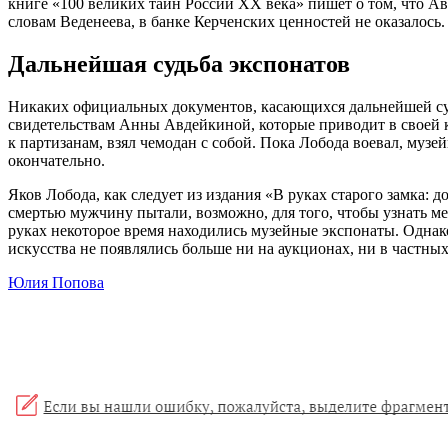
книге «100 великих тайн России ХХ века» пишет о том, что Ав
словам Веденеева, в банке Керченских ценностей не оказалось.
Дальнейшая судьба экспонатов
Никаких официальных документов, касающихся дальнейшей судь
свидетельствам Анны Авдейкиной, которые приводит в своей к
к партизанам, взял чемодан с собой. Пока Лобода воевал, музе
окончательно.
Яков Лобода, как следует из издания «В руках старого замка:
смертью мужчину пытали, возможно, для того, чтобы узнать м
руках некоторое время находились музейные экспонаты. Одна
искусства не появлялись больше ни на аукционах, ни в частных
Юлия Попова