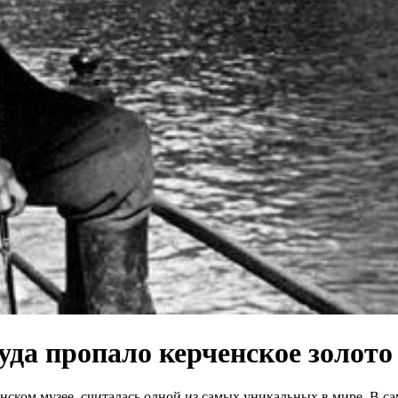
куда пропало керченское золот
енском музее, считалась одной из самых уникальных в мире. В с