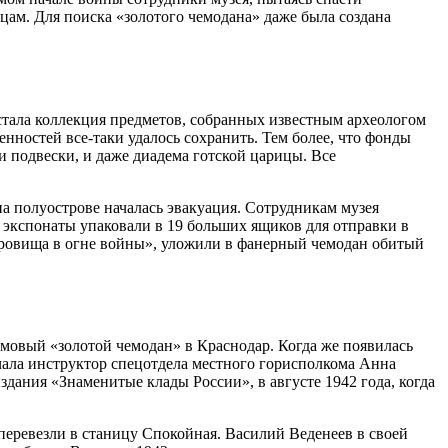
вцам. Для поиска «золотого чемодана» даже была создана
тала коллекция предметов, собранных известным археологом
ностей все-таки удалось сохранить. Тем более, что фонды
и подвески, и даже диадема готской царицы. Все
на полуострове началась эвакуация. Сотрудникам музея
 экспонаты упаковали в 19 больших ящиков для отправки в
кровища в огне войны», уложили в фанерный чемодан обитый
мовый «золотой чемодан» в Краснодар. Когда же появилась
ечала инструктор спецотдела местного горисполкома Анна
дания «Знаменитые клады России», в августе 1942 года, когда
перевезли в станицу Спокойная. Василий Веденеев в своей