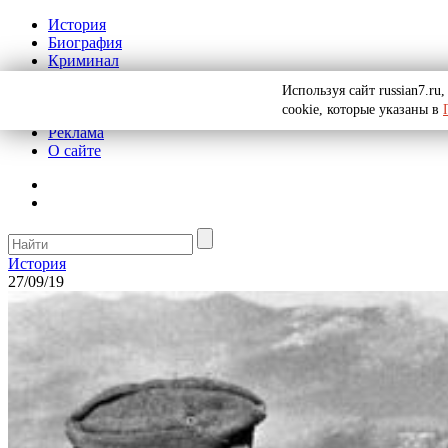
История
Биография
Криминал
СССР
Используя сайт russian7.r
Тайны
cookie, которые указаны в
Рекомендации
Реклама
О сайте
История
27/09/19