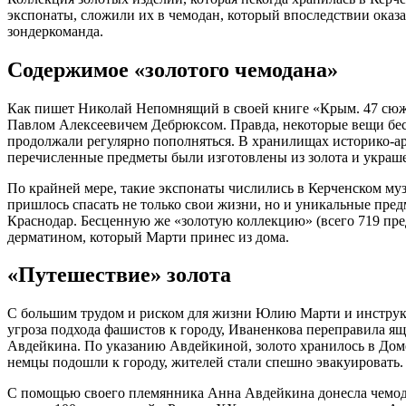
экспонаты, сложили их в чемодан, который впоследствии оказа
зондеркоманда.
Содержимое «золотого чемодана»
Как пишет Николай Непомнящий в своей книге «Крым. 47 сюже
Павлом Алексеевичем Дебрюксом. Правда, некоторые вещи бесс
продолжали регулярно пополняться. В хранилищах историко-арх
перечисленные предметы были изготовлены из золота и укра
По крайней мере, такие экспонаты числились в Керченском муз
пришлось спасать не только свои жизни, но и уникальные пре
Краснодар. Бесценную же «золотую коллекцию» (всего 719 пре
дерматином, который Марти принес из дома.
«Путешествие» золота
С большим трудом и риском для жизни Юлию Марти и инструкт
угроза подхода фашистов к городу, Иваненкова переправила я
Авдейкина. По указанию Авдейкиной, золото хранилось в Доме 
немцы подошли к городу, жителей стали спешно эвакуировать.
С помощью своего племянника Анна Авдейкина донесла чемодан