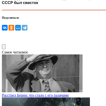
СССР был свисток
Поделиться:
Самое читаемое
Раcстрел Берии: что стало с его палачами