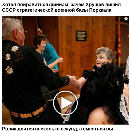
Хотел понравиться финнам: зачем Хрущев лишил
СССР стратегической военной базы Порккала
i
Ролик длится несколько секунд, а смеяться вы