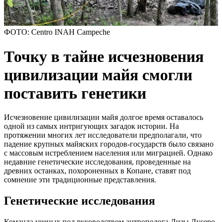
ФОТО: Centro INAH Campeche
Точку в тайне исчезновения
цивилизации майя смогли
поставить генетики
Исчезновение цивилизации майя долгое время оставалось
одной из самых интригующих загадок истории. На
протяжении многих лет исследователи предполагали, что
падение крупных майяских городов-государств было связано
с массовым истреблением населения или миграцией. Однако
недавние генетические исследования, проведенные на
древних останках, похороненных в Копане, ставят под
сомнение эти традиционные представления.
Генетические исследования
Команда ученых под руководством антрополога Лизы Лусеро