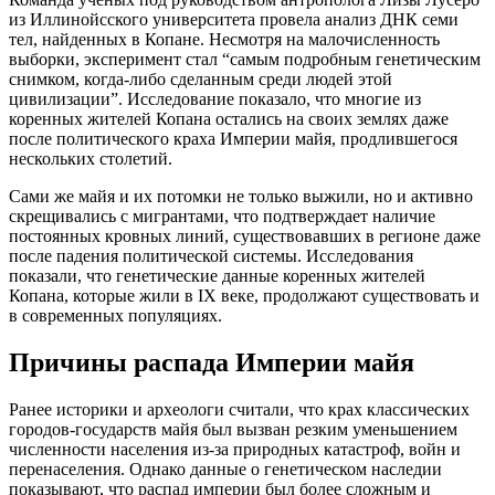
из Иллинойсского университета провела анализ ДНК семи
тел, найденных в Копане. Несмотря на малочисленность
выборки, эксперимент стал “самым подробным генетическим
снимком, когда-либо сделанным среди людей этой
цивилизации”. Исследование показало, что многие из
коренных жителей Копана остались на своих землях даже
после политического краха Империи майя, продлившегося
нескольких столетий.
Сами же майя и их потомки не только выжили, но и активно
скрещивались с мигрантами, что подтверждает наличие
постоянных кровных линий, существовавших в регионе даже
после падения политической системы. Исследования
показали, что генетические данные коренных жителей
Копана, которые жили в IX веке, продолжают существовать и
в современных популяциях.
Причины распада Империи майя
Ранее историки и археологи считали, что крах классических
городов-государств майя был вызван резким уменьшением
численности населения из-за природных катастроф, войн и
перенаселения. Однако данные о генетическом наследии
показывают, что распад империи был более сложным и