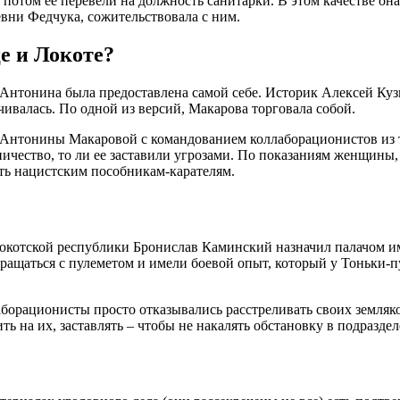
 потом ее перевели на должность санитарки. В этом качестве она
вни Федчука, сожительствовала с ним.
е и Локоте?
, Антонина была предоставлена самой себе. Историк Алексей Куз
ачивалась. По одной из версий, Макарова торговала собой.
 Антонины Макаровой с командованием коллаборационистов из т
ичество, то ли ее заставили угрозами. По показаниям женщины,
ть нацистским пособникам-карателям.
 Локотской республики Бронислав Каминский назначил палачом
ращаться с пулеметом и имели боевой опыт, который у Тоньки-п
борационисты просто отказывались расстреливать своих земляко
ть на их, заставлять – чтобы не накалять обстановку в подразде