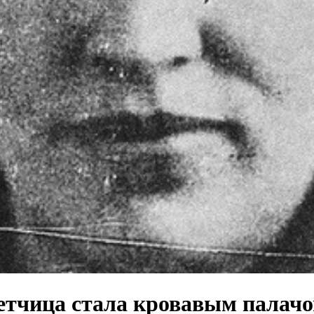
етчица стала кровавым палач