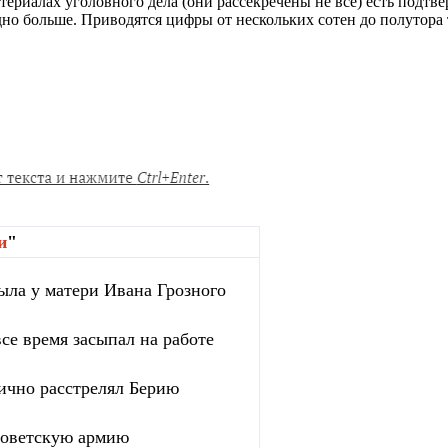
 материалах уголовного дела (они рассекречены не все) есть под
дно больше. Приводятся цифры от нескольких сотен до полутора
и
"
ыла у матери Ивана Грозного
се время засыпал на работе
ично расстрелял Берию
 советскую армию