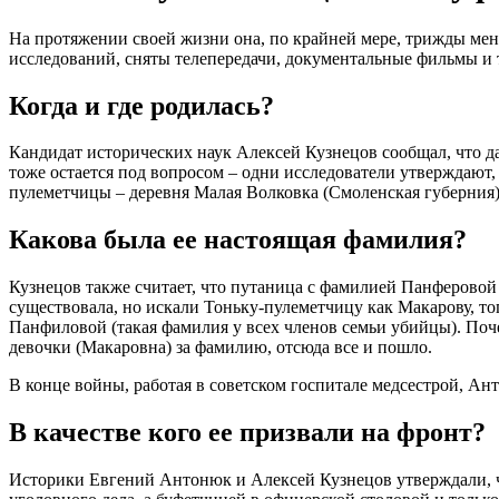
На протяжении своей жизни она, по крайней мере, трижды ме
исследований, сняты телепередачи, документальные фильмы и 
Когда и где родилась?
Кандидат исторических наук Алексей Кузнецов сообщал, что д
тоже остается под вопросом – одни исследователи утверждают,
пулеметчицы – деревня Малая Волковка (Смоленская губерния)
Какова была ее настоящая фамилия?
Кузнецов также считает, что путаница с фамилией Панферовой
существовала, но искали Тоньку-пулеметчицу как Макарову, т
Панфиловой (такая фамилия у всех членов семьи убийцы). Поче
девочки (Макаровна) за фамилию, отсюда все и пошло.
В конце войны, работая в советском госпитале медсестрой, Ан
В качестве кого ее призвали на фронт?
Историки Евгений Антонюк и Алексей Кузнецов утверждали, чт