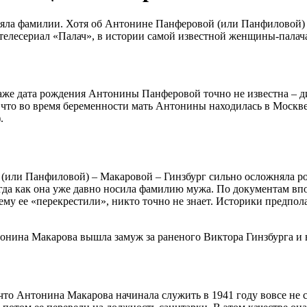
няла фамилии. Хотя об Антонине Панферовой (или Панфиловой) 
телесериал «Палач», в истории самой известной женщины-палача
аже дата рождения Антонины Панферовой точно не известна – ди
 что во время беременности мать Антонины находилась в Москве,
.
 (или Панфиловой) – Макаровой – Гинзбург сильно осложняла ро
огда как она уже давно носила фамилию мужа. По документам вп
му ее «перекрестили», никто точно не знает. Историки предпола
тонина Макарова вышла замуж за раненого Виктора Гинзбурга и 
о Антонина Макарова начинала служить в 1941 году вовсе не с