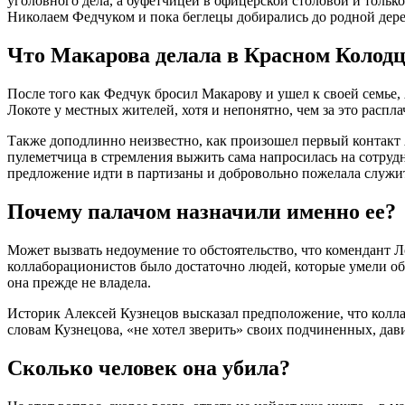
уголовного дела, а буфетчицей в офицерской столовой и только
Николаем Федчуком и пока беглецы добирались до родной дере
Что Макарова делала в Красном Колодц
После того как Федчук бросил Макарову и ушел к своей семье
Локоте у местных жителей, хотя и непонятно, чем за это распл
Также доподлинно неизвестно, как произошел первый контакт
пулеметчица в стремления выжить сама напросилась на сотрудн
предложение идти в партизаны и добровольно пожелала служи
Почему палачом назначили именно ее?
Может вызвать недоумение то обстоятельство, что комендант
коллаборационистов было достаточно людей, которые умели об
она прежде не владела.
Историк Алексей Кузнецов высказал предположение, что колла
словам Кузнецова, «не хотел зверить» своих подчиненных, дави
Сколько человек она убила?