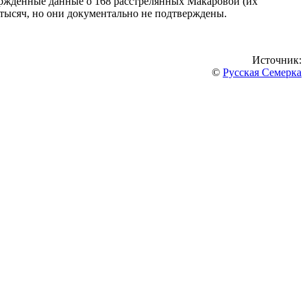
твержденные данные о 168 расстрелянных Макаровой (их
 тысяч, но они документально не подтверждены.
Источник:
©
Русская Семерка