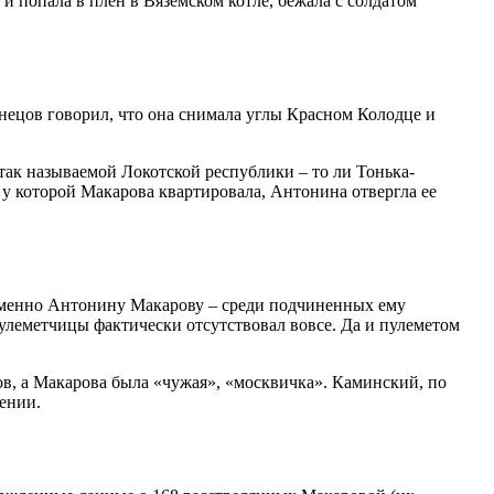
 и попала в плен в Вяземском котле, бежала с солдатом
нецов говорил, что она снимала углы Красном Колодце и
ак называемой Локотской республики – то ли Тонька-
 у которой Макарова квартировала, Антонина отвергла ее
 именно Антонину Макарову – среди подчиненных ему
улеметчицы фактически отсутствовал вовсе. Да и пулеметом
в, а Макарова была «чужая», «москвичка». Каминский, по
лении.