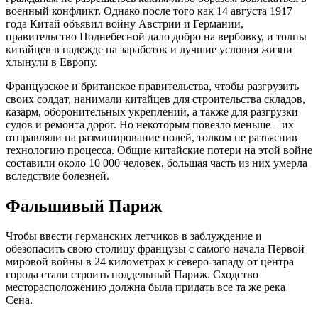
военный конфликт. Однако после того как 14 августа 1917
года Китай объявил войну Австрии и Германии,
правительство Поднебесной дало добро на вербовку, и толпы
китайцев в надежде на заработок и лучшие условия жизни
хлынули в Европу.
Французское и британское правительства, чтобы разгрузить
своих солдат, нанимали китайцев для строительства складов,
казарм, оборонительных укреплений, а также для разгрузки
судов и ремонта дорог. Но некоторым повезло меньше – их
отправляли на разминирование полей, толком не разъяснив
технологию процесса. Общие китайские потери на этой войне
составили около 10 000 человек, большая часть из них умерла
вследствие болезней.
Фальшивый Париж
Чтобы ввести германских летчиков в заблуждение и
обезопасить свою столицу французы с самого начала Первой
мировой войны в 24 километрах к северо-западу от центра
города стали строить поддельный Париж. Сходство
месторасположению должна была придать все та же река
Сена.