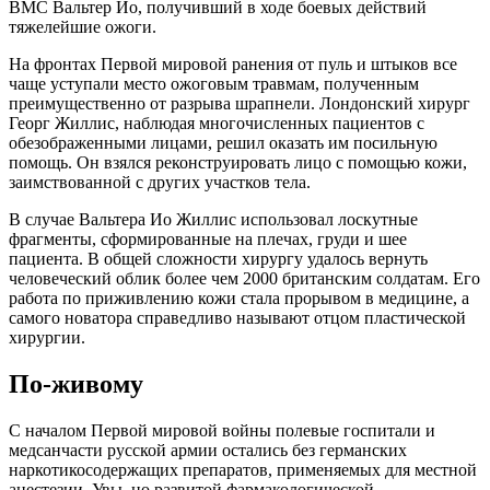
ВМС Вальтер Ио, получивший в ходе боевых действий
тяжелейшие ожоги.
На фронтах Первой мировой ранения от пуль и штыков все
чаще уступали место ожоговым травмам, полученным
преимущественно от разрыва шрапнели. Лондонский хирург
Георг Жиллис, наблюдая многочисленных пациентов с
обезображенными лицами, решил оказать им посильную
помощь. Он взялся реконструировать лицо с помощью кожи,
заимствованной с других участков тела.
В случае Вальтера Ио Жиллис использовал лоскутные
фрагменты, сформированные на плечах, груди и шее
пациента. В общей сложности хирургу удалось вернуть
человеческий облик более чем 2000 британским солдатам. Его
работа по приживлению кожи стала прорывом в медицине, а
самого новатора справедливо называют отцом пластической
хирургии.
По-живому
С началом Первой мировой войны полевые госпитали и
медсанчасти русской армии остались без германских
наркотикосодержащих препаратов, применяемых для местной
анестезии. Увы, но развитой фармакологической