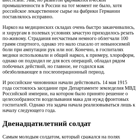
промышленности в России на тот момент не было, хотя
российское лекарственное сырье на фабрики Германии
поставлялось исправно.
Наркоз на медицинских складах очень быстро заканчивались,
и хирургам в полевых условиях зачастую приходилось резать
по-живому. Страдания несчастным немного облегчали 100
грамм спиртного, однако это мало спасало от невыносимой
боли при ампутации рук или ног. Конечно, в госпиталях
медики использовали и общий наркоз, к примеру, хлороформ,
однако он подходил не для всех операций, обладал рядом
побочных действий, но главное, не годился как
обезболивающее в послеоперационный период.
И российские чиновники начали действовать. 14 мая 1915
года состоялось заседание при Департаменте земледелия МВД
Российской империи, на котором было принято решение о
целесообразности возделывания мака для нужд фронтовых
госпиталей. Однако эта задача начала реализовываться лишь к
началу следующего года.
Двенадцатилетний солдат
Самым молодым солдатом, который сражался на полях