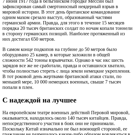
7 июня 1917 года в бельгийском городке Мессин был
зафиксирован самый смертоносный неядерный взрыв в
мировой истории. В этот день британское командование
одним махом срезало выступ, образованный частями
германской армии. Правда, для этого в течение 15 месяцев
порядка 20 тысяч британских солдат по ночам копали тоннели
в сторону германских позиций. Наиболее протяженный из
них достигал 650 метров.
В самом конце подкопов на глубине до 50 метров было
оборудовано 25 камер, в которые заложили в общей
сложности 542 тонны взрывчатки. Однако в час икс шесть
зарядов все же не сработали, правда и оставшихся хватило,
чтобы полностью стереть с лица земли немецкие укрепления.
В тот роковой день жертвами британской атаки стали, по
меньшей мере, 10 000 немецких военных, свыше 7 тысяч
попали в плен.
С надеждой на лучшее
На европейском театре военных действий Перовой мировой,
оказывается, находилось около 140 тысяч китайцев. Правда,
непосредственного участия в боях они не принимали.
Поскольку Китай изначально не был воюющей стороной, ее
гражданам не разрешалось каким-либо образом вовлекаться в