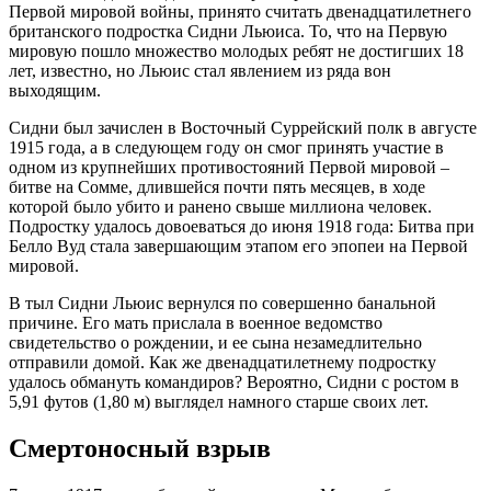
Первой мировой войны, принято считать двенадцатилетнего
британского подростка Сидни Льюиса. То, что на Первую
мировую пошло множество молодых ребят не достигших 18
лет, известно, но Льюис стал явлением из ряда вон
выходящим.
Сидни был зачислен в Восточный Суррейский полк в августе
1915 года, а в следующем году он смог принять участие в
одном из крупнейших противостояний Первой мировой –
битве на Сомме, длившейся почти пять месяцев, в ходе
которой было убито и ранено свыше миллиона человек.
Подростку удалось довоеваться до июня 1918 года: Битва при
Белло Вуд стала завершающим этапом его эпопеи на Первой
мировой.
В тыл Сидни Льюис вернулся по совершенно банальной
причине. Его мать прислала в военное ведомство
свидетельство о рождении, и ее сына незамедлительно
отправили домой. Как же двенадцатилетнему подростку
удалось обмануть командиров? Вероятно, Сидни с ростом в
5,91 футов (1,80 м) выглядел намного старше своих лет.
Смертоносный взрыв