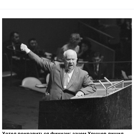
Хотел понравиться финнам: зачем Хрущев лишил