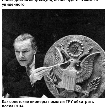
увиденного
Как советские пионеры помогли ГРУ обхитрить
посла США