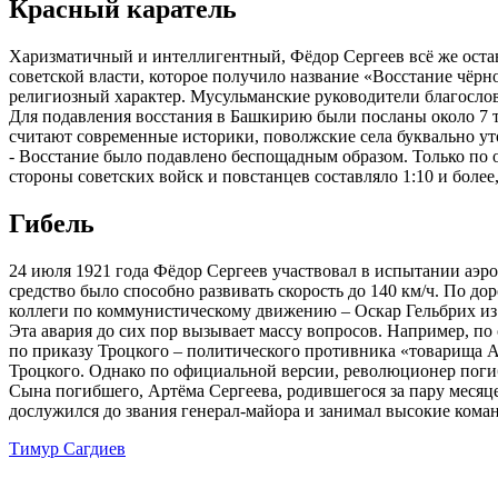
Красный каратель
Харизматичный и интеллигентный, Фёдор Сергеев всё же остави
советской власти, которое получило название «Восстание чёрн
религиозный характер. Мусульманские руководители благосло
Для подавления восстания в Башкирию были посланы около 7 
считают современные историки, поволжские села буквально ут
- Восстание было подавлено беспощадным образом. Только по
стороны советских войск и повстанцев составляло 1:10 и боле
Гибель
24 июля 1921 года Фёдор Сергеев участвовал в испытании аэр
средство было способно развивать скорость до 140 км/ч. По д
коллеги по коммунистическому движению – Оскар Гельбрих из
Эта авария до сих пор вызывает массу вопросов. Например, по
по приказу Троцкого – политического противника «товарища А
Троцкого. Однако по официальной версии, революционер погиб 
Сына погибшего, Артёма Сергеева, родившегося за пару месяце
дослужился до звания генерал-майора и занимал высокие кома
Тимур Сагдиев