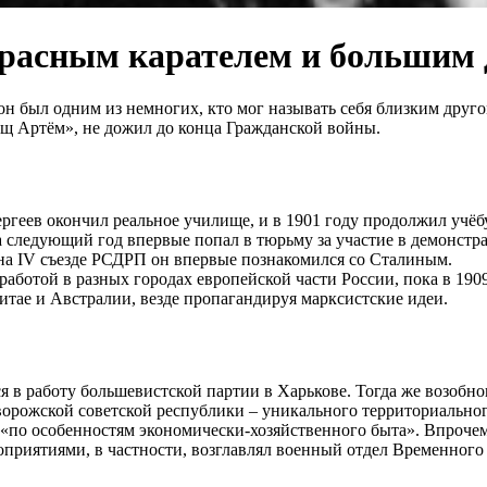
красным карателем и большим
, он был одним из немногих, кто мог называть себя близким д
щ Артём», не дожил до конца Гражданской войны.
ргеев окончил реальное училище, и в 1901 году продолжил учё
а следующий год впервые попал в тюрьму за участие в демонстр
 на IV съезде РСДРП он впервые познакомился со Сталиным.
аботой в разных городах европейской части России, пока в 1909
Китае и Австралии, везде пропагандируя марксистские идеи.
 в работу большевистской партии в Харькове. Тогда же возобно
ворожской советской республики – уникального территориальног
и, «по особенностям экономически-хозяйственного быта». Впроч
риятиями, в частности, возглавлял военный отдел Временного 