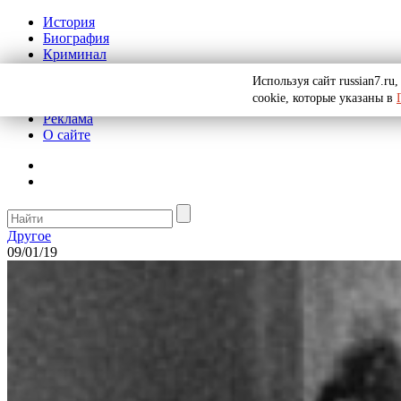
История
Биография
Криминал
СССР
Используя сайт russian7.r
Тайны
cookie, которые указаны в
Рекомендации
Реклама
О сайте
Другое
09/01/19