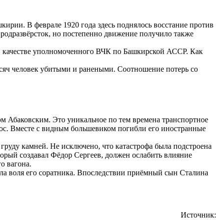
кирии. В феврале 1920 года здесь поднялось восстание против
 продразвёрсток, но постепенно движение получило также
в качестве уполномоченного ВЧК по Башкирской АССР. Как
сяч человек убитыми и ранеными. Соотношение потерь со
ом Абаковским. Это уникальное по тем времена транспортное
откос. Вместе с видным большевиком погибли его иностранные
 груду камней. Не исключено, что катастрофа была подстроена
орый создавал Фёдор Сергеев, должен ослабить влияние
о вагона.
ыла воля его соратника. Впоследствии приёмный сын Сталина
Источник: