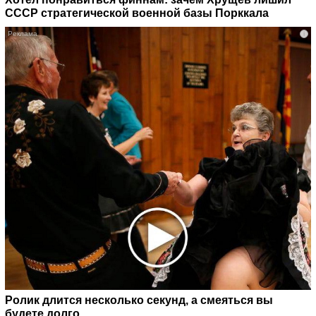
СССР стратегической военной базы Порккала
i
Ролик длится несколько секунд, а смеяться вы
будете долго