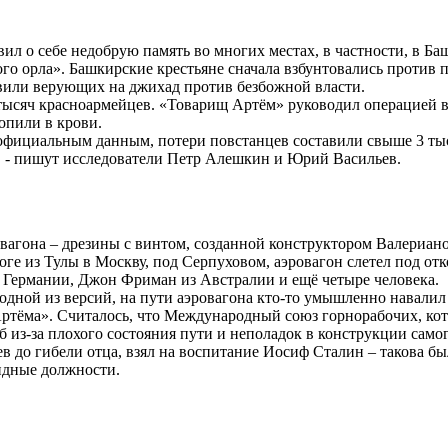
л о себе недобрую память во многих местах, в частности, в Баш
ого орла». Башкирские крестьяне сначала взбунтовались против
вили верующих на джихад против безбожной власти.
тысяч красноармейцев. «Товарищ Артём» руководил операцией 
опили в крови.
 официальным данным, потери повстанцев составили свыше 3 ты
е, - пишут исследователи Петр Алешкин и Юрий Васильев.
овагона – дрезины с винтом, созданной конструктором Валериан
ороге из Тулы в Москву, под Серпуховом, аэровагон слетел под 
 Германии, Джон Фриман из Австралии и ещё четыре человека.
 одной из версий, на пути аэровагона кто-то умышленно навалил
ртёма». Считалось, что Международный союз горнорабочих, кот
из-за плохого состояния пути и неполадок в конструкции самог
в до гибели отца, взял на воспитание Иосиф Сталин – такова б
ндные должности.