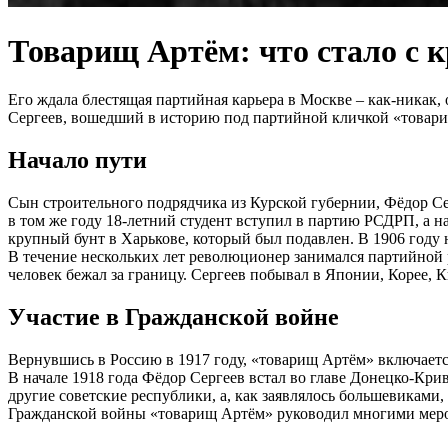
Товарищ Артём: что стало с 
Его ждала блестящая партийная карьера в Москве – как-никак
Сергеев, вошедший в историю под партийной кличкой «товари
Начало пути
Сын строительного подрядчика из Курской губернии, Фёдор Се
в том же году 18-летний студент вступил в партию РСДРП, а н
крупный бунт в Харькове, который был подавлен. В 1906 году
В течение нескольких лет революционер занимался партийной р
человек бежал за границу. Сергеев побывал в Японии, Корее, 
Участие в Гражданской войне
Вернувшись в Россию в 1917 году, «товарищ Артём» включается
В начале 1918 года Фёдор Сергеев встал во главе Донецко-Кри
другие советские республики, а, как заявлялось большевикам
Гражданской войны «товарищ Артём» руководил многими мероп