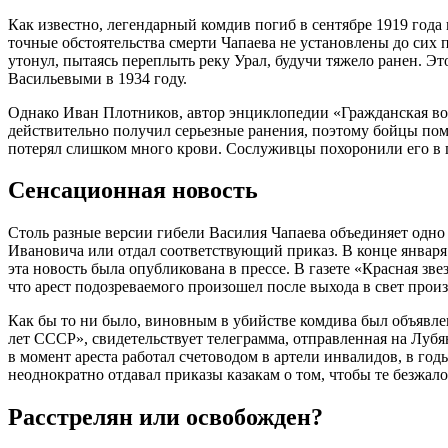
Как известно, легендарный комдив погиб в сентябре 1919 года
точные обстоятельства смерти Чапаева не установлены до сих 
утонул, пытаясь переплыть реку Урал, будучи тяжело ранен. 
Васильевыми в 1934 году.
Однако Иван Плотников, автор энциклопедии «Гражданская войн
действительно получил серьезные ранения, поэтому бойцы помес
потерял слишком много крови. Сослуживцы похоронили его в пр
Сенсационная новость
Столь разные версии гибели Василия Чапаева объединяет одно 
Ивановича или отдал соответствующий приказ. В конце января
эта новость была опубликована в прессе. В газете «Красная зв
что арест подозреваемого произошел после выхода в свет про
Как бы то ни было, виновным в убийстве комдива был объявле
лет СССР», свидетельствует телеграмма, отправленная на Лу
в момент ареста работал счетоводом в артели инвалидов, в го
неоднократно отдавал приказы казакам о том, чтобы те безжа
Расстрелян или освобожден?