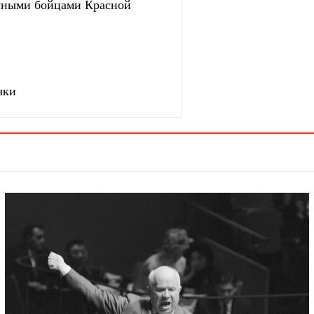
сными бойцами Красной
чки