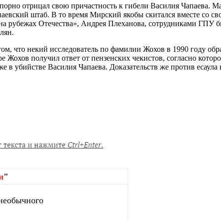
рно отрицал свою причастность к гибели Василия Чапаева. Мало
паевский штаб. В то время Мирский якобы скитался вместе со св
о на рубежах Отечества», Андрея Плеханова, сотрудниками ГПУ
лян.
м, что некий исследователь по фамилии Жохов в 1990 году обра
е Жохов получил ответ от пензенских чекистов, согласно котор
 в убийстве Василия Чапаева. Доказательств же против есаула 
и
"
 необычного