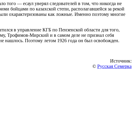
 того — есаул уверял следователей в том, что никогда не
оими бойцами по казахской степи, располагавшейся за рекой
 были охарактеризованы как ложные. Именно поэтому многие
тился в управление КГБ по Пензенской области для того,
ому, Трофимов-Мирский и в самом деле не признал себя
не нашлось. Поэтому летом 1926 года он был освобожден.
Источник:
©
Русская Семерка