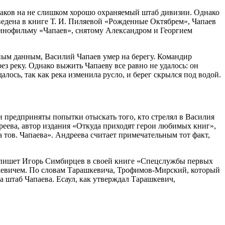
азаков на не слишком хорошо охраняемый штаб дивизии. Однако
ведена в книге Т. И. Пиляевой «Рожденные Октябрем», Чапаев
кинофильму «Чапаев», снятому Александром и Георгием
рным данным, Василий Чапаев умер на берегу. Командир
з реку. Однако выжить Чапаеву все равно не удалось: он
ось, так как река изменила русло, и берег скрылся под водой.
и предприняты попытки отыскать того, кто стрелял в Василия
реева, автор издания «Откуда приходят герои любимых книг»,
а тов. Чапаева». Андреева считает примечательным тот факт,
к пишет Игорь Симбирцев в своей книге «Спецслужбы первых
кевичем. По словам Тарашкевича, Трофимов-Мирский, который
а штаб Чапаева. Есаул, как утверждал Тарашкевич,