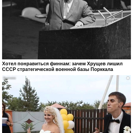
Хотел понравиться финнам: зачем Хрущев лишил
СССР стратегической военной базы Порккала
i