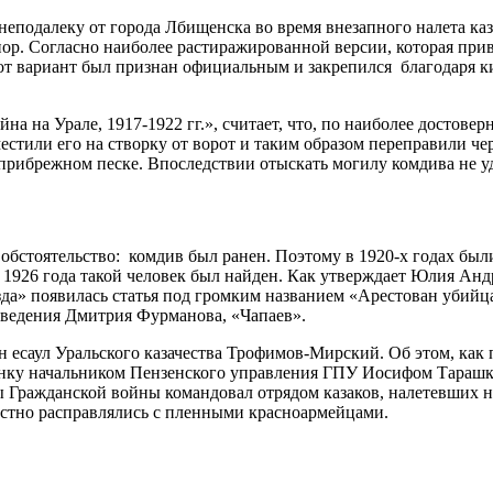
 неподалеку от города Лбищенска во время внезапного налета к
пор. Согласно наиболее растиражированной версии, которая при
Этот вариант был признан официальным и закрепился благодаря 
а на Урале, 1917-1922 гг.», считает, что, по наиболее достове
тили его на створку от ворот и таким образом переправили чере
ибрежном песке. Впоследствии отыскать могилу комдива не удал
обстоятельство: комдив был ранен. Поэтому в 1920-х годах был
 1926 года такой человек был найден. Как утверждает Юлия Анд
езда» появилась статья под громким названием «Арестован убийц
изведения Дмитрия Фурманова, «Чапаев».
н есаул Уральского казачества Трофимов-Мирский. Об этом, ка
бянку начальником Пензенского управления ГПУ Иосифом Тараш
ды Гражданской войны командовал отрядом казаков, налетевших н
лостно расправлялись с пленными красноармейцами.