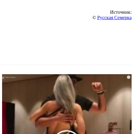
Источник:
©
Русская Семерка
i