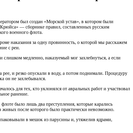
ператором был создан «Морской устав», в котором были
х Крюйса» — сборнике правил, составленных русским
ого военного флота.
роме наказания за одну провинность, о которой мы расскажем
ние с реи.
и слишком медленно, наказуемый мог захлебнуться, а если
рее, и резко опускали в воду, а потом поднимали. Процедуру
ка он не захлебывался.
алось для тех, кто уклонялся от авральных работ и участвовал
льное ранение.
а флоте было лишь два преступления, которые карались
я в живых после которого было практически невозможно.
 упаковывали в мешок из парусины и, утяжелив ядрами,