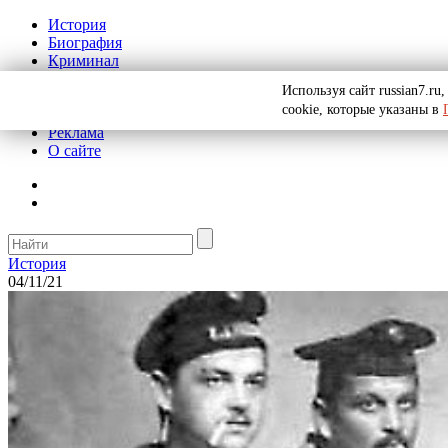
История
Биография
Криминал
СССР
Используя сайт russian7.r
Тайны
cookie, которые указаны в
Рекомендации
Реклама
О сайте
История
04/11/21