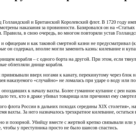
ец Голландский и Британский Королевский флот. В 1720 году им
смотрены наказания за провинности. Базировался он на «Статья
Правила, в свою очередь, во многом повторяли устав Голландск
и офицерам и как таковой смертной казни не предусматривал (к
ые он содержал, вполне могли заменить казнь: килевание и купа
щем корабля – с одного борта на другой. При этом, если тянул
рые облепляли днище корабля.
ривязывали вверх ногами к канату, перекинутому через блок на 
шея наказуемого «случайно» не ломалась при ударе о воду или по
поздавших к началу вахты. Более гуманное купание с реи назнач
дало тех, кто в драке убивал товарища или причинял ему смерте
ого флота России в дальних походах середины XIX столетия», н
емя вахты. За него назначалось трехкратное килевание, остатьс
, но и позорной. Убийцу вместе с жертвой крепко связывали или
е, чтобы у преступника просто не было шансов спастись.