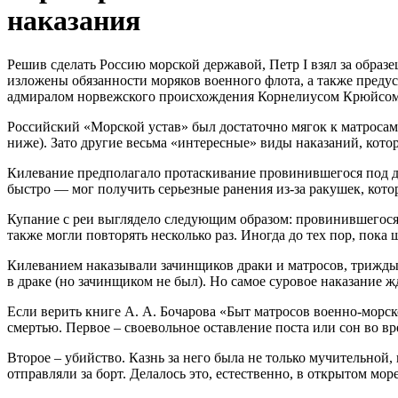
наказания
Решив сделать Россию морской державой, Петр I взял за образ
изложены обязанности моряков военного флота, а также преду
адмиралом норвежского происхождения Корнелиусом Крюйсом. 
Российский «Морской устав» был достаточно мягок к матросам 
ниже). Зато другие весьма «интересные» виды наказаний, котор
Килевание предполагало протаскивание провинившегося под дни
быстро — мог получить серьезные ранения из-за ракушек, кото
Купание с реи выглядело следующим образом: провинившегося п
также могли повторять несколько раз. Иногда до тех пор, пока 
Килеванием наказывали зачинщиков драки и матросов, трижды о
в драке (но зачинщиком не был). Но самое суровое наказание ж
Если верить книге А. А. Бочарова «Быт матросов военно-морск
смертью. Первое – своевольное оставление поста или сон во вр
Второе – убийство. Казнь за него была не только мучительной
отправляли за борт. Делалось это, естественно, в открытом мор