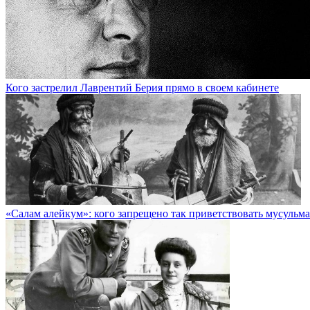
Кого застрелил Лаврентий Берия прямо в своем кабинете
«Салам алейкум»: кого запрещено так приветствовать мусульм