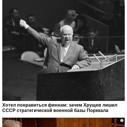
Хотел понравиться финнам: зачем Хрущев лишил
СССР стратегической военной базы Порккала
i