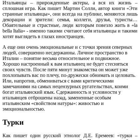
Итальянцы – прирожденные актеры, а вся их жизнь –
сплошная игра. Как пишет Мартин Солли, автор книги «Эти
странные итальянцы», они всегда на публике, меняются лишь
декорации и зрители: семья, коллеги, друзья, туристы…
Обаятельные и страстные, люди которым повезло жить в «la
bella Italia» - именно такими считают себя итальянцы и такими
хотят выглядеть в глазах иностранцев.
А еще они очень эмоциональные и с точки зрения северных
людей, совершенно несдержанны. Личное пространство в
Италии – понятие весьма относительное и подвижное.
Хорошо настроенный к вам итальянец не будет стесняться
своих чувств. После пяти минут знакомства он может уже
похлопывать вас по плечу, по-дружески обнимать и целовать.
Или, напротив, обмениваться с вами критическими
замечаниями на самых нецензурных ругательствах, коими
богат итальянский язык. Сдержанность и условности у
итальянцев отброшены назад, замененные особым
итальянским «свойством натуры»: живостью и
эмоциональностью.
Турки
Как пишет один русский этнолог Д.Е. Еремеев: «турки –