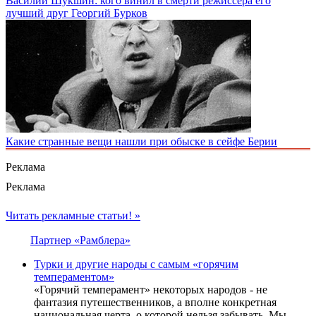
Василий Шукшин: кого винил в смерти режиссера его
лучший друг Георгий Бурков
Какие странные вещи нашли при обыске в сейфе Берии
Реклама
Реклама
Читать рекламные статьи! »
Партнер «Рамблера»
Турки и другие народы с самым «горячим
темпераментом»
«Горячий темперамент» некоторых народов - не
фантазия путешественников, а вполне конкретная
национальная черта, о которой нельзя забывать. Мы