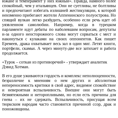
южане и темперамент у них южный». Правда, намного более
спокойный, чем у итальянцев. Они не суетливы, не болтливы
и предпочитают избегать излишней жестикуляции, к которой
неизменно прибегают жители Аппенинского полуострова. Но
спящий вулкан легко разбудить, особенно если речь идет об
уязвленном самолюбии. Например, когда в турецком
парламенте идут дебаты по наболевшим вопросам, депутаты
и-за одного неосторожного слова могут сорваться с мест и
накинуться с кулаками на своих оппонентов. Как пишет
Еремеев, драка охватывает весь зал в один миг. Летят книги,
портфели, скамьи. А через минуту-две все затихает и работа
продолжается.
«Турок – соткан из противоречий» - утверждает аналитик
Дэвид Хотман.
В его душе уживаются гордость и комплекс неполноценности,
безразличие к мнениям о нем других и абсолютная
непереносимость критики в свой адрес, видимое спокойствие
и невероятная вспыльчивость. Внешне они могут быть
безмятежными и неторопливыми, но если есть причины для
гнева – их не сдержать. Вспыльчивость, присущая всем
тюркским народам часто становится причиной ссор, драк и
поножовщины.