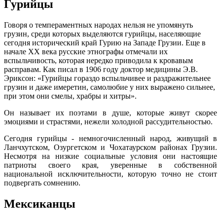
Гурийцы
Говоря о темпераментных народах нельзя не упомянуть
грузин, среди которых выделяются гурийцы, населяющие
сегодня исторический край Гурию на Западе Грузии. Еще в
начале XX века русские этнографы отмечали их
вспыльчивость, которая нередко приводила к кровавым
расправам. Как писал в 1906 году доктор медицины Э.В.
Эриксон: «Гурийцы гораздо вспыльчивее и раздражительнее
грузин и даже имеретин, самолюбие у них выражено сильнее,
при этом они смелы, храбры и хитры».
Он называет их поэтами в душе, которые живут скорее
эмоциями и страстями, нежели холодной рассудительностью.
Сегодня гурийцы - немногочисленный народ, живущий в
Ланчхутском, Озургетском и Чохатаурском районах Грузии.
Несмотря на низкие социальные условия они настоящие
патриоты своего края, уверенные в собственной
национальной исключительности, которую точно не стоит
подвергать сомнению.
Мексиканцы